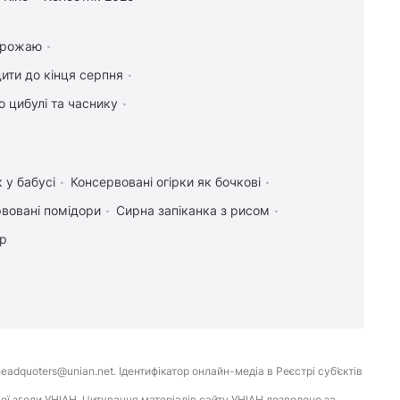
 врожаю
ити до кінця серпня
 цибулі та часнику
 у бабусі
Консервовані огірки як бочкові
вовані помідори
Сирна запіканка з рисом
ір
eadquoters@unian.net. Ідентифікатор онлайн-медіа в Реєстрі суб’єктів
ої згоди УНІАН. Цитування матеріалів сайту УНІАН дозволено за