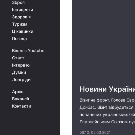
Зброя
Інциденти
Здоров'я
Туризм
Цікавинки
Погода
Відео з Youtube
Статті
Інтерв'ю
Думки
Лонгріди
Новини України
Архів
Вакансії
Візит на фронт. Голова Єв
Контакти
Донбас. Візит відбудеться
поранених українських бій
Європейським Союзом сувер
08:10, 02.03.2021