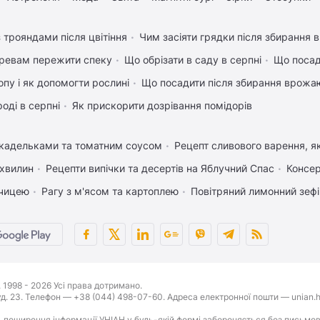
 трояндами після цвітіння
Чим засіяти грядки після збирання
ревам пережити спеку
Що обрізати в саду в серпні
Що посад
пу і як допомогти рослині
Що посадити після збирання врожаю
оді в серпні
Як прискорити дозрівання помідорів
икадельками та томатним соусом
Рецепт сливового варення, як
 хвилин
Рецепти випічки та десертів на Яблучний Спас
Консер
рчицею
Рагу з м'ясом та картоплею
Повітряний лимонний зеф
1998 - 2026 Усі права дотримано.
буд. 23. Телефон — +38 (044) 498-07-60. Адреса електронної пошти — unian.h
 поширення інформації УНІАН у будь-якій формі забороняється без письмов