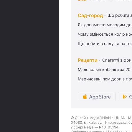
Сад-город
Що робити з
Як допомогти молодим де
Чому змінюється колір кро
Що робити в саду та на гор
Рецепти
Спагетті з фр
Малосольні кабачки за 20
Мариновані помідори з гі
© Онлайн-медіа УНІАН - UNIAN.UA, 
04080, м. Київ, вул. Кирилівська, 
у сфері медіа — R40-05194.
Копіювання текстів або зображень,