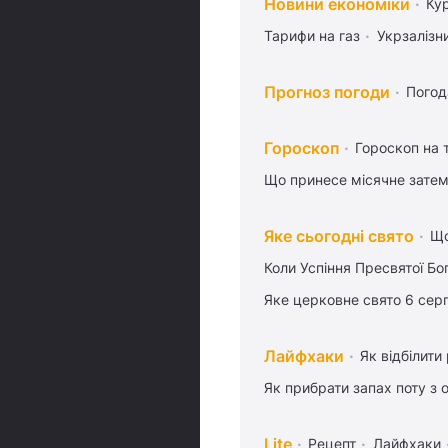
Новини економіки
Ку
Тарифи на газ
Укрзалізн
Прогноз погоди
Погод
Гороскоп
Гороскоп на
Що принесе місячне затем
Яке сьогодні свято
Що
Коли Успіння Пресвятої Бо
Яке церковне свято 6 сер
Лайфхаки
Як відбілити
Як прибрати запах поту з 
Lite
Рецепт
Лайфхаки