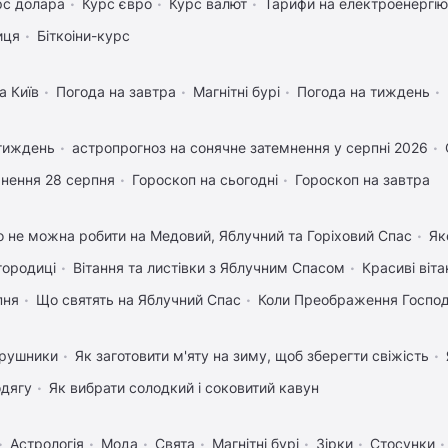
рс долара
Курс євро
Курс валют
Тарифи на електроенергію
иця
Біткоіни-курс
а Київ
Погода на завтра
Магнітні бурі
Погода на тиждень
 тиждень
астропрогноз на сонячне затемнення у серпні 2026
нення 28 серпня
Гороскоп на сьогодні
Гороскоп на завтра
 не можна робити на Медовий, Яблучний та Горіховий Спас
Як
городиці
Вітання та листівки з Яблучним Спасом
Красиві віт
пня
Що святять на Яблучний Спас
Коли Преображення Госпо
 рушники
Як заготовити м'яту на зиму, щоб зберегти свіжість
одягу
Як вибрати солодкий і соковитий кавун
Астрологія
Мода
Свята
Магнітні бурі
Зірки
Стосунки