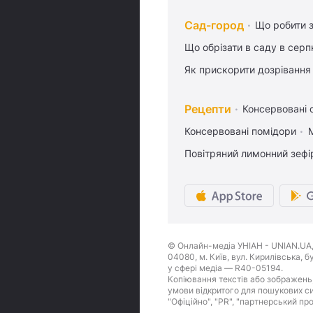
Сад-город
Що робити з
Що обрізати в саду в серп
Як прискорити дозрівання
Рецепти
Консервовані о
Консервовані помідори
Повітряний лимонний зефі
© Онлайн-медіа УНІАН - UNIAN.UA, 
04080, м. Київ, вул. Кирилівська, 
у сфері медіа — R40-05194.
Копіювання текстів або зображень,
умови відкритого для пошукових си
"Офіційно", "PR", "партнерський пр