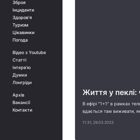
Зброя
Інциденти
Здоров'я
Туризм
Цікавинки
Погода
Відео з Youtube
Статті
Інтерв'ю
Думки
Лонгріди
Життя у пеклі:
Архів
Вакансії
В ефірі "1+1" в рамках те
Контакти
вдається там виживати, як
11:31, 29.03.2023