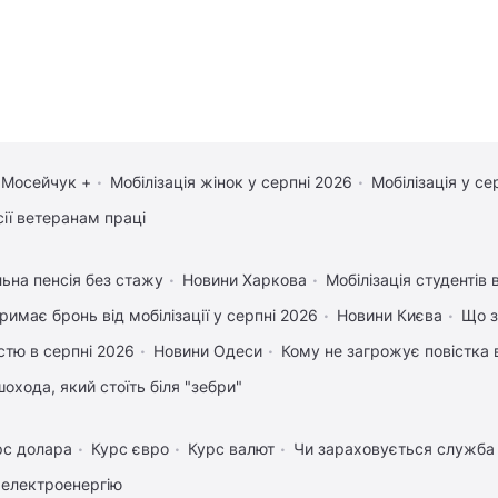
 Мосейчук +
Мобілізація жінок у серпні 2026
Мобілізація у се
сії ветеранам праці
льна пенсія без стажу
Новини Харкова
Мобілізація студентів 
римає бронь від мобілізації у серпні 2026
Новини Києва
Що з
істю в серпні 2026
Новини Одеси
Кому не загрожує повістка 
охода, який стоїть біля "зебри"
рс долара
Курс євро
Курс валют
Чи зараховується служба 
 електроенергію