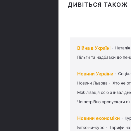
ДИВІТЬСЯ ТАКОЖ
Війна в Україні
Наталія
Пільги та надбавки до пен
Новини України
Соціа
Новини Львова
Хто не от
Мобілізація осіб з інвалідн
Чи потрібно пропускати піш
Новини економіки
Ку
Біткоіни-курс
Тарифи на