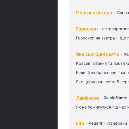
Прогноз погоди
Синоп
Гороскоп
астропрогноз
Гороскоп на завтра
Що п
Яке сьогодні свято
Ко
Красиві вітання та листі
Коли Преображення Госпо
Яке церковне свято 8 сер
Лайфхаки
Як відбілити
Як не помилитися під час 
Lite
Рецепт
Лайфхаки