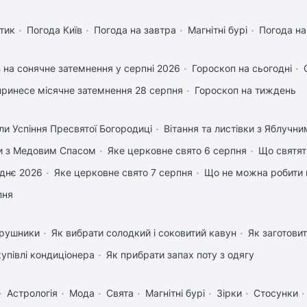
тик
Погода Київ
Погода на завтра
Магнітні бурі
Погода н
 на сонячне затемнення у серпні 2026
Гороскоп на сьогодні
ринесе місячне затемнення 28 серпня
Гороскоп на тиждень
ли Успіння Пресвятої Богородиці
Вітання та листівки з Яблучн
вки з Медовим Спасом
Яке церковне свято 6 серпня
Що святят
днє 2026
Яке церковне свято 7 серпня
Що не можна робити 
пня
 рушники
Як вибрати солодкий і соковитий кавун
Як заготовит
купівлі кондиціонера
Як прибрати запах поту з одягу
Астрологія
Мода
Свята
Магнітні бурі
Зірки
Стосунки