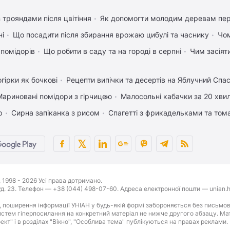
 трояндами після цвітіння
Як допомогти молодим деревам пе
ні
Що посадити після збирання врожаю цибулі та часнику
Чом
 помідорів
Що робити в саду та на городі в серпні
Чим засіят
гірки як бочкові
Рецепти випічки та десертів на Яблучний Спа
Мариновані помідори з гірчицею
Малосольні кабачки за 20 хви
р
Сирна запіканка з рисом
Спагетті з фрикадельками та том
1998 - 2026 Усі права дотримано.
буд. 23. Телефон — +38 (044) 498-07-60. Адреса електронної пошти — unian.h
 поширення інформації УНІАН у будь-якій формі забороняється без письмов
стем гіперпосилання на конкретний матеріал не нижче другого абзацу. Матер
оект" і в розділах "Вікно", "Особлива тема" публікуються на правах реклами.