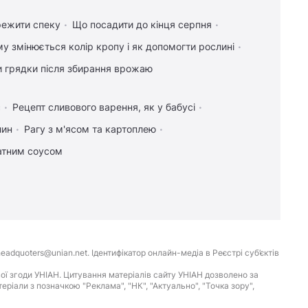
режити спеку
Що посадити до кінця серпня
у змінюється колір кропу і як допомогти рослині
и грядки після збирання врожаю
с
Рецепт сливового варення, як у бабусі
лин
Рагу з м'ясом та картоплею
атним соусом
eadquoters@unian.net. Ідентифікатор онлайн-медіа в Реєстрі суб’єктів
ої згоди УНІАН. Цитування матеріалів сайту УНІАН дозволено за
іали з позначкою "Реклама", "НК", "Актуально", "Точка зору",