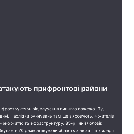
 атакують прифронтові райони
 інфраструктури від влучання виникла пожежа. Під
ині. Наслідки руйнувань там ще з'ясовують. 4 жителів
жено житло та інфраструктуру. 85-річний чоловік
упанти 70 разів атакували область з авіації, артилерії