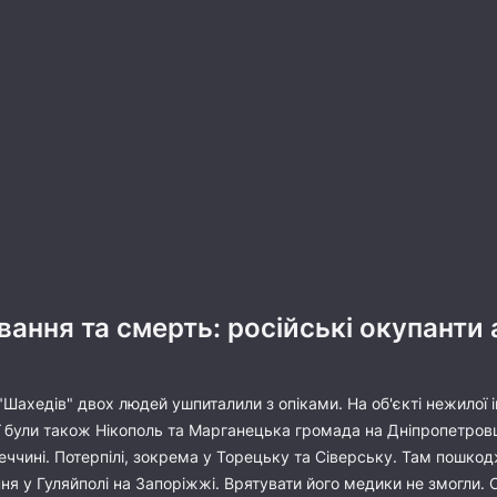
вання та смерть: російські окупанти
"Шахедів" двох людей ушпиталили з опіками. На об'єкті нежилої
ї були також Нікополь та Марганецька громада на Дніпропетровщ
ччині. Потерпілі, зокрема у Торецьку та Сіверську. Там пошкод
я у Гуляйполі на Запоріжжі. Врятувати його медики не змогли. Ок