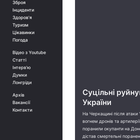
Зброя
Інциденти
Здоров'я
Туризм
Цікавинки
Погода
Відео з Youtube
Статті
Інтерв'ю
Думки
Лонгріди
Суцільні руйну
Архів
України
Вакансії
Контакти
На Черкащині після атаки 
вогнем дронів та артилері
поранили окупанти на Доне
дістав смертельні пораненн