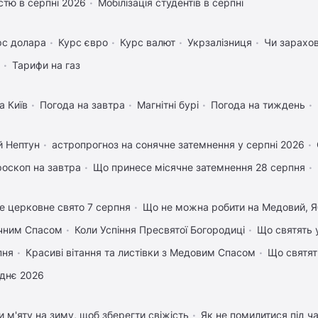
істю в серпні 2026
Мобілізація студентів в серпні
рс долара
Курс євро
Курс валют
Укрзалізниця
Чи зарахов
Тарифи на газ
а Київ
Погода на завтра
Магнітні бурі
Погода на тиждень
й Нептун
астропрогноз на сонячне затемнення у серпні 2026
роскоп на завтра
Що принесе місячне затемнення 28 серпня
е церковне свято 7 серпня
Що не можна робити на Медовий, Я
учним Спасом
Коли Успіння Пресвятої Богородиці
Що святять 
пня
Красиві вітання та листівки з Медовим Спасом
Що святят
днє 2026
и м'яту на зиму, щоб зберегти свіжість
Як не помилитися під ча