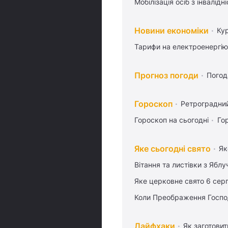
Мобілізація осіб з інвалідн
Новини економіки
Ку
Тарифи на електроенергію
Прогноз погоди
Погод
Гороскоп
Ретроградни
Гороскоп на сьогодні
Го
Яке сьогодні свято
Як
Вітання та листівки з Ябл
Яке церковне свято 6 сер
Коли Преображення Госпо
Лайфхаки
Як заготовит