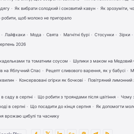
одягу
Як вибрати солодкий і соковитий кавун
Як зрозуміти, ч
 робити, щоб молоко не пригорало
Лайфхаки
Мода
Свята
Магнітні бурі
Стосунки
Зірки
серпень 2026
икадельками та томатним соусом
Шулики з маком на Медовий
ів на Яблучний Спас
Рецепт сливового варення, як у бабусі
М
 хвилин
Консервовані огірки як бочкові
Повітряний лимонний 
 в саду в серпні
Що робити з трояндами після цвітіння
Чому з
оді в серпні
Що посадити до кінця серпня
Як допомогти мол
ня врожаю цибулі та часнику