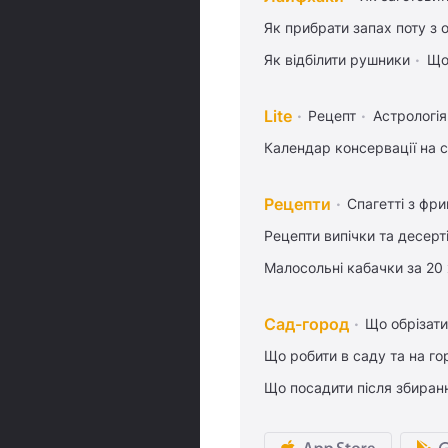
Як прибрати запах поту з 
Як відбілити рушники
Що
Lite
Рецепт
Астрологія
Календар консервації на 
Рецепти
Спагетті з фр
Рецепти випічки та десерт
Малосольні кабачки за 20
Сад-город
Що обрізати
Що робити в саду та на гор
Що посадити після збиран