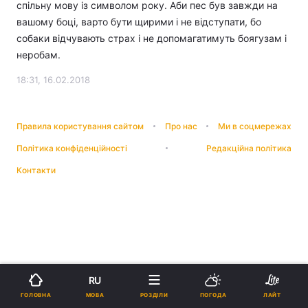
спільну мову із символом року. Аби пес був завжди на
вашому боці, варто бути щирими і не відступати, бо
собаки відчувають страх і не допомагатимуть боягузам і
неробам.
18:31, 16.02.2018
Правила користування сайтом
Про нас
Ми в соцмережах
Політика конфіденційності
Редакційна політика
Контакти
RU
МОВА
ГОЛОВНА
РОЗДІЛИ
ПОГОДА
ЛАЙТ