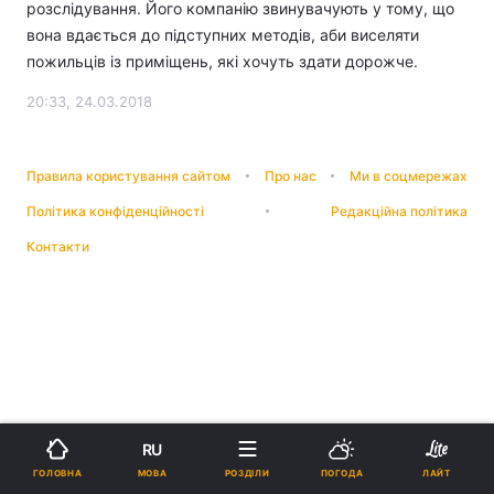
розслідування. Його компанію звинувачують у тому, що
вона вдається до підступних методів, аби виселяти
пожильців із приміщень, які хочуть здати дорожче.
20:33, 24.03.2018
Правила користування сайтом
Про нас
Ми в соцмережах
Політика конфіденційності
Редакційна політика
Контакти
RU
МОВА
ГОЛОВНА
РОЗДІЛИ
ПОГОДА
ЛАЙТ