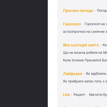
Прогноз погоди
Погод
Гороскоп
Гороскоп на 
астропрогноз на сонячне 
Яке сьогодні свято
Ко
Що не можна робити на Ме
Коли Успіння Пресвятої Бо
Лайфхаки
Як відбілити
Як прибрати запах поту з 
Lite
Рецепт
Магнітні бу