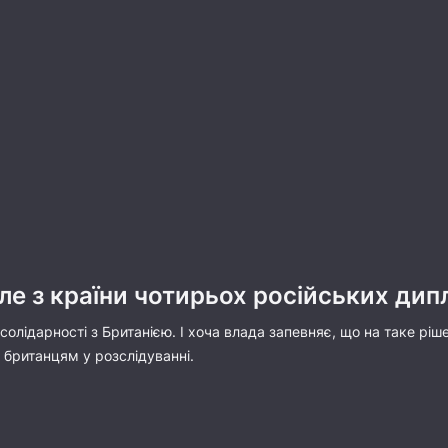
е з країни чотирьох російських дип
 солідарності з Британією. І хоча влада запевняє, що на таке рі
 британцям у розслідуванні.