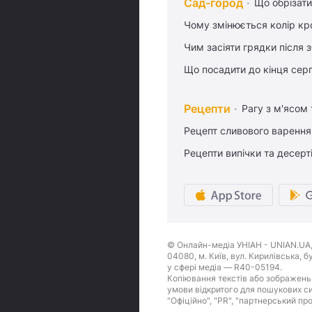
Сад-город
Що обрізати
Чому змінюється колір кро
Чим засіяти грядки після
Що посадити до кінця сер
Рецепти
Рагу з м'ясом
Рецепт сливового варення,
Рецепти випічки та десерт
© Онлайн-медіа УНІАН - UNIAN.UA, 
04080, м. Київ, вул. Кирилівська, 
у сфері медіа — R40-05194.
Копіювання текстів або зображень,
умови відкритого для пошукових си
"Офіційно", "PR", "партнерський пр