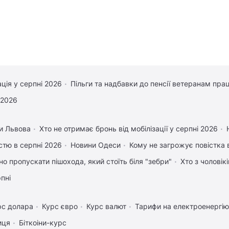
ація у серпні 2026
Пільги та надбавки до пенсії ветеранам прац
 2026
и Львова
Хто не отримає бронь від мобілізації у серпні 2026
істю в серпні 2026
Новини Одеси
Кому не загрожує повістка 
но пропускати пішохода, який стоїть біля "зебри"
Хто з чоловік
рпні
рс долара
Курс євро
Курс валют
Тарифи на електроенергію
иця
Біткоіни-курс