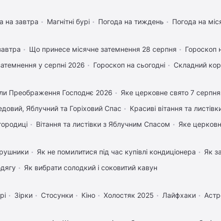
а на завтра
Магнітні бурі
Погода на тиждень
Погода на міс
завтра
Що принесе місячне затемнення 28 серпня
Гороскоп 
затемнення у серпні 2026
Гороскоп на сьогодні
Складний кор
ли Преображення Господнє 2026
Яке церковне свято 7 серпня
довий, Яблучний та Горіховий Спас
Красиві вітання та листів
городиці
Вітання та листівки з Яблучним Спасом
Яке церковн
 рушники
Як не помилитися під час купівлі кондиціонера
Як з
одягу
Як вибрати солодкий і соковитий кавун
рі
Зірки
Стосунки
Кіно
Холостяк 2025
Лайфхаки
Астр