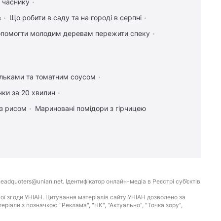
а часнику
в
Що робити в саду та на городі в серпні
опомогти молодим деревам пережити спеку
ельками та томатним соусом
чки за 20 хвилин
 з рисом
Мариновані помідори з гірчицею
eadquoters@unian.net. Ідентифікатор онлайн-медіа в Реєстрі суб’єктів
ої згоди УНІАН. Цитування матеріалів сайту УНІАН дозволено за
іали з позначкою "Реклама", "НК", "Актуально", "Точка зору",