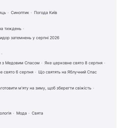
яць
Синоптик
Погода Київ
на тиждень
идор затемнень у серпні 2026
ки з Медовим Спасом
Яке церковне свято 8 серпня
е свято 6 серпня
Що святять на Яблучний Спас
аготовити м'яту на зиму, щоб зберегти свіжість
ологія
Мода
Свята