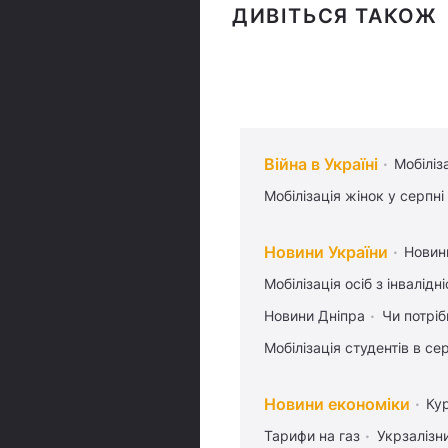
ДИВІТЬСЯ ТАКОЖ
Війна в Україні
Мобіліз
Мобілізація жінок у серпні
Новини України
Новин
Мобілізація осіб з інвалідн
Новини Дніпра
Чи потріб
Мобілізація студентів в се
Новини економіки
Ку
Тарифи на газ
Укрзалізн