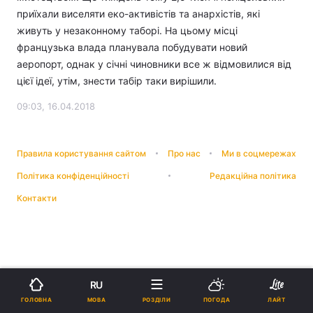
приїхали виселяти еко-активістів та анархістів, які
живуть у незаконному таборі. На цьому місці
французька влада планувала побудувати новий
аеропорт, однак у січні чиновники все ж відмовилися від
цієї ідеї, утім, знести табір таки вирішили.
09:03, 16.04.2018
Правила користування сайтом
Про нас
Ми в соцмережах
Політика конфіденційності
Редакційна політика
Контакти
RU
МОВА
ГОЛОВНА
РОЗДІЛИ
ПОГОДА
ЛАЙТ