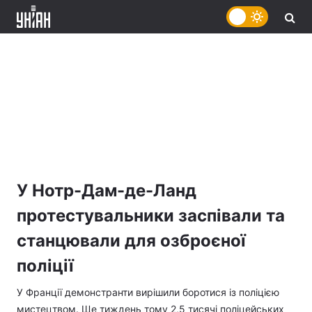
У Нотр-Дам-де-Ланд
протестувальники заспівали та
станцювали для озброєної
поліції
У Франції демонстранти вирішили боротися із поліцією
мистецтвом. Ще тиждень тому 2,5 тисячі поліцейських