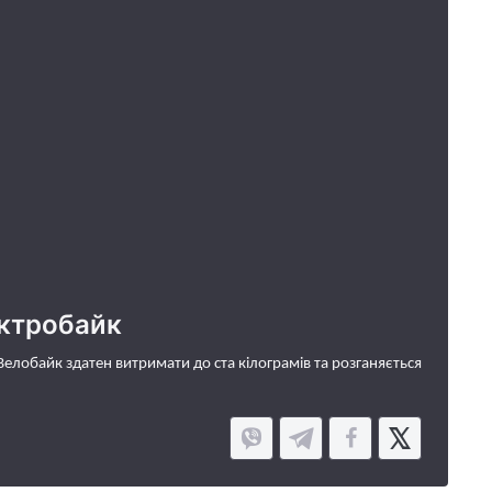
ектробайк
Велобайк здатен витримати до ста кілограмів та розганяється