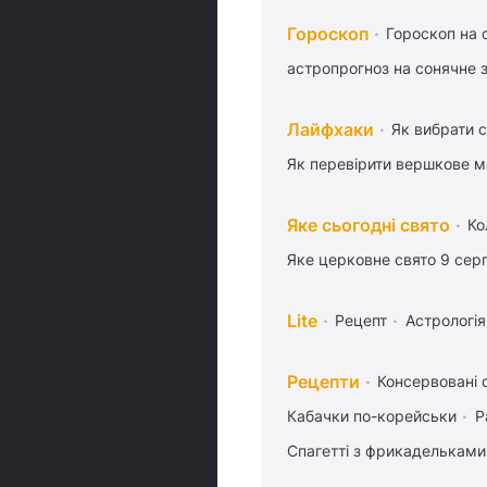
Гороскоп
Гороскоп на 
астропрогноз на сонячне 
Лайфхаки
Як вибрати с
Як перевірити вершкове 
Яке сьогодні свято
Ко
Яке церковне свято 9 сер
Lite
Рецепт
Астрологія
Рецепти
Консервовані о
Кабачки по-корейськи
Р
Спагетті з фрикадельками