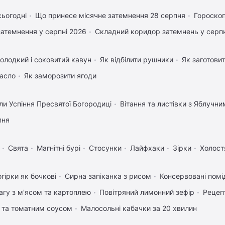
сьогодні
Що принесе місячне затемнення 28 серпня
Гороскоп
затемнення у серпні 2026
Складний коридор затемнень у серпн
олодкий і соковитий кавун
Як відбілити рушники
Як заготовит
масло
Як заморозити ягоди
ли Успіння Пресвятої Богородиці
Вітання та листівки з Яблучн
пня
Свята
Магнітні бурі
Стосунки
Лайфхаки
Зірки
Холост
гірки як бочкові
Сирна запіканка з рисом
Консервовані помі
агу з м'ясом та картоплею
Повітряний лимонний зефір
Рецепт
 та томатним соусом
Малосольні кабачки за 20 хвилин