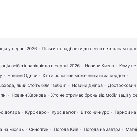
ація у серпні 2026
Пільги та надбавки до пенсії ветеранам прац
зація осіб з інвалідністю в серпні 2026
Новини Києва
Кому не
у
Новини Одеси
Хто з чоловіків може виїхати за кордон
охода, який стоїть біля "зебри"
Новини Дніпра
Достроковий 
рпні
Новини Харкова
Хто не отримає бронь від мобілізації у с
рс долара
Курс євро
Курс валют
Біткоіни-курс
Тарифи на
а на місяць
Синоптик
Погода Київ
Погода на завтра
Магні