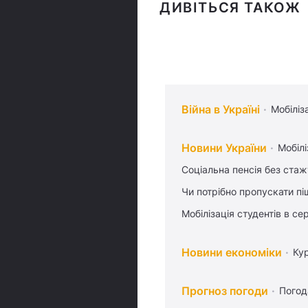
ДИВІТЬСЯ ТАКОЖ
Війна в Україні
Мобіліз
Новини України
Мобілі
Соціальна пенсія без стаж
Чи потрібно пропускати піш
Мобілізація студентів в се
Новини економіки
Ку
Прогноз погоди
Погод