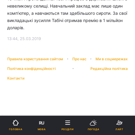
невеликому селищі. Навчальний заклад має лише один
комп’ютер, а навчаються там здебільшого сироти. За свої
викладацькі зусилля Табічі отримав премію в 1 мільйон
доларів.
13:44, 25.03.2019
Правила користування сайтом
Про нас
Ми в соцмережах
Політика конфіденційності
Редакційна політика
Контакти
RU
МОВА
ГОЛОВНА
РОЗДІЛИ
ПОГОДА
ЛАЙТ