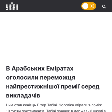
В Арабських Еміратах
оголосили переможця
найпрестижнішої премії серед
викладачів
Ним став кенієць Пітер Табічі. Чоловіка обрали з-поміж
10 тисяч претендентів. Табічі працює в державній школі в