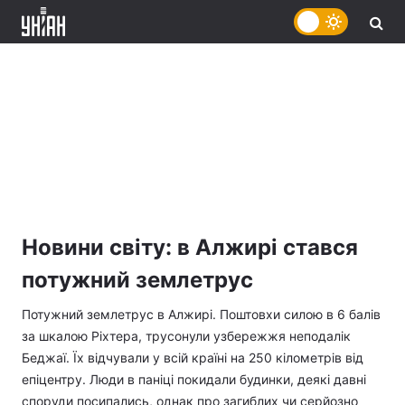
Новини світу: в Алжирі стався
потужний землетрус
Потужний землетрус в Алжирі. Поштовхи силою в 6 балів
за шкалою Ріхтера, трусонули узбережжя неподалік
Беджаї. Їх відчували у всій країні на 250 кілометрів від
епіцентру. Люди в паніці покидали будинки, деякі давні
споруди посипались, однак про загиблих чи серйозно