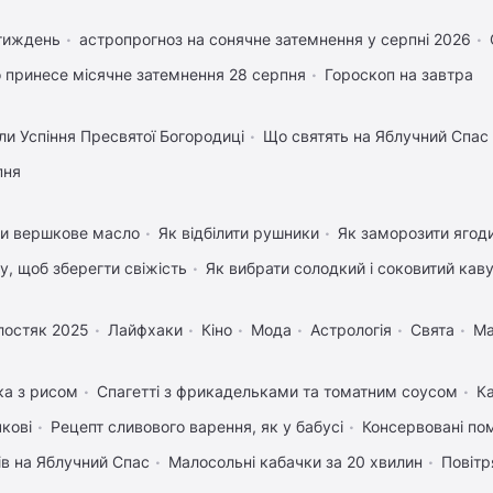
 тиждень
астропрогноз на сонячне затемнення у серпні 2026
 принесе місячне затемнення 28 серпня
Гороскоп на завтра
ли Успіння Пресвятої Богородиці
Що святять на Яблучний Спас
пня
ти вершкове масло
Як відбілити рушники
Як заморозити ягод
му, щоб зберегти свіжість
Як вибрати солодкий і соковитий кав
лостяк 2025
Лайфхаки
Кіно
Мода
Астрологія
Свята
Ма
ка з рисом
Спагетті з фрикадельками та томатним соусом
К
чкові
Рецепт сливового варення, як у бабусі
Консервовані по
ів на Яблучний Спас
Малосольні кабачки за 20 хвилин
Повітр