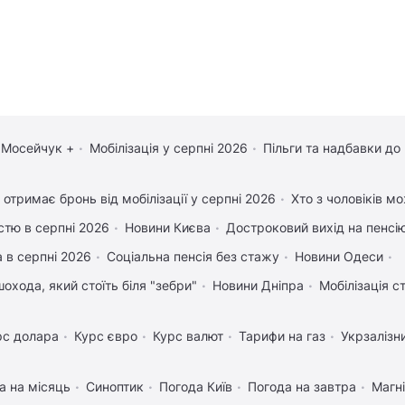
 Мосейчук +
Мобілізація у серпні 2026
Пільги та надбавки до
 отримає бронь від мобілізації у серпні 2026
Хто з чоловіків м
істю в серпні 2026
Новини Києва
Достроковий вихід на пенсі
 в серпні 2026
Соціальна пенсія без стажу
Новини Одеси
охода, який стоїть біля "зебри"
Новини Дніпра
Мобілізація с
рс долара
Курс євро
Курс валют
Тарифи на газ
Укрзалізн
а на місяць
Синоптик
Погода Київ
Погода на завтра
Магні