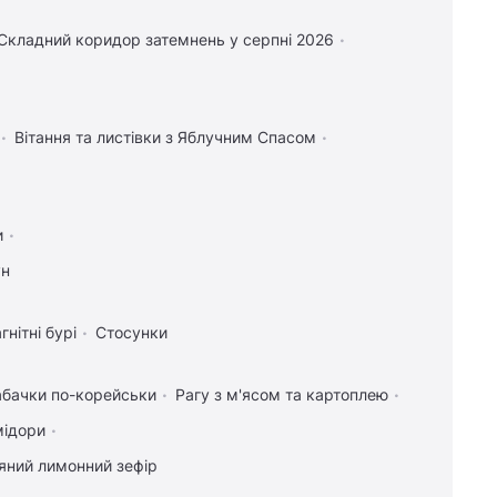
Складний коридор затемнень у серпні 2026
Вітання та листівки з Яблучним Спасом
и
ун
гнітні бурі
Стосунки
абачки по-корейськи
Рагу з м'ясом та картоплею
мідори
яний лимонний зефір