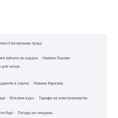
 пенсії ветеранам праці
оже виїхати за кордон
Новини Львова
ю для жінок
тудентів в серпні
Новини Харкова
иця
Біткоіни-курс
Тарифи на електроенергію
тні бурі
Погода на тиждень