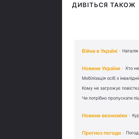
ДИВІТЬСЯ ТАКОЖ
Війна в Україні
Наталія
Новини України
Хто не
Мобілізація осіб з інвалідн
Кому не загрожує повістка
Чи потрібно пропускати піш
Новини економіки
Ку
Прогноз погоди
Погод