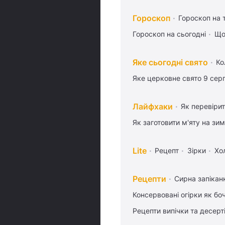
Гороскоп
Гороскоп на
Гороскоп на сьогодні
Що
Яке сьогодні свято
Ко
Яке церковне свято 9 сер
Лайфхаки
Як перевіри
Як заготовити м'яту на зи
Lite
Рецепт
Зірки
Хо
Рецепти
Сирна запікан
Консервовані огірки як бо
Рецепти випічки та десерт