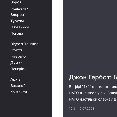
Зброя
Інциденти
Здоров'я
Туризм
Цікавинки
Погода
Відео з Youtube
Статті
Інтерв'ю
Думки
Лонгріди
Джон Гербст: Б
Архів
Вакансії
В ефірі "1+1" в рамках те
Контакти
НАТО дивитися у вічі Вол
НАТО настільки слабка? Ди
12:31, 12.07.2023