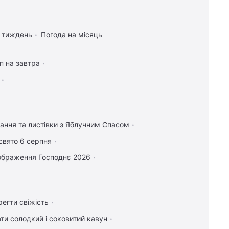
а тиждень
Погода на місяць
п на завтра
тання та листівки з Яблучним Спасом
свято 6 серпня
ображення Господнє 2026
регти свіжість
ти солодкий і соковитий кавун