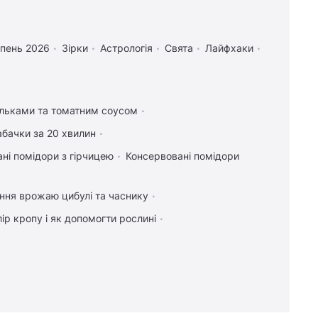
рпень 2026
Зірки
Астрологія
Свята
Лайфхаки
ельками та томатним соусом
абачки за 20 хвилин
ні помідори з гірчицею
Консервовані помідори
ння врожаю цибулі та часнику
ір кропу і як допомогти рослині