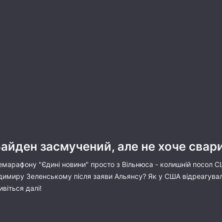
айден засмучений, але не хоче свар
лемарафону "Єдині новини" просто з Вільнюса - колишній посол 
одимиру Зеленському після заяви Альянсу? Як у США відреагува
віться далі!