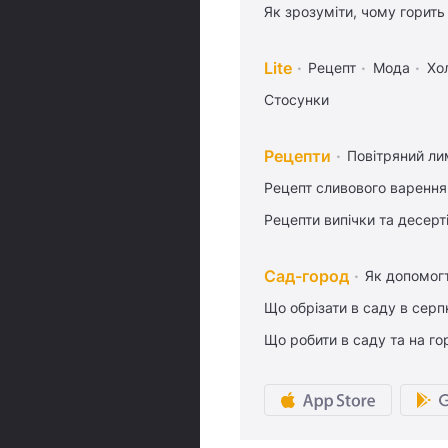
Як зрозуміти, чому горить
Lite
Рецепт
Мода
Хо
Стосунки
Рецепти
Повітряний ли
Рецепт сливового варення,
Рецепти випічки та десерт
Сад-город
Як допомог
Що обрізати в саду в серп
Що робити в саду та на гор