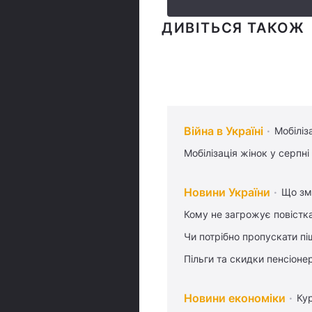
ДИВІТЬСЯ ТАКОЖ
Війна в Україні
Мобіліз
Мобілізація жінок у серпні
Новини України
Що змі
Кому не загрожує повістка
Чи потрібно пропускати піш
Пільги та скидки пенсіоне
Новини економіки
Ку