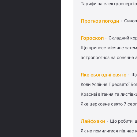
Тарифи на електроенергію
Прогноз погоди
Синоп
Гороскоп
Складний кор
Що принесе місячне затем
астропрогноз на сонячне 
Яке сьогодні свято
Що
Коли Успіння Пресвятої Бо
Красиві вітання та листі
Яке церковне свято 7 сер
Лайфхаки
Що робити, 
Як не помилитися під час 