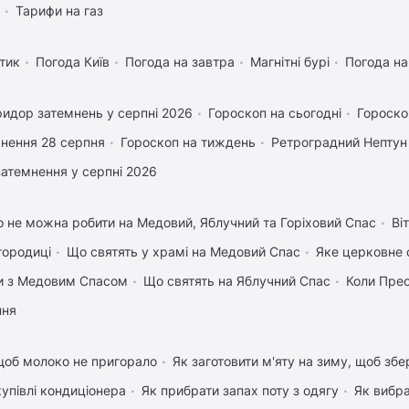
Тарифи на газ
тик
Погода Київ
Погода на завтра
Магнітні бурі
Погода н
идор затемнень у серпні 2026
Гороскоп на сьогодні
Гороско
нення 28 серпня
Гороскоп на тиждень
Ретроградний Нептун
затемнення у серпні 2026
 не можна робити на Медовий, Яблучний та Горіховий Спас
Ві
городиці
Що святять у храмі на Медовий Спас
Яке церковне 
вки з Медовим Спасом
Що святять на Яблучний Спас
Коли Пре
пня
щоб молоко не пригорало
Як заготовити м'яту на зиму, щоб збе
купівлі кондиціонера
Як прибрати запах поту з одягу
Як вибра