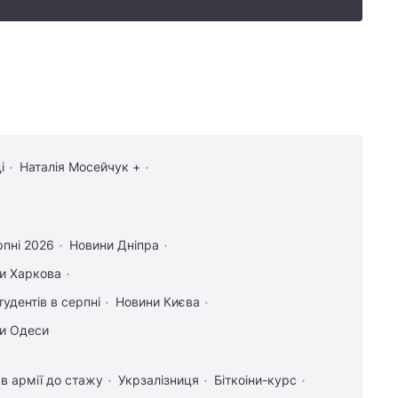
і
Наталія Мосейчук +
рпні 2026
Новини Дніпра
и Харкова
тудентів в серпні
Новини Києва
и Одеси
в армії до стажу
Укрзалізниця
Біткоіни-курс