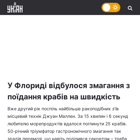
У Флориді відбулося змагання з
поїдання крабів на швидкість
Вже другий рік поспіль найбільше ракоподібних з'їв
місцевий технік Джуан Маллен. За 15 хвилин і 6 секунд
любителю морепродуктів вдалося поглинути 25 крабів.
50-річний тріумфатор гастрономічного змагання так
зрадів перемозі, що навіть поділився секретом – треба