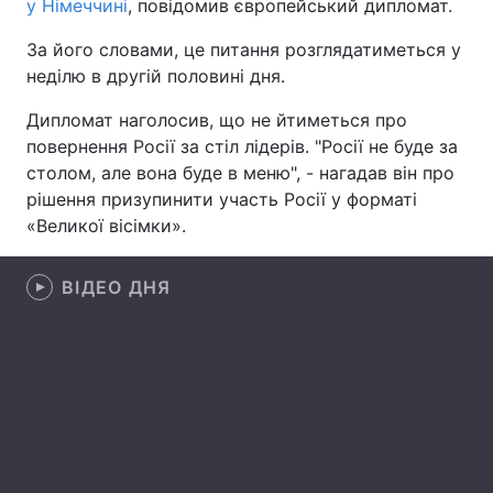
у Німеччині
, повідомив європейський дипломат.
За його словами, це питання розглядатиметься у
неділю в другій половині дня.
Головна
Війна
Дипломат наголосив, що не йтиметься про
Україна
Політика
повернення Росії за стіл лідерів. "Росії не буде за
столом, але вона буде в меню", - нагадав він про
Економіка
Світ
рішення призупинити участь Росії у форматі
«Великої вісімки».
Спорт
Наука
ВІДЕО ДНЯ
Техно і зв'язок
Лайт
Зброя
Інциденти
Здоров'я
Туризм
Цікавинки
Погода
Екологія
Регіони