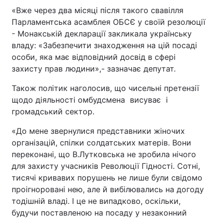
«Вже через два місяці після такого свавілля
Парламентська асамблея ОБСЄ у своїй резолюції
- Монакській декларації закликала українську
владу: «Забезпечити знаходження на цій посаді
особи, яка має відповідний досвід в сфері
захисту прав людини»,- зазначає депутат.
Також політик наголосив, що чисельні претензії
щодо діяльності омбудсмена висуває і
громадський сектор.
«До мене звернулися представники жіночих
організацій, спілки солдатських матерів. Вони
переконані, що В.Лутковська не зробила нічого
для захисту учасників Революції Гідності. Сотні,
тисячі кривавих порушень не лише були свідомо
проігноровані нею, але й вибілювались на догоду
тодішній владі. І це не випадково, оскільки,
будучи поставленою на посаду у незаконний