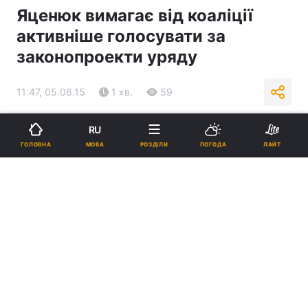
Яценюк вимагає від коаліції
активніше голосувати за
законопроекти уряду
11:47, 05.06.15
1 хв.
59
Підпишіться на нас в Google
RU
МОВА
ГОЛОВНА
РОЗДІЛИ
ПОГОДА
ЛАЙТ
REUTERS