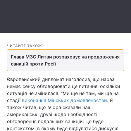
Лонгріди
Відео з Youtube
Статті
Інтерв'ю
Думки
ЧИТАЙТЕ ТАКОЖ
Архів
Вакансії
Глава МЗС Литви розраховує на продовження
санкцій проти Росії
Контакти
Європейський дипломат наголосив, що наразі
Послуги
немає сенсу обговорювати це питання, оскільки
ситуація не змінилася. "Ми ще не там, ми ще на
стадії
виконання Мінських домовленостей
. Я
також читав, що вчора сказали наші
американські друзі щодо необхідності
обговорення подальших санкцій. Це буде
контекстом, в якому буде відбуватися дискусія