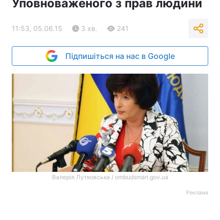
Уповноваженого з прав людини
11:53, 05.06.15
3 хв.
241
Підпишіться на нас в Google
Валерія Лутковська / ombudsman.gov.ua
Реклама