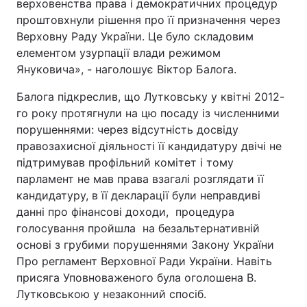
верховенства права і демократичних процедур
проштовхнули рішення про її призначення через
Верховну Раду України. Це було складовим
елементом узурпації влади режимом
Януковича», - наголошує Віктор Балога.
Балога підкреслив, що Лутковську у квітні 2012-
го року протягнули на цю посаду із численними
порушеннями: через відсутність досвіду
правозахисної діяльності її кандидатуру двічі не
підтримував профільний комітет і тому
парламент не мав права взагалі розглядати її
кандидатуру, в її декларації були неправдиві
данні про фінансові доходи, процедура
голосування пройшла на безальтернативній
основі з грубими порушеннями Закону України
Про регламент Верховної Ради України. Навіть
присяга Уповноваженого була оголошена В.
Лутковською у незаконний спосіб.