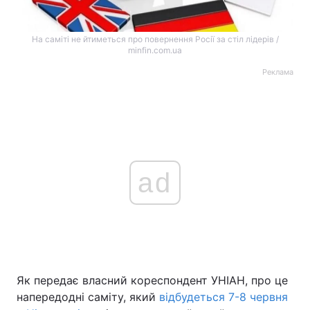
На саміті не йтиметься про повернення Росії за стіл лідерів /
minfin.com.ua
Реклама
ad
Як передає власний кореспондент УНІАН, про це
напередодні саміту, який
відбудеться 7-8 червня