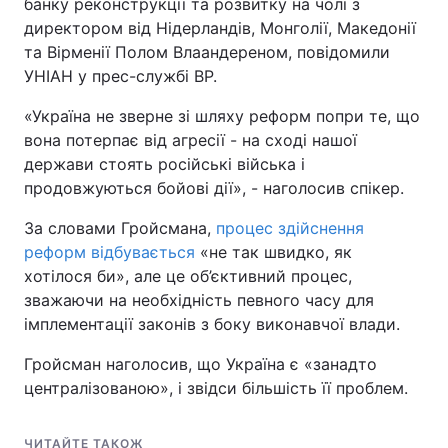
банку реконструкції та розвитку на чолі з
директором від Нідерландів, Монголії, Македонії
та Вірменії Полом Влаандереном, повідомили
УНІАН у прес-службі ВР.
«Україна не зверне зі шляху реформ попри те, що
вона потерпає від агресії - на сході нашої
держави стоять російські війська і
продовжуються бойові дії», - наголосив спікер.
За словами Гройсмана,
процес здійснення
реформ відбувається
«не так швидко, як
хотілося би», але це об’єктивний процес,
зважаючи на необхідність певного часу для
імплементації законів з боку виконавчої влади.
Гройсман наголосив, що Україна є «занадто
централізованою», і звідси більшість її проблем.
ЧИТАЙТЕ ТАКОЖ