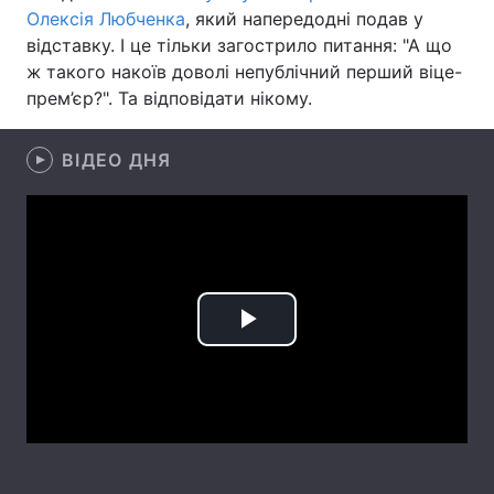
Олексія Любченка
, який напередодні подав у
Лонгріди
відставку. І це тільки загострило питання: "А що
ж такого накоїв доволі непублічний перший віце-
прем’єр?". Та відповідати нікому.
Відео з Youtube
Статті
Інтерв'ю
Думки
ВІДЕО ДНЯ
Архів
Вакансії
Контакти
Послуги
Play
Video