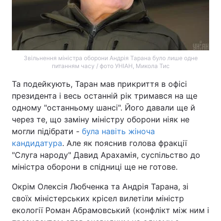
Звільнення міністра оборони Андрія Тарана було лише одне
питанням часу / фото УНІАН, Микола Тис
Та подейкують, Таран мав прикриття в офісі
президента і весь останній рік тримався на ще
одному "останньому шансі". Його давали ще й
через те, що заміну міністру оборони ніяк не
могли підібрати -
була навіть жіноча
кандидатура
. Але як пояснив голова фракції
"Слуга народу" Давид Арахамія, суспільство до
міністра оборони в спідниці ще не готове.
Окрім Олексія Любченка та Андрія Тарана, зі
своїх міністерських крісел вилетіли міністр
екології Роман Абрамовський (конфлікт між ним і