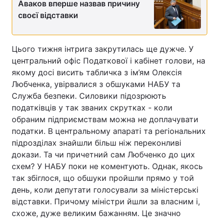
Аваков вперше назвав причину
своєї відставки
Цього тижня інтрига закрутилась ще дужче. У
центральний офіс Податкової і кабінет голови, на
якому досі висить табличка з ім’ям Олексія
Любченка, увірвалися з обшуками НАБУ та
Служба безпеки. Силовики підозрюють
податківців у так званих скрутках - коли
обраним підприємствам можна не доплачувати
податки. В центральному апараті та регіональних
підрозділах знайшли більш ніж переконливі
докази. Та чи причетний сам Любченко до цих
схем? У НАБУ поки не коментують. Однак, якось
так збіглося, що обшуки пройшли прямо у той
день, коли депутати голосували за міністерські
відставки. Причому міністри йшли за власним і,
схоже, дуже великим бажанням. Це значно