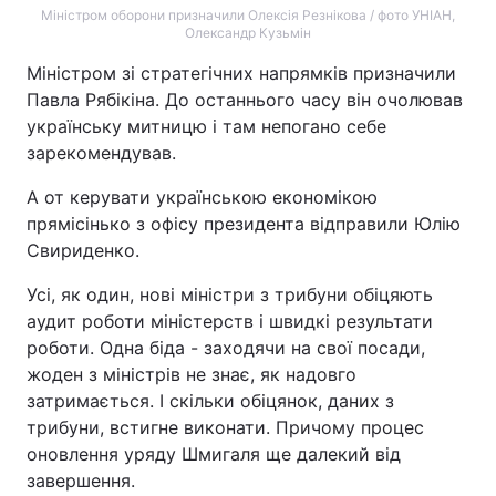
Міністром оборони призначили Олексія Резнікова / фото УНІАН,
Олександр Кузьмін
Міністром зі стратегічних напрямків призначили
Павла Рябікіна. До останнього часу він очолював
українську митницю і там непогано себе
зарекомендував.
А от керувати українською економікою
прямісінько з офісу президента відправили Юлію
Свириденко.
Усі, як один, нові міністри з трибуни обіцяють
аудит роботи міністерств і швидкі результати
роботи. Одна біда - заходячи на свої посади,
жоден з міністрів не знає, як надовго
затримається. І скільки обіцянок, даних з
трибуни, встигне виконати. Причому процес
оновлення уряду Шмигаля ще далекий від
завершення.