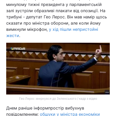
минулому тижні президента у парламентській
залі зустріли образливі плакати від опозиції. На
трибуні - депутат Гео Лерос. Він мав намір щось
Головна
Війна
сказати про міністра оборони, але коли йому
вимкнули мікрофон,
у хід пішли непристойні
Україна
Політика
жести
.
Економіка
Світ
Спорт
Наука
Техно і зв'язок
Лайт
Зброя
Інциденти
Здоров'я
Туризм
Гео Лерос звернувся до Зеленського / кадр з відео
Цікавинки
Погода
Днем раніше інформпростір вибухнув
Екологія
Регіони
повідомленням:
обшуки у міністра економіки