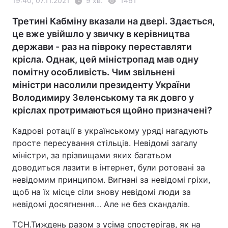
19:40, 07.11.2021
9 хв.
1461
Третині Кабміну вказали на двері. Здається,
це вже увійшло у звичку в керівництва
держави - раз на півроку переставляти
крісла. Однак, цей міністропад мав одну
помітну особливість. Чим звільнені
міністри насолили президенту України
Володимиру Зеленському та як довго у
кріслах протримаються щойно призначені?
Кадрові ротації в українському уряді нагадують
просте пересування стільців. Невідомі загалу
міністри, за прізвищами яких багатьом
доводиться лазити в інтернет, були ротовані за
невідомим принципом. Вигнані за невідомі гріхи,
щоб на їх місце сіли знову невідомі люди за
невідомі досягнення… Але не без скандалів.
ТСН.Тиждень разом з усіма спостерігав, як на