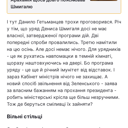
Шмигалю
І тут Данило Гетьманцев трохи проговорився. Річ
у тім, що уряд Дениса Шмигаля досі не має
власної, затвердженої програми дій. Дві
попередні спроби провалились. Третю намітили
на цю осінь. Але досі немає нічого. Для урядників
- це як рухатись навпомацки в темній кімнаті,
щоразу наштовхуючись на двері. Бо програма
уряду - це ще й річний імунітет від відставок. І
зараз Кабінет міністрів нічого не захищає. А
новий спосіб звільнення від Зеленського - заява
за власним бажанням на прохання президента -
робить міністерські крісла ще більш незручними.
Тож де беруться сміливці їх зайняти?
Вільні стільці