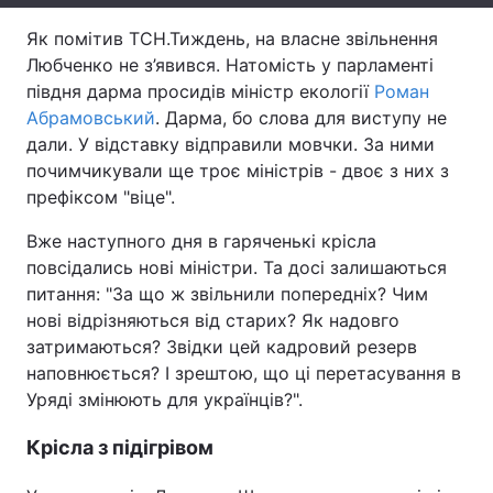
Тема оформлення
Як помітив ТСН.Тиждень, на власне звільнення
Любченко не з’явився. Натомість у парламенті
півдня дарма просидів міністр екології
Роман
Абрамовський
. Дарма, бо слова для виступу не
дали. У відставку відправили мовчки. За ними
почимчикували ще троє міністрів - двоє з них з
префіксом "віце".
Вже наступного дня в гаряченькі крісла
повсідались нові міністри. Та досі залишаються
питання: "За що ж звільнили попередніх? Чим
нові відрізняються від старих? Як надовго
затримаються? Звідки цей кадровий резерв
наповнюється? І зрештою, що ці перетасування в
Уряді змінюють для українців?".
Крісла з підігрівом