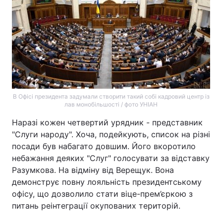
В Офісі президента задумали створити такий собі кадровий центр із
лав монобільшості / фото УНІАН
Наразі кожен четвертий урядник - представник
"Слуги народу". Хоча, подейкують, список на різні
посади був набагато довшим. Його вкоротило
небажання деяких "Слуг" голосувати за відставку
Разумкова. На відміну від Верещук. Вона
демонструє повну лояльність президентському
офісу, що дозволило стати віце-прем’єркою з
питань реінтеграції окупованих територій.