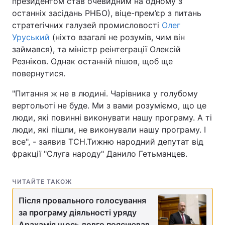
президентом став очевидним на одному з
останніх засідань РНБО), віце-прем’єр з питань
стратегічних галузей промисловості
Олег
Уруський
(ніхто взагалі не розумів, чим він
займався), та міністр реінтеграції Олексій
Резніков. Однак останній пішов, щоб ще
повернутися.
"Питання ж не в людині. Чарівника у голубому
вертольоті не буде. Ми з вами розуміємо, що це
люди, які повинні виконувати нашу програму. А ті
люди, які пішли, не виконували нашу програму. І
все", - заявив ТСН.Тижню народний депутат від
фракції "Слуга народу" Данило Гетьманцев.
ЧИТАЙТЕ ТАКОЖ
Після провального голосування
за програму діяльності уряду
Арахамія щось довго пояснював