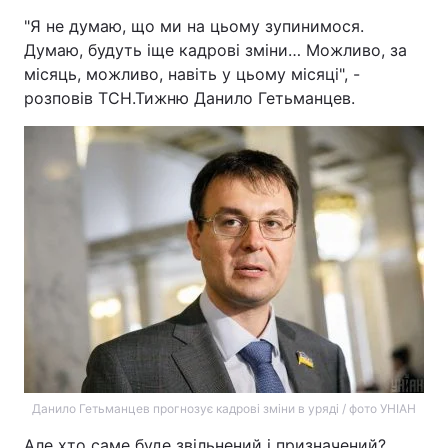
"Я не думаю, що ми на цьому зупинимося.
Думаю, будуть іще кадрові зміни… Можливо, за
місяць, можливо, навіть у цьому місяці", -
розповів ТСН.Тижню Данило Гетьманцев.
Данило Гетьманцев прогнозує кадрові зміни в уряді / фото УНІАН
Але хто саме буде звільнений і призначений?