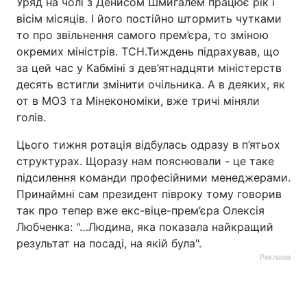
Уряд на чолі з Денисом Шмигалем працює рік і
вісім місяців. І його постійно штормить чутками
то про звільнення самого прем’єра, то зміною
окремих міністрів. ТСН.Тиждень підрахував, що
за цей час у Кабміні з дев’ятнадцяти міністерств
десять встигли змінити очільника. А в деяких, як
от в МОЗ та Мінекономіки, вже тричі міняли
голів.
Цього тижня ротація відбулась одразу в п’ятьох
структурах. Щоразу нам пояснювали - це таке
підсилення команди професійними менеджерами.
Принаймні сам президент півроку тому говорив
так про тепер вже екс-віце-прем’єра Олексія
Любченка: "…Людина, яка показала найкращий
результат на посаді, на якій була".
Реклама