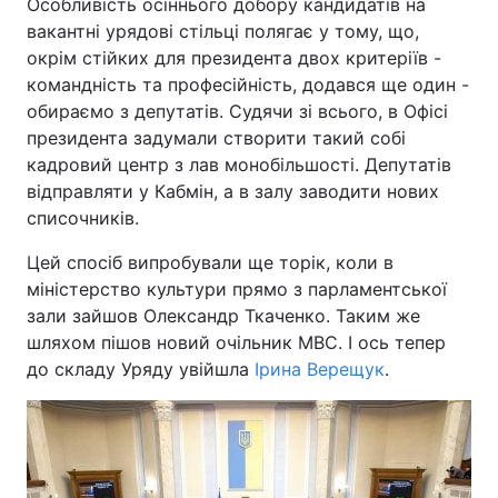
Особливість осіннього добору кандидатів на
вакантні урядові стільці полягає у тому, що,
окрім стійких для президента двох критеріїв -
командність та професійність, додався ще один -
обираємо з депутатів. Судячи зі всього, в Офісі
президента задумали створити такий собі
кадровий центр з лав монобільшості. Депутатів
відправляти у Кабмін, а в залу заводити нових
списочників.
Цей спосіб випробували ще торік, коли в
міністерство культури прямо з парламентської
зали зайшов Олександр Ткаченко. Таким же
шляхом пішов новий очільник МВС. І ось тепер
до складу Уряду увійшла
Ірина Верещук
.