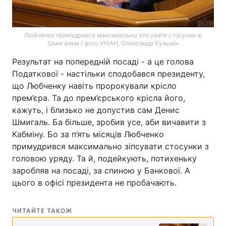
Любченко примудрився максимально зіпсувати стосунки зі
Шмигалем / фото УНІАН, Олександр Кузьмін
Результат на попередній посаді - а це голова
Податкової - настільки сподобався президенту,
що Любченку навіть пророкували крісло
прем’єра. Та до прем’єрського крісла його,
кажуть, і близько не допустив сам Денис
Шмигаль. Ба більше, зробив усе, аби вичавити з
Кабміну. Бо за п’ять місяців Любченко
примудрився максимально зіпсувати стосунки з
головою уряду. Та й, подейкують, потихеньку
заробляв на посаді, за спиною у Банкової. А
цього в офісі президента не пробачають.
ЧИТАЙТЕ ТАКОЖ