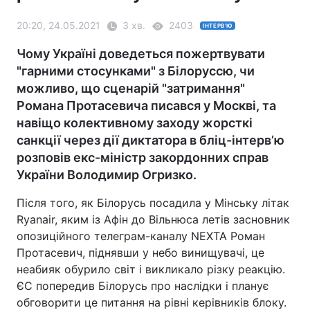
20:20, 24.05.2021
3 хв.
2403
ІНТЕРВ'Ю
Чому Україні доведеться пожертвувати
"гарними стосунками" з Білоруссю, чи
можливо, що сценарій "затримання"
Романа Протасевича писався у Москві, та
навіщо колективному заходу жорсткі
санкції через дії диктатора в бліц-інтерв’ю
розповів екс-міністр закордонних справ
України Володимир Огризко.
Після того, як Білорусь посадила у Мінську літак
Ryanair, яким із Афін до Вільнюса летів засновник
опозиційного телеграм-каналу NEXTA Роман
Протасевич, піднявши у небо винищувачі, це
неабияк обурило світ і викликало різку реакцію.
ЄС попередив Білорусь про наслідки і планує
обговорити це питання на рівні керівників блоку.