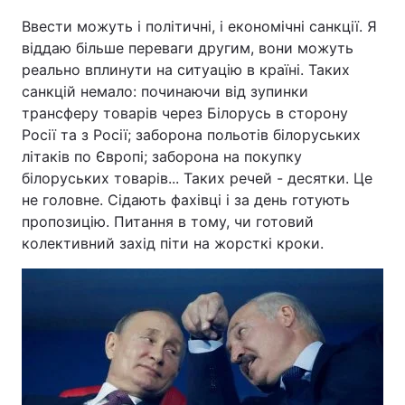
Ввести можуть і політичні, і економічні санкції. Я
Тема оформлення
віддаю більше переваги другим, вони можуть
реально вплинути на ситуацію в країні. Таких
санкцій немало: починаючи від зупинки
трансферу товарів через Білорусь в сторону
Росії та з Росії; заборона польотів білоруських
літаків по Європі; заборона на покупку
білоруських товарів... Таких речей - десятки. Це
не головне. Сідають фахівці і за день готують
пропозицію. Питання в тому, чи готовий
колективний захід піти на жорсткі кроки.