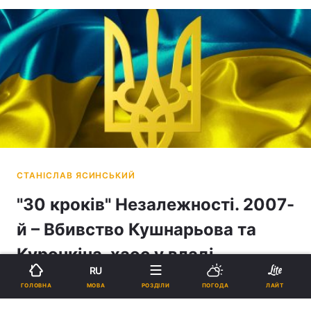
"30 кроків" Незалежності. 2007-
й – Вбивство Кушнарьова та
Курочкіна, хаос у владі,
RU
перевибори, "ширка" і Юля –
МОВА
ГОЛОВНА
РОЗДІЛИ
ПОГОДА
ЛАЙТ
прем’єр