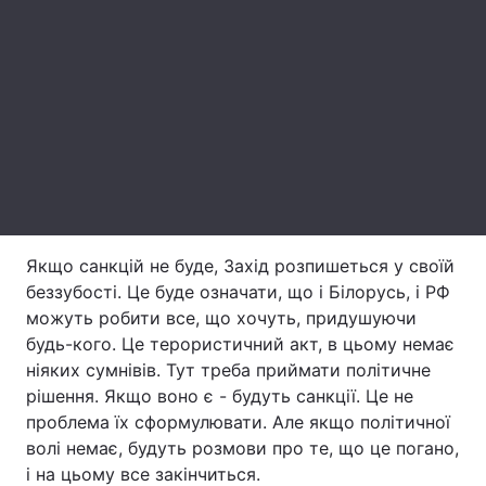
Лонгріди
Відео з Youtube
Статті
Інтерв'ю
Думки
Архів
Вакансії
Контакти
Якщо санкцій не буде, Захід розпишеться у своїй
беззубості. Це буде означати, що і Білорусь, і РФ
Послуги
можуть робити все, що хочуть, придушуючи
будь-кого. Це терористичний акт, в цьому немає
ніяких сумнівів. Тут треба приймати політичне
рішення. Якщо воно є - будуть санкції. Це не
проблема їх сформулювати. Але якщо політичної
волі немає, будуть розмови про те, що це погано,
і на цьому все закінчиться.