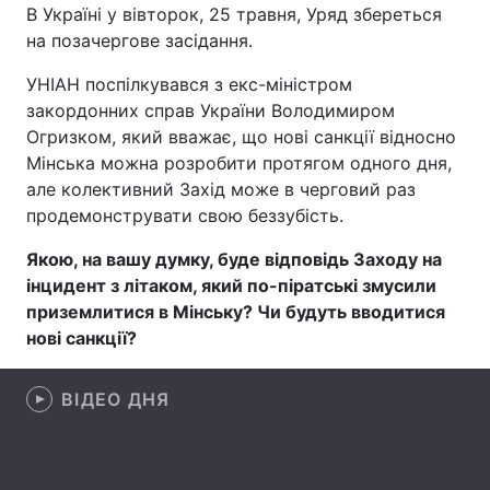
В Україні у вівторок, 25 травня, Уряд збереться
на позачергове засідання.
УНІАН поспілкувався з екс-міністром
Головна
Війна
закордонних справ України Володимиром
Огризком, який вважає, що нові санкції відносно
Україна
Політика
Мінська можна розробити протягом одного дня,
але колективний Захід може в черговий раз
Економіка
Світ
продемонструвати свою беззубість.
Спорт
Наука
Якою, на вашу думку, буде відповідь Заходу на
інцидент з літаком, який по-піратські змусили
Техно і зв'язок
Лайт
приземлитися в Мінську? Чи будуть вводитися
Зброя
Інциденти
нові санкції?
Здоров'я
Туризм
ВІДЕО ДНЯ
Цікавинки
Погода
Екологія
Регіони