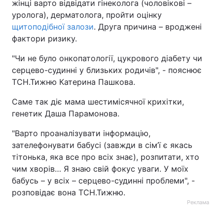
жінці варто відвідати гінеколога (чоловікові –
уролога), дерматолога, пройти оцінку
Тема оформлення
щитоподібної залози
. Друга причина – вроджені
фактори ризику.
"Чи не було онкопатології, цукрового діабету чи
серцево-судинні у близьких родичів", - пояснює
ТСН.Тижню Катерина Пашкова.
Саме так діє мама шестимісячної крихітки,
генетик Даша Парамонова.
"Варто проаналізувати інформацію,
зателефонувати бабусі (завжди в сім’ї є якась
тітонька, яка все про всіх знає), розпитати, хто
чим хворів… Я знаю свій фокус уваги. У моїх
бабусь – у всіх – серцево-судинні проблеми", -
розповідає вона ТСН.Тижню.
Реклама