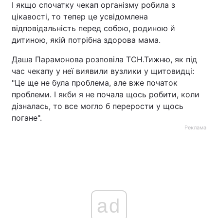
І якщо спочатку чекап організму робила з
цікавості, то тепер це усвідомлена
відповідальність перед собою, родиною й
дитиною, якій потрібна здорова мама.
Даша Парамонова розповіла ТСН.Тижню, як під
час чекапу у неї виявили вузлики у щитовидці:
"Це ще не була проблема, але вже початок
проблеми. І якби я не почала щось робити, коли
дізналась, то все могло б перерости у щось
погане".
Реклама
ad