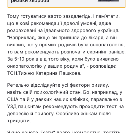
ризики хвороби
Тому готуватися варто заздалегідь. І пам’ятати,
що вікові рекомендації доволі умовні, адже
розраховані на ідеального здорового українця.
"Наприклад, якщо ви прийшли до лікаря, а він
виявив, що у прямих родичів була онкопатологія,
то вам рекомендують розпочати скринінг раніше.
За 5-10 років від того віку, коли було виявлено
онкопатологію у ваших родичів", - розповідає
ТСН.Тижню Катерина Пашкова.
Ретельно відслідкуйте усі фактори ризику. І
навіть свій психологічний стан. Бо, наприклад, у
США та й у деяких наших клініках, паралельно з
УЗД пацієнтам рекомендують проходити тест на
депресію й тривогу. Особливо жінкам після
тридцяти.
Якщо хочете "їхати" довго і комфортно, тестіть