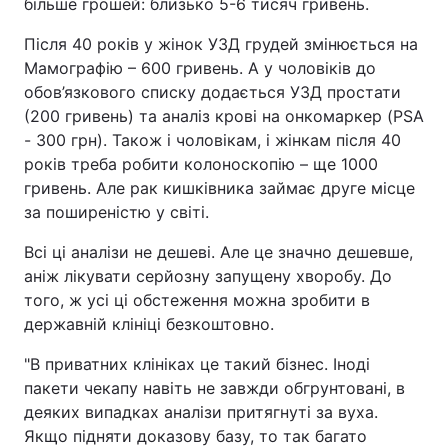
більше грошей: близько 5-6 тисяч гривень.
Після 40 років у жінок УЗД грудей змінюється на
Мамографію – 600 гривень. А у чоловіків до
обов’язкового списку додається УЗД простати
(200 гривень) та аналіз крові на онкомаркер (PSA
- 300 грн). Також і чоловікам, і жінкам після 40
років треба робити колоноскопію – ще 1000
гривень. Але рак кишківника займає друге місце
за поширеністю у світі.
Всі ці аналізи не дешеві. Але це значно дешевше,
аніж лікувати серйозну запущену хворобу. До
того, ж усі ці обстеження можна зробити в
державній клініці безкоштовно.
"В приватних клініках це такий бізнес. Іноді
пакети чекапу навіть не завжди обгрунтовані, в
деяких випадках аналізи притягнуті за вуха.
Якщо підняти доказову базу, то так багато