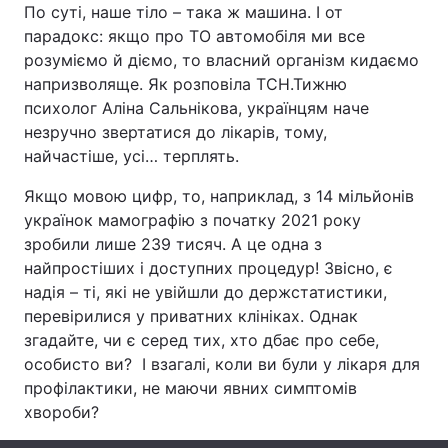
По суті, наше тіло – така ж машина. І от
парадокс: якщо про ТО автомобіля ми все
розуміємо й діємо, то власний організм кидаємо
напризволяще. Як розповіла ТСН.Тижню
Головна
Війна
психолог Аліна Сальнікова, українцям наче
Україна
Політика
незручно звертатися до лікарів, тому,
найчастіше, усі… терплять.
Економіка
Світ
Якщо мовою цифр, то, наприклад, з 14 мільйонів
Спорт
Наука
українок мамографію з початку 2021 року
зробили лише 239 тисяч. А це одна з
Техно і зв'язок
Лайт
найпростіших і доступних процедур! Звісно, є
надія – ті, які не увійшли до держстатистики,
Зброя
Інциденти
перевірилися у приватних клініках. Однак
згадайте, чи є серед тих, хто дбає про себе,
Здоров'я
Туризм
особисто ви? І взагалі, коли ви були у лікаря для
профілактики, не маючи явних симптомів
Цікавинки
Погода
хвороби?
Екологія
Регіони