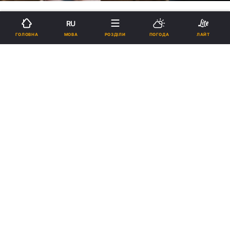
RU
МОВА
ГОЛОВНА
РОЗДІЛИ
ПОГОДА
ЛАЙТ
Підтримка найслабших: на що
Українці почали витрачати
"Вовину тисячу" та як її
отримати тим, хто ще не встиг
19:36, 19.12.2021
6 хв.
14039
Цифрове диво на Миколая. Ще кілька років
тому таке було неможливо уявити. Ніяких
стоянь до чиновників за довідкою, ніяких
проблем із відкриттям рахунків, ніяких черг
в банки за грошима. Ковідна тисяча
вимагає, аби ви трохи потрудили пальці,