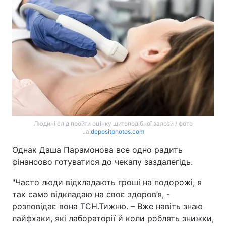
Людині слід пройти оцінку щитоподібної залози / фото
ua.
depositphotos.com
Однак Даша Парамонова все одно радить
фінансово готуватися до чекапу заздалегідь.
"Часто люди відкладають гроші на подорожі, я
так само відкладаю на своє здоров’я, -
розповідає вона ТСН.Тижню. – Вже навіть знаю
лайфхаки, які лабораторії й коли роблять знижки,