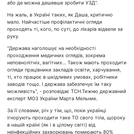
або де можна дешевше зробити УЗД".
На жаль, в Україні таких, як Даша, критично
мало. Найчастіше профілактичні огляди
проходять ті, кого, по суті, до лікарів відвели за
руку.
"Держава наголошує на необхідності
проходження медичних оглядів, зокрема
неповнолітніх, вагітних… Також мають проходити
огляди працівники закладів освіти, харчування,
ті, хто працює в шкідливих умовах, робітники
заводів тощо. І держава забезпечує їм таку
можливість", - розповідає ТСН.Тижню державний
експерт МОЗ України Марта Мельник.
За її словами, річ у тім, що, поки українці
ігнорують проходити таке ТО свого тіла, щороку
в нашій країні (як і в цілому світі) від
неінфекційних захворювань помирають 80%