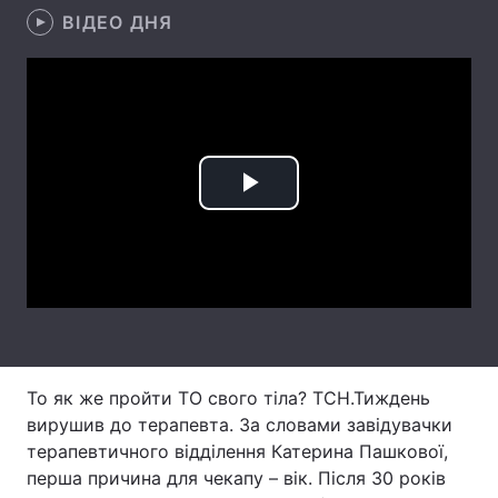
ВІДЕО ДНЯ
Лонгріди
Відео з Youtube
Статті
Інтерв'ю
Думки
Play
Архів
Вакансії
Video
Контакти
Послуги
То як же пройти ТО свого тіла? ТСН.Тиждень
вирушив до терапевта. За словами завідувачки
терапевтичного відділення Катерина Пашкової,
перша причина для чекапу – вік. Після 30 років