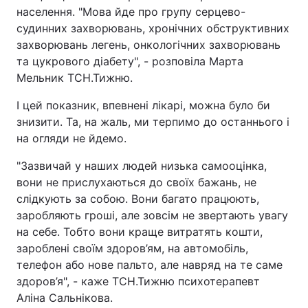
населення. "Мова йде про групу серцево-
судинних захворювань, хронічних обструктивних
захворювань легень, онкологічних захворювань
та цукрового діабету", - розповіла Марта
Мельник ТСН.Тижню.
І цей показник, впевнені лікарі, можна було би
знизити. Та, на жаль, ми терпимо до останнього і
на огляди не йдемо.
"Зазвичай у наших людей низька самооцінка,
вони не прислухаються до своїх бажань, не
слідкують за собою. Вони багато працюють,
заробляють гроші, але зовсім не звертають увагу
на себе. Тобто вони краще витратять кошти,
зароблені своїм здоров’ям, на автомобіль,
телефон або нове пальто, але навряд на те саме
здоров’я", - каже ТСН.Тижню психотерапевт
Аліна Сальнікова.