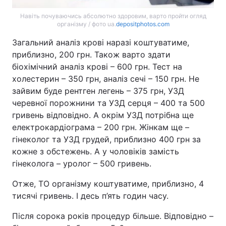
Навіть почуваючись абсолютно здоровим, варто пройти огляд
організму / фото ua.
depositphotos.com
Загальний аналіз крові наразі коштуватиме,
приблизно, 200 грн. Також варто здати
біохімічний аналіз крові – 600 грн. Тест на
холестерин – 350 грн, аналіз сечі – 150 грн. Не
зайвим буде рентген легень – 375 грн, УЗД
черевної порожнини та УЗД серця – 400 та 500
гривень відповідно. А окрім УЗД потрібна ще
електрокардіограма – 200 грн. Жінкам ще –
гінеколог та УЗД грудей, приблизно 400 грн за
кожне з обстежень. А у чоловіків замість
гінеколога – уролог – 500 гривень.
Отже, ТО організму коштуватиме, приблизно, 4
тисячі гривень. І десь п’ять годин часу.
Після сорока років процедур більше. Відповідно –