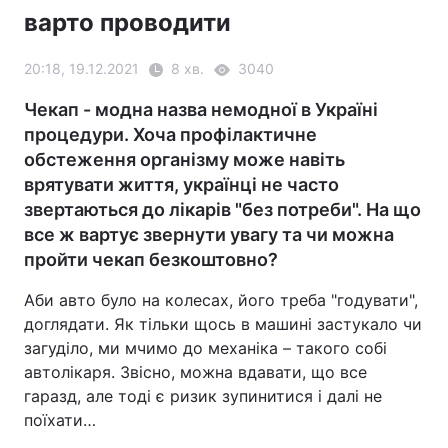
варто проводити
20:18, 19.12.2021
8 хв.
3040
Чекап - модна назва немодної в Україні
процедури. Хоча профілактичне
обстеження організму може навіть
врятувати життя, українці не часто
звертаються до лікарів "без потреби". На що
все ж вартує звернути увагу та чи можна
пройти чекап безкоштовно?
Аби авто було на колесах, його треба "годувати",
доглядати. Як тільки щось в машині застукало чи
загуділо, ми мчимо до механіка – такого собі
автолікаря. Звісно, можна вдавати, що все
гаразд, але тоді є ризик зупинитися і далі не
поїхати…