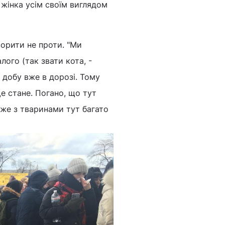
і жінка усім своїм виглядом
ворити не проти. "Ми
лого (так звати кота, -
ж добу вже в дорозі. Тому
е стане. Погано, що тут
дже з тваринами тут багато