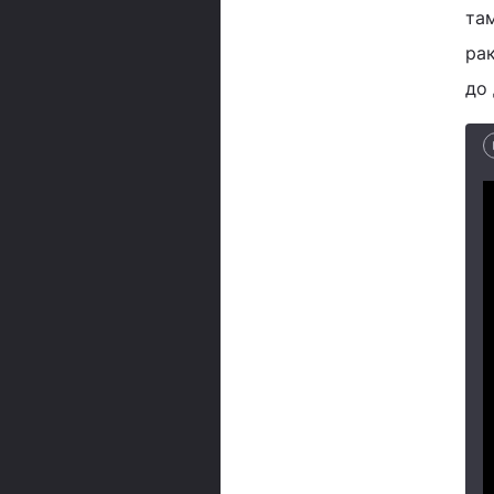
там
рак
до 