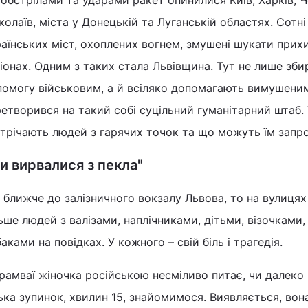
обстрілами та ударами ракет опинилися Київ, Харків, Ч
олаїв, міста у Донецькій та Луганській областях. Сотні
аїнських міст, охоплених вогнем, змушені шукати прихи
іонах. Одним з таких стала Львівщина. Тут не лише зб
помогу військовим, а й всіляко допомагають вимушени
етворився на такий собі суцільний гуманітарний штаб. 
трічають людей з гарячих точок та що можуть їм запро
и вирвалися з пекла"
 ближче до залізничного вокзалу Львова, то на вулиця
ьше людей з валізами, наплічниками, дітьми, візочками
аками на повідках. У кожного – свій біль і трагедія.
рамваї жіночка російською несміливо питає, чи далеко 
ька зупинок, хвилин 15, знайомимося. Виявляється, вона