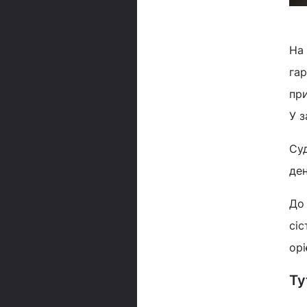
На 
гар
при
У з
Суд
де
До 
сіс
орі
Ту