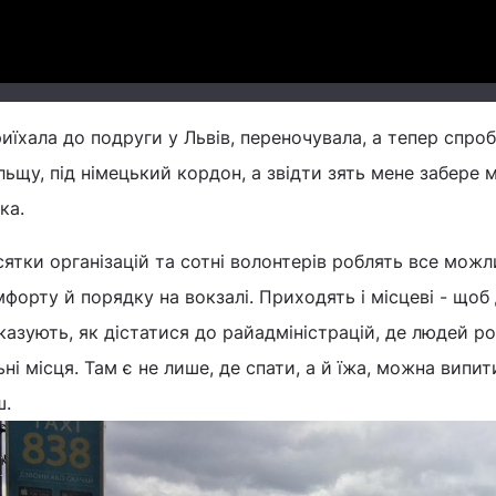
иїхала до подруги у Львів, переночувала, а тепер спро
ьщу, під німецький кордон, а звідти зять мене забере 
ка.
ятки організацій та сотні волонтерів роблять все можл
форту й порядку на вокзалі. Приходять і місцеві - щоб
казують, як дістатися до райадміністрацій, де людей ро
ьні місця. Там є не лише, де спати, а й їжа, можна випи
ш.