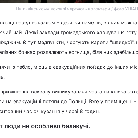
На львівському вокзалі чергують волонтери / фото УНІА
площі перед вокзалом – десятки наметів, в яких можна 
ячий чай. Деякі заклади громадського харчування готую
їжджим. Є тут медпункти, чергують карети "швидкої", 
алізних бочках розпалюють вогнища, біля них здебільшо
ячи із табло, місць в евакуаційних поїздах до інших мі
нь.
приміщення вокзалу вишикувалася черга на кілька соте
ти на евакуаційні потяги до Польщі. Вже у приміщенні -
єнтовний час очікування у черзі 8 годин.
т люди не особливо балакучі.