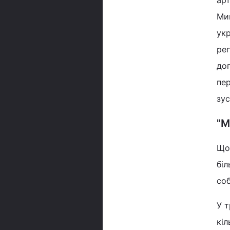
арт
Мик
укр
рег
до
пер
зус
"М
Що
біл
соб
У т
кіл