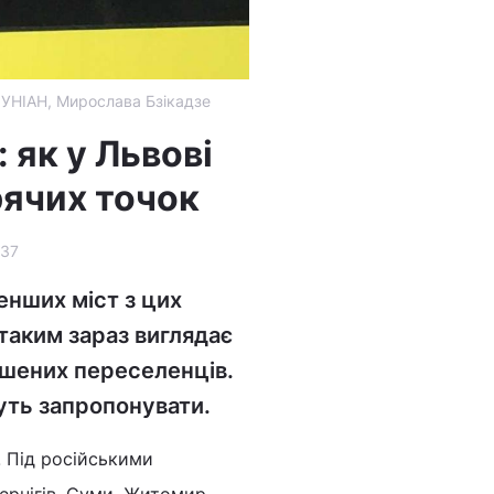
о УНІАН, Мирослава Бзікадзе
 як у Львові
рячих точок
537
енших міст з цих
 таким зараз виглядає
мушених переселенців.
жуть запропонувати.
. Під російськими