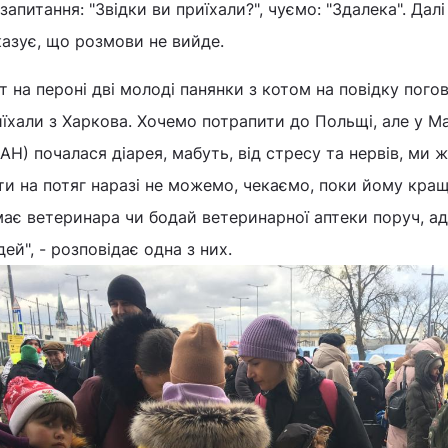
запитання: "Звідки ви приїхали?", чуємо: "Здалека". Дал
казує, що розмови не вийде.
т на пероні дві молоді панянки з котом на повідку пого
їхали з Харкова. Хочемо потрапити до Польщі, але у Ма
АН) почалася діарея, мабуть, від стресу та нервів, ми 
ти на потяг наразі не можемо, чекаємо, поки йому кращ
ає ветеринара чи бодай ветеринарної аптеки поруч, а
ей", - розповідає одна з них.