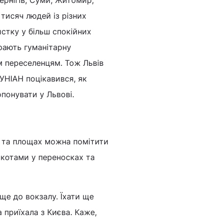
ернігів, Суми, Житомир,
 тисяч людей із різних
стку у більш спокійних
ирають гуманітарну
м переселенцям. Тож Львів
УНІАН поцікавився, як
понувати у Львові.
х та площах можна помітити
, котами у переносках та
ще до вокзалу. Їхати ще
 приїхала з Києва. Каже,