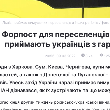
Львів приймає вимушених переселенців з інших регіонів / фот
Форпост для переселенців:
приймають українців з га
20:56, 09.03.2022
8 хв.
12
ди з Харкова, Сум, Києва, Чернігова, купи м
ластей, а також з Донецької та Луганської –
вів. Увесь захід України наразі приймає ви
ІАН дізнавався, як їх зустрічають та що мо
ігає кінця другий тиждень російсько-української війни