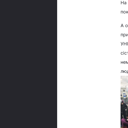
На 
по
А о
при
УНІ
сіс
нем
люд