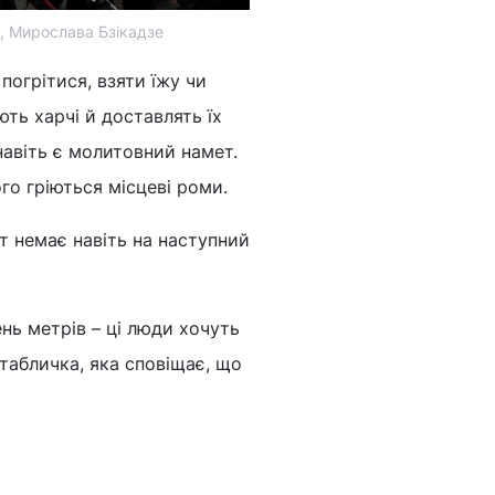
Н, Мирослава Бзікадзе
погрітися, взяти їжу чи
ть харчі й доставлять їх
навіть є молитовний намет.
го гріються місцеві роми.
ст немає навіть на наступний
нь метрів – ці люди хочуть
 табличка, яка сповіщає, що