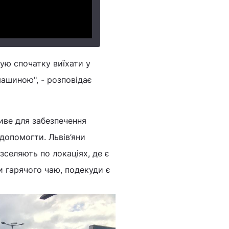
бую спочатку виїхати у
машиною", - розповідає
иве для забезпечення
 допомогти. Львів’яни
зселяють по локаціях, де є
ти гарячого чаю, подекуди є