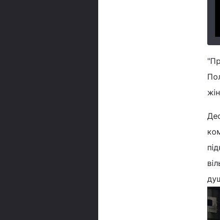
"Пр
Пол
жін
Дес
ком
під
віл
ду