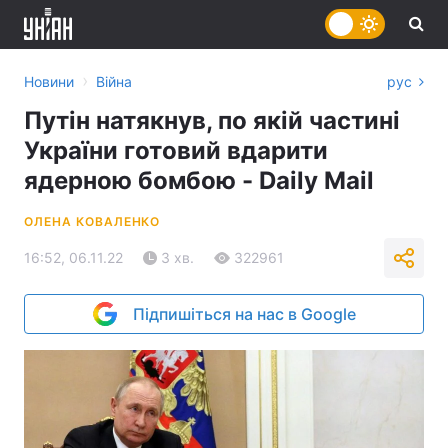
›
Новини
Війна
рус
Путін натякнув, по якій частині
України готовий вдарити
ядерною бомбою - Daily Mail
ОЛЕНА КОВАЛЕНКО
16:52, 06.11.22
3 хв.
322961
Підпишіться на нас в Google