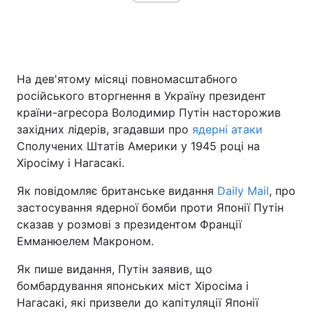
Головна
Війна
На дев'ятому місяці повномасштабного
Україна
Політика
російського вторгнення в Україну президент
країни-агресора Володимир Путін насторожив
Економіка
Світ
західних лідерів, згадавши про
ядерні атаки
Сполучених Штатів Америки у 1945 році на
Спорт
Наука
Хіросіму і Нагасакі.
Техно і зв'язок
Лайт
Як повідомляє британське видання
Daily Mail
, про
застосування ядерної бомби проти Японії Путін
Зброя
Інциденти
сказав у розмові з президентом Франції
Емманюелем Макроном.
Здоров'я
Туризм
Як пише видання, Путін заявив, що
Цікавинки
Погода
бомбардування японських міст Хіросіма і
Нагасакі, які призвели до капітуляції Японії
Екологія
Регіони