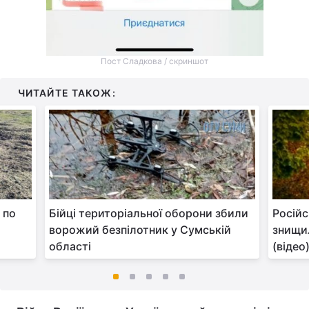
Пост Сладкова / скриншот
ЧИТАЙТЕ ТАКОЖ:
 по
Бійці територіальної оборони збили
Російс
ворожий безпілотник у Сумській
знищил
області
(відео