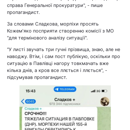
справа Генеральної прокуратури", - пише
пропагандист.
За словами Сладкова, морпіхи просять
Кожем'яко посприяти створенню комісії з МО
"для термінового аналізу ситуації".
"У листі звучать три гучні прізвища, знаю, але не
наводжу. Втім, і сам пост публікую, оскільки про
ситуацію в Павлівці нагору товкмачать вже
кілька днів, а кров все ллється і ллється", -
підсумував пропагандист.