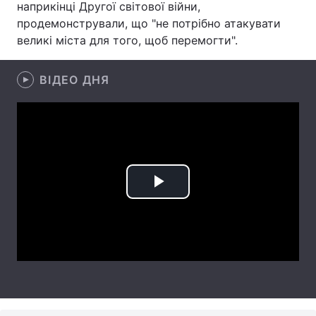
наприкінці Другої світової війни,
продемонстрували, що "не потрібно атакувати
Лонгріди
великі міста для того, щоб перемогти".
Відео з Youtube
Статті
ВІДЕО ДНЯ
Інтерв'ю
Думки
Архів
Вакансії
Контакти
Послуги
Play
Video