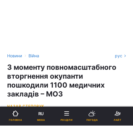
›
Новини
Війна
рус
З моменту повномасштабного
вторгнення окупанти
пошкодили 1100 медичних
закладів – МОЗ
НАЗАР СТЕПОРУК
RU
16:12, 06.11.22
2 хв.
10770
МОВА
ГОЛОВНА
РОЗДІЛИ
ПОГОДА
ЛАЙТ