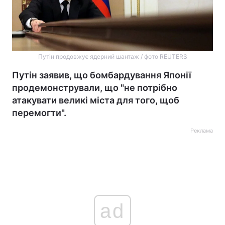
Путін продовжує ядерний шантаж / фото REUTERS
Путін заявив, що бомбардування Японії
продемонстрували, що "не потрібно
атакувати великі міста для того, щоб
перемогти".
Реклама
ad