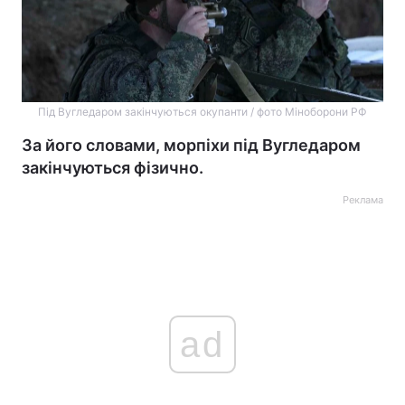
Під Вугледаром закінчуються окупанти / фото Міноборони РФ
За його словами, морпіхи під Вугледаром
закінчуються фізично.
Реклама
ad