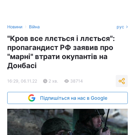
›
Новини
Війна
рус
"Кров все ллється і ллється":
пропагандист РФ заявив про
"марні" втрати окупантів на
Донбасі
16:29, 06.11.22
2 хв.
38714
Підпишіться на нас в Google