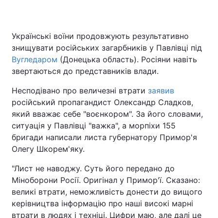
Українські воїни продовжують результативно
знищувати російських загарбників у Павлівці під
Вугледаром
(Донецька область). Росіяни навіть
звертаються до представників влади.
Несподівано про величезні втрати
заявив
російський пропагандист Олександр Сладков,
який вважає себе "воєнкором". За його словами,
ситуація у Павлівці "важка", а морпіхи 155
бригади написали листа губернатору Примор'я
Олегу Шкорем'яку.
"Лист не наводжу. Суть його передано до
Міноборони Росії. Оригінал у Примор'ї. Сказано:
великі втрати, неможливість донести до вищого
керівництва інформацію про наші високі марні
втрати в людях і техніці. Цифри маю, але далі це