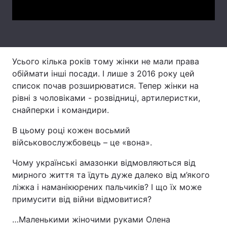
Лонгріди
Відео з Youtube
Статті
Усього кілька років тому жінки не мали права
Інтерв'ю
Думки
обіймати інші посади. І лише з 2016 року цей
список почав розширюватися. Тепер жінки на
Архів
Вакансії
рівні з чоловіками - розвідниці, артилеристки,
снайперки і командири.
Контакти
В цьому році кожен восьмий
Послуги
військовослужбовець – це «вона».
Чому українські амазонки відмовляються від
мирного життя та їдуть дуже далеко від м’якого
ліжка і наманікюрених пальчиків? І що їх може
примусити від війни відмовитися?
…Маленькими жіночими руками Олена