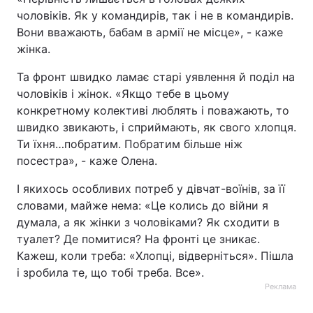
чоловіків. Як у командирів, так і не в командирів.
Вони вважають, бабам в армії не місце», - каже
жінка.
Та фронт швидко ламає старі уявлення й поділ на
чоловіків і жінок. «Якщо тебе в цьому
конкретному колективі люблять і поважають, то
швидко звикають, і сприймають, як свого хлопця.
Ти їхня…побратим. Побратим більше ніж
посестра», - каже Олена.
І якихось особливих потреб у дівчат-воїнів, за її
словами, майже нема: «Це колись до війни я
думала, а як жінки з чоловіками? Як сходити в
туалет? Де помитися? На фронті це зникає.
Кажеш, коли треба: «Хлопці, відверніться». Пішла
і зробила те, що тобі треба. Все».
Реклама