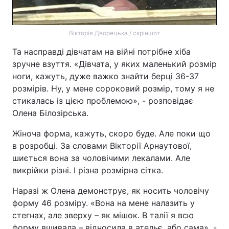
Вікторія Дворецька / скріншот
Та насправді дівчатам на війні потрібне хіба
зручне взуття. «Дівчата, у яких маленький розмір
ноги, кажуть, дуже важко знайти берці 36-37
розмірів. Ну, у мене сороковий розмір, тому я не
стикалась із цією проблемою», - розповідає
Олена Білозірська.
Жіноча форма, кажуть, скоро буде. Але поки що
в розробці. За словами Вікторії Арнаутової,
шиється вона за чоловічими лекалами. Але
викрійки різні. І різна розмірна сітка.
Наразі ж Олена демонструє, як носить чоловічу
форму 46 розміру. «Вона на мене налазить у
стегнах, але зверху – як мішок. В талії я всю
форму вшивала – відносила в ательє, або сама», -