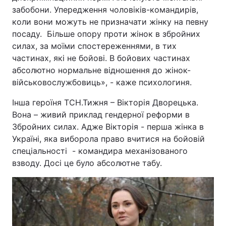
забобони. Упередження чоловіків-командирів,
коли вони можуть не призначати жінку на певну
посаду. Більше опору проти жінок в збройних
силах, за моїми спостереженнями, в тих
частинах, які не бойові. В бойових частинах
абсолютно нормальне відношення до жінок-
військовослужбовиць», - каже психологиня.
Інша героїня ТСН.Тижня – Вікторія Дворецька.
Вона – живий приклад гендерної реформи в
Збройних силах. Адже Вікторія - перша жінка в
Україні, яка виборола право вчитися на бойовій
спеціальності - командира механізованого
взводу. Досі це було абсолютне табу.