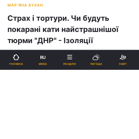
Страх і тортури. Чи будуть
покарані кати найстрашнішої
тюрми "ДНР" - Ізоляції
20:41, 18.10.2020
16 хв.
29796
RU
МОВА
ГОЛОВНА
РОЗДІЛИ
ПОГОДА
ЛАЙТ
Відраза, тортури, смерть… Краще вмерти,
ніж терпіти знущання… Так описують своє
перебування в Ізоляції – місці, яке до війни
на Донбасі було осередком мистецтва,
культури та креативу, а потім
перетворилося на страшну таємну катівню,
– п’ятеро її колишніх в’язнів. Всі вони
розраховують на справедливе покарання
для своїх кривдників. Однак чи будуть
покарані кати Ізоляції?