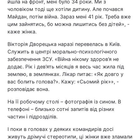
йшла на фронт, мені було 34 роки. Ми з
чоловіком тоді ще хотіли дитину. Але почався
Майдан, потім війна. Зараз мені 41 рік. Треба вже
цим зайнятись, бо можна лишитись без дітей», -
каже жінка.
Вікторія Дворецька наразі перевелась в Київ.
Служить в центрі морально-психологічного
забезпечення ЗСУ. «Війна нікому здоров’я не
додає. Рік і дев’ять місяців я весь час жила під
землею, в землянках. Лікар питає: «Як довго у
вас болить голова?». Кажу: «Сьомий рік»», -
розповідає вона.
На її робочому столі – фотографія із сином. В
телефоні – близько сотні запитів від різних
частин і підрозділів.
І поки в головах у деяких командирів досі
живуть дрімучі стереотипи, ці жінки вже зламали