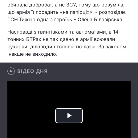
обирала добробат, а не ЗСУ, тому що розуміла,
що армія її посадить «на папірці»», - розповідає
ТСН.Тижню одна з героїнь – Олена Білозірська.
Головна
Війна
Насправді з гвинтівками та автоматами, в 14-
тонних БТРах не так давно в армії воювали
Україна
Політика
кухарки, діловоди і головні по лазні. За законом
інакше не виходило.
Економіка
Світ
Спорт
Наука
ВІДЕО ДНЯ
Техно і зв'язок
Лайт
Зброя
Інциденти
Здоров'я
Туризм
Play
Цікавинки
Погода
Video
Екологія
Регіони