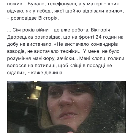
пожив… Бувало, телефонуєш, а у матері – крик
відчаю, як у лебеді, якої щойно відрізали крило»,
- розповідає Вікторія.
… Сім років війни - це вже робота. Вікторія
Дворецька розповідає, що на фронті 24 годин на
добу не вистачало. «Не вистачало командирів
взводів, не вистачало техніки… У мене не було
розуміння манікюру, зачіски... Мені хлопці голили
волосся на потилиці, щоб кліщі в посадці не
сідали», - каже дівчина.