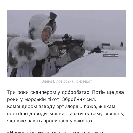
Олена Білозірська / скріншот
Три роки снайпером у добробатах. Потім ще два
роки у морській піхоті Збройних сил.
Командиром взводу артилерії… Каже, жінкам
постійно доводиться вигризати ту саму рівність,
яка вже навіть прописана у законах.
«Нерівність лишається в головах деяких