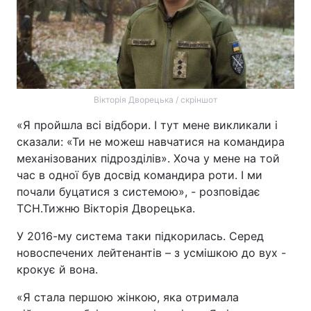
Вікторія Дворецька / скріншот
«Я пройшла всі відбори. І тут мене викликали і
сказали: «Ти не можеш навчатися на командира
механізованих підрозділів». Хоча у мене на той
час в одної був досвід командира роти. І ми
почали буцатися з системою», - розповідає
ТСН.Тижню Вікторія Дворецька.
У 2016-му система таки підкорилась. Серед
новоспечених лейтенантів – з усмішкою до вух -
крокує й вона.
«Я стала першою жінкою, яка отримала