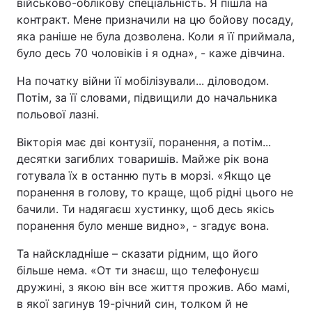
військово-облікову спеціальність. Я пішла на
контракт. Мене призначили на цю бойову посаду,
яка раніше не була дозволена. Коли я її приймала,
було десь 70 чоловіків і я одна», - каже дівчина.
На початку війни її мобілізували... діловодом.
Потім, за її словами, підвищили до начальника
польової лазні.
Вікторія має дві контузії, поранення, а потім...
десятки загиблих товаришів. Майже рік вона
готувала їх в останню путь в морзі. «Якщо це
поранення в голову, то краще, щоб рідні цього не
бачили. Ти надягаєш хустинку, щоб десь якісь
поранення було менше видно», - згадує вона.
Та найскладніше – сказати рідним, що його
більше нема. «От ти знаєш, що телефонуєш
дружині, з якою він все життя прожив. Або мамі,
в якої загинув 19-річний син, толком й не