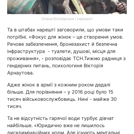
Олена Білозірська / скріншот
Та в штабах нарешті заговорили, що умови таки
потрібні. «Фокус для жінок – це створення умов.
Речове забезпечення, бронезахист й безпечна
інфраструктура - туалети, душові, місця для
проживання», - розповідає ТСН.Тижню радниця з
гендерних питань, психологиня Вікторія
Арнаутова.
Адже жінок в армії з кожним роком дедалі
більше. Для порівняння – у 2016 році було 15
тисяч військовослужбовиць. Нині - майже 30
тисяч.
Та не відсутність гарячої води турбує дівчат
найбільше. «Юридично вже не лишилось
дискримінаційних норм. Але існують ментальні