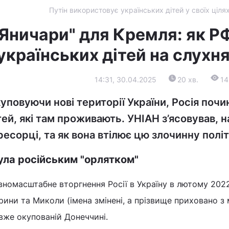
Путін використовує українських дітей у своїх ціля
"Яничари" для Кремля: як 
українських дітей на слухн
14:31, 30.04.2025
20 хв.
14
уповуючи нові території України, Росія почи
тей, які там проживають. УНІАН з’ясовував, н
ресорці, та як вона втілює цю злочинну політ
ула російським "орлятком"
вномасштабне вторгнення Росії в Україну в лютому 20
ини та Миколи (імена змінені, а прізвище приховано з 
вже окупованій Донеччині.