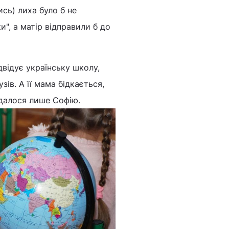
ись) лиха було б не
и", а матір відправили б до
ідвідує українську школу,
ів. А її мама бідкається,
вдалося лише Софію.