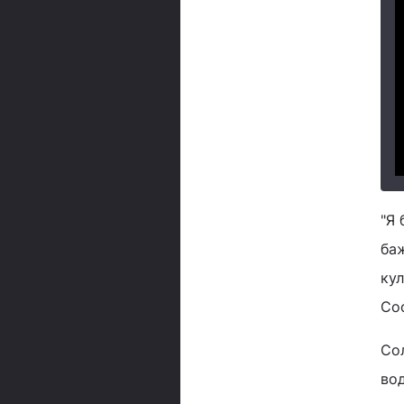
"Я 
баж
кул
Соф
Сол
вод