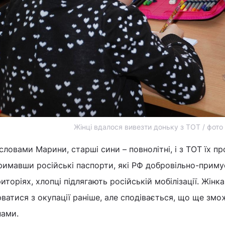
Жінці вдалося вивезти доньку з ТОТ / фото
словами Марини, старші сини – повнолітні, і з ТОТ їх п
римавши російські паспорти, які РФ добровільно-приму
иторіях, хлопці підлягають російській мобілізації. Жінк
ватися з окупації раніше, але сподівається, що ще змо
нами.