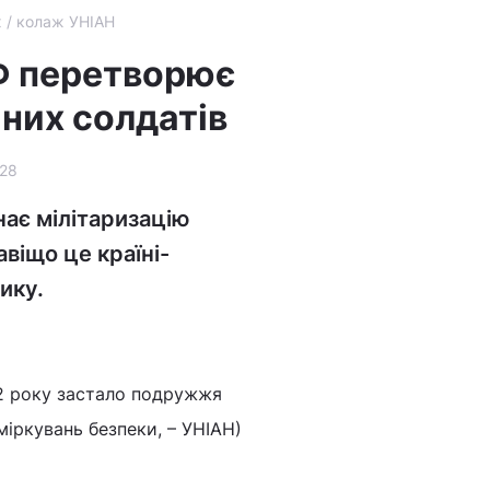
х / колаж УНІАН
РФ перетворює
яних солдатів
28
нає мілітаризацію
авіщо це країні-
ику.
22 року застало подружжя
міркувань безпеки, – УНІАН)