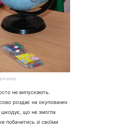
 pixabay
росто не випускають.
сово роздає на окупованих
а шкодує, що не змогла
же побачитись зі своїми