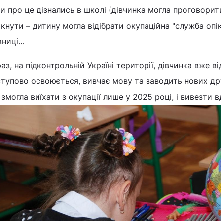
и про це дізнались в школі (дівчинка могла проговорит
кнути – дитину могла відібрати окупаційна "служба опік
зниці…
аз, на підконтрольній Україні території, дівчинка вже в
тупово освоюється, вивчає мову та заводить нових друз
змогла виїхати з окупації лише у 2025 році, і вивезти 