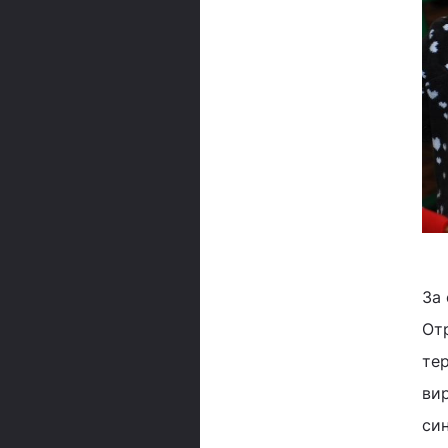
За 
От
тер
вир
си