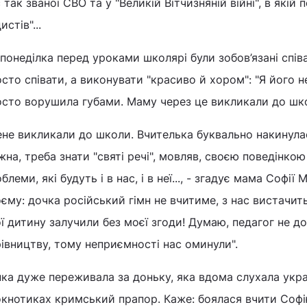
 так званої СВО та у "Великій Вітчизняній війні", в якій 
истів"...
онеділка перед уроками школярі були зобов’язані співа
сто співати, а виконувати "красиво й хором": "Я його не
сто ворушила губами. Маму через це викликали до школ
не викликали до школи. Вчителька буквально накинулас
на, треба знати "святі речі", мовляв, своєю поведінко
блеми, які будуть і в нас, і в неї..., - згадує мама Софії
єму: дочка російський гімн не вчитиме, з нас вистачить
ї дитину залучили без моєї згоди! Думаю, педагог не д
івництву, тому неприємності нас оминули".
ка дуже переживала за доньку, яка вдома слухала украї
кнотиках кримський прапор. Каже: боялася вчити Софі