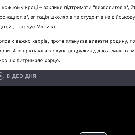
 кожному кроці – заклики підтримати "визволителів", й
ронацистів", агітація школярів та студентів на військ
дітей", - згадує Марина.
чоловік важко хворів, проте планував вивезти родину, 
опи. Але врятувати з окупації дружину, двох синів та 
ер, не витримало серце.
ВІДЕО ДНЯ