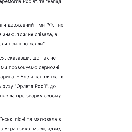
перемогла Росія", та "напад
ти державний гімн РФ. І не
 знаю, тож не співала, а
и і сильно лаяли".
я, сказавши, що так не
ю ми провокуємо серйозні
 Марина. - Але я наполягла на
 руху "Орлята Росії", до
оповіла про сварку своєму
нські пісні та малювала в
ю української мови, адже,