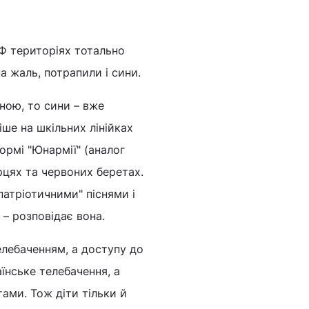
Ф територіях тотально
а жаль, потрапили і сини.
ною, то сини – вже
ше на шкільних лінійках
формі "Юнармії" (аналог
ерцях та червоних беретах.
патріотичними" піснями і
 – розповідає вона.
елебаченням, а доступу до
їнське телебачення, а
ами. Тож діти тільки й