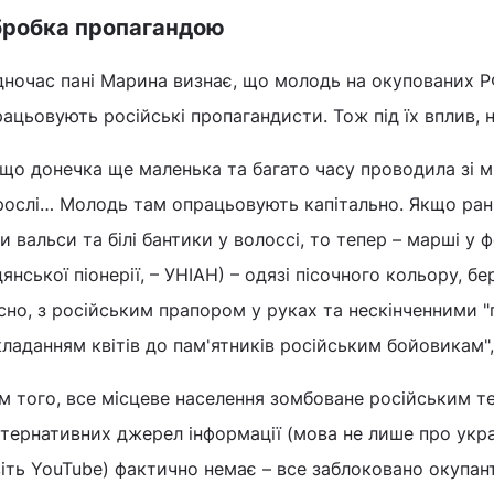
робка пропагандою
дночас пані Марина визнає, що молодь на окупованих Р
ацьовують російські пропагандисти. Тож під їх вплив, н
що донечка ще маленька та багато часу проводила зі м
ослі… Молодь там опрацьовують капітально. Якщо рані
и вальси та білі бантики у волоссі, то тепер – марші у 
янської піонерії, – УНІАН) – одязі пісочного кольору, б
сно, з російським прапором у руках та нескінченними "
ладанням квітів до пам'ятників російським бойовикам",
м того, все місцеве населення зомбоване російським т
тернативних джерел інформації (мова не лише про укра
іть YouTube) фактично немає – все заблоковано окупант