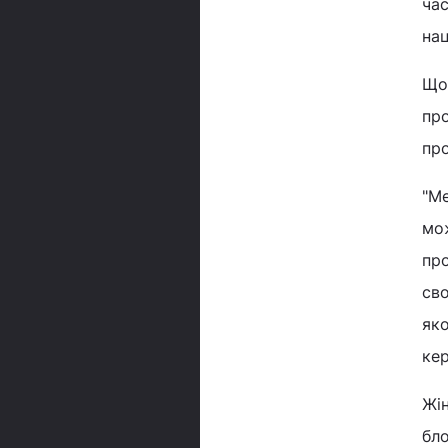
час
нац
Щоп
про
про
"Ме
мож
про
сво
яко
кер
Жін
бло