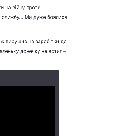
ти на війну проти
ову службу… Ми дуже боялися
тож вирушив на заробітки до
маленьку донечку не встиг –