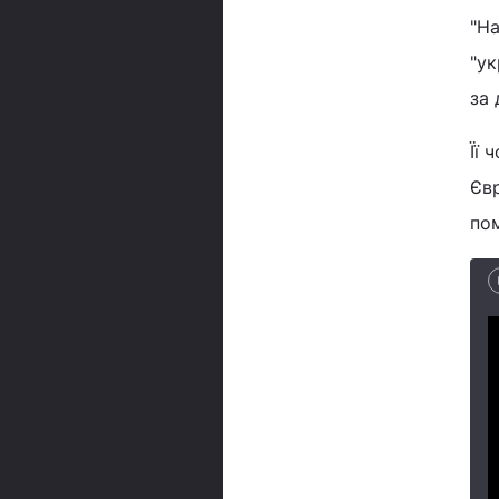
"На
"ук
за 
Її 
Євр
пом