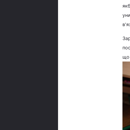
якб
уни
в'я
Зар
пос
що 