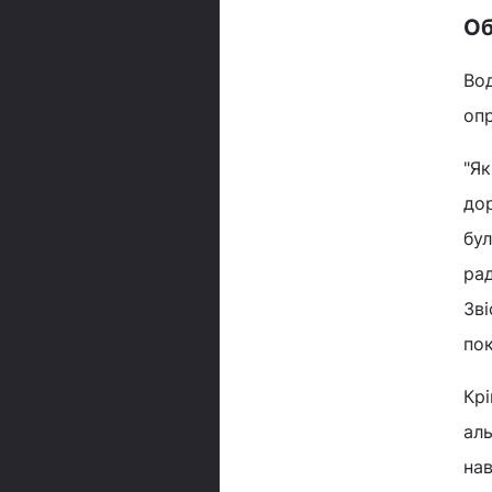
Об
Во
опр
"Як
дор
бул
рад
Зві
пок
Крі
аль
нав