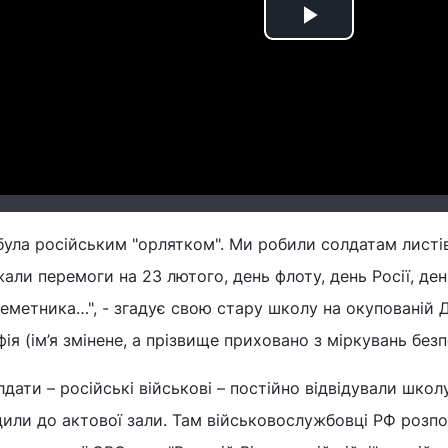
Play
Video
була російським "орлятком". Ми робили солдатам листів
али перемоги на 23 лютого, день флоту, день Росії, ден
еметника…", - згадує свою стару школу на окупованій 
ія (ім’я змінене, а прізвище приховано з міркувань безп
дати – російські військові – постійно відвідували школу
или до актової зали. Там військовослужбовці РФ розпо