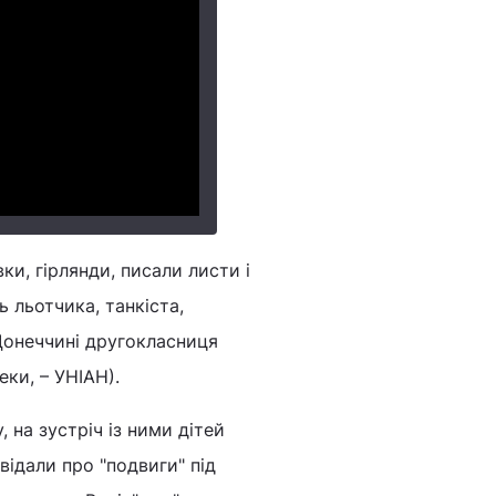
ки, гірлянди, писали листи і
ь льотчика, танкіста,
Донеччині другокласниця
еки, – УНІАН).
, на зустріч із ними дітей
відали про "подвиги" під