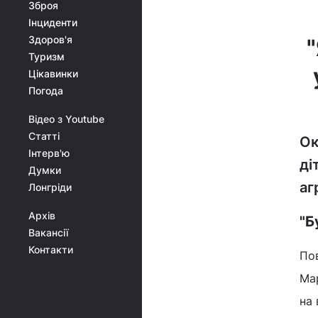
Зброя
Інциденти
Здоров'я
Туризм
Цікавинки
Погода
Відео з Youtube
Статті
Ок
Інтерв'ю
ді
Думки
аг
Лонгріди
Архів
"Б
Вакансії
Контакти
По
Мар
на 