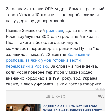
За словами голови ОПУ Андрія Єрмака, ракетний
терор України 10 жовтня — це спроба схилити
нашу державу до переговорів.
Пізніше Зеленський
розповів
, що за вісім днів
Росія зруйнувала 30% електростанцій в країні.
Після такого військового злочину для
можливості переговорів з режимом Путіна "не
залишилося місця". 22 жовтня
Зеленський
розповів, за яких умов готовий вести
перемовини з Росією
. За словами президента,
коли Росія поверне території у міжнародно
визнаних кордонах від 1991 року, тоді Україна
скаже, в якому форматі і з ким готова говорити.
Реклама