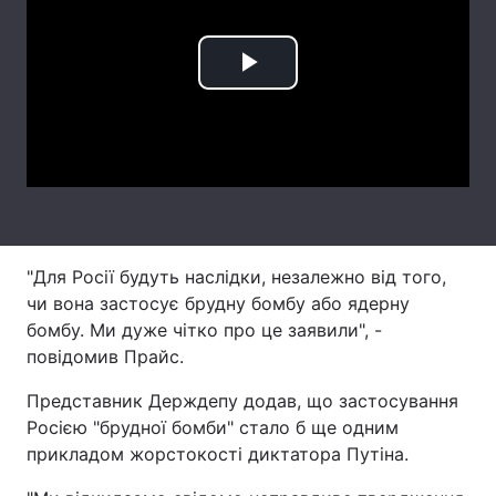
Лонгріди
Play
Відео з Youtube
Статті
Video
Інтерв'ю
Думки
Архів
Вакансії
Контакти
"Для Росії будуть наслідки, незалежно від того,
Послуги
чи вона застосує брудну бомбу або ядерну
бомбу. Ми дуже чітко про це заявили", -
повідомив Прайс.
Представник Держдепу додав, що застосування
Росією "брудної бомби" стало б ще одним
прикладом жорстокості диктатора Путіна.