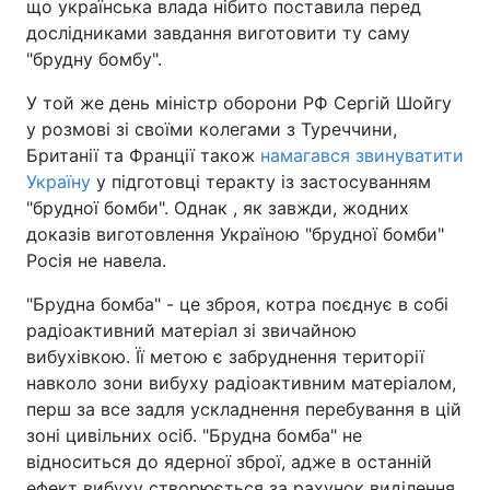
що українська влада нібито поставила перед
дослідниками завдання виготовити ту саму
"брудну бомбу".
У той же день міністр оборони РФ Сергій Шойгу
у розмові зі своїми колегами з Туреччини,
Британії та Франції також
намагався звинуватити
Україну
у підготовці теракту із застосуванням
"брудної бомби". Однак , як завжди, жодних
доказів виготовлення Україною "брудної бомби"
Росія не навела.
"Брудна бомба" - це зброя, котра поєднує в собі
радіоактивний матеріал зі звичайною
вибухівкою. Її метою є забруднення території
навколо зони вибуху радіоактивним матеріалом,
перш за все задля ускладнення перебування в цій
зоні цивільних осіб. "Брудна бомба" не
відноситься до ядерної зброї, адже в останній
ефект вибуху створюється за рахунок виділення