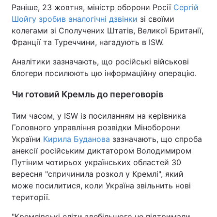
Раніше, 23 жовтня, міністр оборони Росії
Сергій
Шойгу зробив аналогічні дзвінки
зі своїми
колегами зі Сполучених Штатів, Великої Британії,
Франції та Туреччини, нагадують в ISW.
Аналітики зазначають, що російські військові
блогери посилюють цю інформаційну операцію.
Чи готовий Кремль до переговорів
Тим часом, у ISW із посиланням на керівника
Головного управління розвідки Міноборони
України
Кирила Буданова
зазначають, що спроба
анексії російським диктатором Володимиром
Путіним чотирьох українських областей 30
вересня "спричинила розкол у Кремлі", який
може посилитися, коли Україна звільнить нові
території.
"Кремлівські еліти здебільшого не підтримали