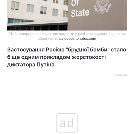
США попередили росіян про наслідки у разі застосування ядернох
зброї / фото
ua.depositphotos.com
Застосування Росією "брудної бомби" стало
б ще одним прикладом жорстокості
диктатора Путіна.
Реклама
ad