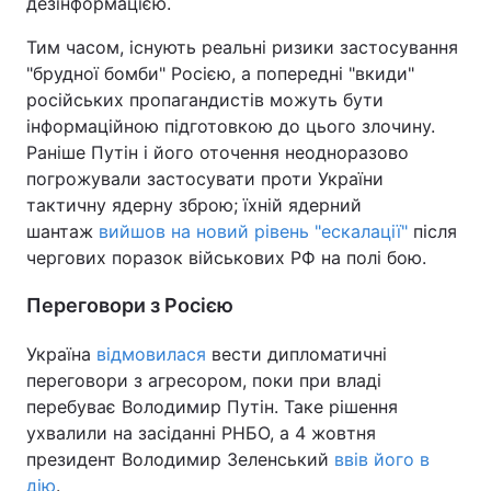
дезінформацією.
Тим часом, існують реальні ризики застосування
"брудної бомби" Росією, а попередні "вкиди"
російських пропагандистів можуть бути
інформаційною підготовкою до цього злочину.
Раніше Путін і його оточення неодноразово
погрожували застосувати проти України
тактичну ядерну зброю; їхній ядерний
шантаж
вийшов на новий рівень "ескалації"
після
чергових поразок військових РФ на полі бою.
Переговори з Росією
Україна
відмовилася
вести дипломатичні
переговори з агресором, поки при владі
перебуває Володимир Путін. Таке рішення
ухвалили на засіданні РНБО, а 4 жовтня
президент Володимир Зеленський
ввів його в
дію
.