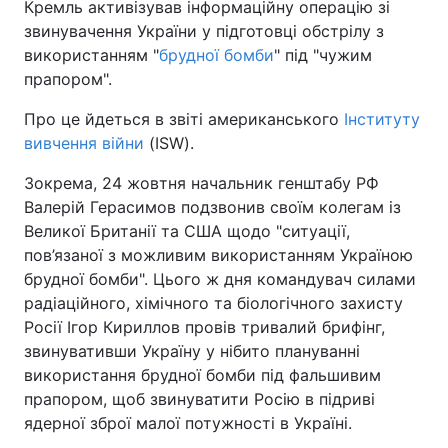
Кремль активізував інформаційну операцію зі
звинувачення України у підготовці обстрілу з
використанням "
брудної бомби
" під "чужим
прапором".
Про це йдеться в звіті американського
Інституту
вивчення війни
(ISW).
Зокрема, 24 жовтня начальник генштабу РФ
Валерій Герасимов подзвонив своїм колегам із
Великої Британії та США щодо "ситуації,
пов’язаної з можливим використанням Україною
брудної бомби". Цього ж дня командувач силами
радіаційного, хімічного та біологічного захисту
Росії Ігор Кириллов провів тривалий брифінг,
звинувативши Україну у нібито плануванні
використання брудної бомби під фальшивим
прапором, щоб звинуватити Росію в підриві
ядерної зброї малої потужності в Україні.