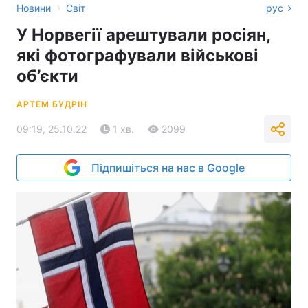
›
Новини
Світ
рус
У Норвегії арештували росіян,
які фотографували військові
об’єкти
АРТЕМ БУДРІН
09:19, 25.10.22
1 хв.
2099
Підпишіться на нас в Google