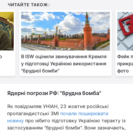
ЧИТАЙТЕ ТАКОЖ:
о
В ISW оцінили звинувачення Кремля
Фейк п
у підготовці Україною використання
прикр
"брудної бомби"
фото
Ядерні погрози РФ: "брудна бомба"
Як повідомляв УНІАН, 23 жовтня російські
пропагандистські ЗМІ
почали поширювати
новину
про нібито підготовку Україною теракту із
застосуванням "брудної бомби". Вони зазначають,