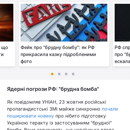
, що
Фейк про "брудну бомбу": як РФ
РФ сп
ти
прикрасила казку підробленими
про "б
фото
ескала
Ядерні погрози РФ: "брудна бомба"
Як повідомляв УНІАН, 23 жовтня російські
пропагандистські ЗМІ майже синхронно
почали
поширювати новину
про нібито підготовку
Україною теракту із застосуванням "брудної"
бомби. Вони зазначають, що українська влада