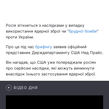
Головна
Війна
Росія зіткнеться з наслідками у випадку
використання ядерної зброї чи "
брудної бомби
"
Україна
Політика
проти України.
Економіка
Світ
Про це під час
брифінгу
заявив офіційний
представник Держдепартаменту США Нед Прайс.
Спорт
Наука
Він нагадав, що США уже попереджали росіян
Техно і зв'язок
Лайт
про серйозні наслідки, які можуть виникнути
внаслідок їхнього застосування ядерної зброї.
Зброя
Інциденти
Здоров'я
Туризм
ВІДЕО ДНЯ
Цікавинки
Погода
Екологія
Регіони