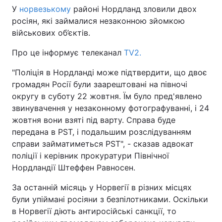
У
норвезькому
районі Нордланд зловили двох
росіян, які займалися незаконною зйомкою
військових об’єктів.
Про це інформує телеканал
TV2.
"Поліція в Нордланді може підтвердити, що двоє
громадян Росії були заарештовані на півночі
округу в суботу 22 жовтня. Їм було пред'явлено
звинувачення у незаконному фотографуванні, і 24
жовтня вони взяті під варту. Справа буде
передана в PST, і подальшим розслідуванням
справи займатиметься PST", - сказав адвокат
поліції і керівник прокуратури Північної
Нордландії Штеффен Равносен.
За останній місяць у Норвегії в різних місцях
були упіймані росіяни з безпілотниками. Оскільки
в Норвегії діють антиросійські санкції, то