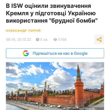
В ISW оцінили звинувачення
Кремля у підготовці Україною
використання "брудної бомби"
ОЛЕКСАНДР ТОПЧІЙ
08:16, 25.10.22
5 хв.
5168
Підпишіться на нас в Google