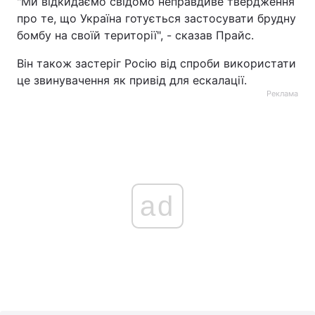
"Ми відкидаємо свідомо неправдиве твердження
про те, що Україна готується застосувати брудну
Тема оформлення
бомбу на своїй території", - сказав Прайс.
Він також застеріг Росію від спроби використати
це звинувачення як привід для ескалації.
Реклама
ad