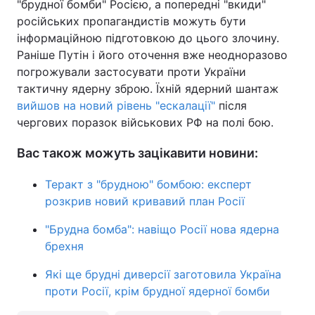
"брудної бомби" Росією, а попередні "вкиди"
російських пропагандистів можуть бути
інформаційною підготовкою до цього злочину.
Раніше Путін і його оточення вже неодноразово
погрожували застосувати проти України
тактичну ядерну зброю. Їхній ядерний шантаж
вийшов на новий рівень "ескалації"
після
чергових поразок військових РФ на полі бою.
Вас також можуть зацікавити новини:
Теракт з "брудною" бомбою: експерт
розкрив новий кривавий план Росії
"Брудна бомба": навіщо Росії нова ядерна
брехня
Які ще брудні диверсії заготовила Україна
проти Росії, крім брудної ядерної бомби