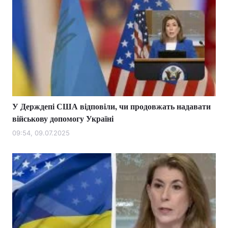
Лонгріди
Відео з Youtube
Статті
Інтерв'ю
Думки
Архів
Вакансії
У Держдепі США відповіли, чи продовжать надавати
Контакти
військову допомогу Україні
09:54, 09.07.2025
Послуги