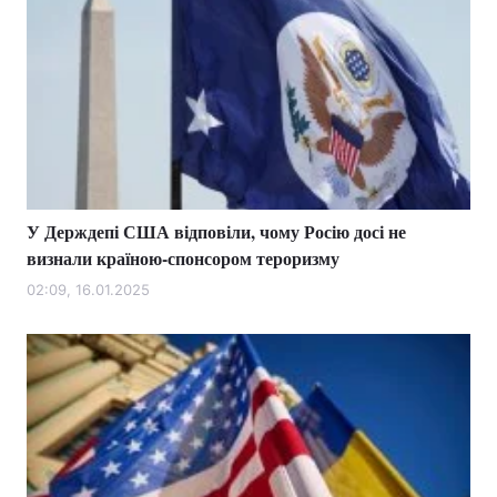
У Держдепі США відповіли, чому Росію досі не
визнали країною-спонсором тероризму
02:09, 16.01.2025