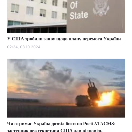
У США зробили заяву щодо плану перемоги України
02:34, 03.10.2024
Чи отримає Україна дозвіл бити по Росії ATACMS:
заступник дежсекретаря США дав відповідь