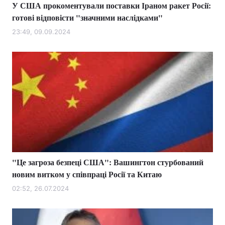
У США прокоментували поставки Іраном ракет Росії:
готові відповісти "значними наслідками"
23:49, 09.09.2024
"Це загроза безпеці США": Вашингтон стурбований
новим витком у співпраці Росії та Китаю
02:52, 26.07.2024