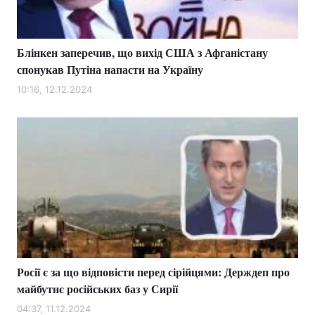
Блінкен заперечив, що вихід США з Афганістану
спонукав Путіна напасти на Україну
10:16, 12.12.2024
Росії є за що відповісти перед сірійцями: Держдеп про
майбутнє російських баз у Сирії
04:37, 11.12.2024