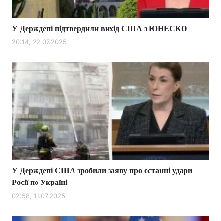
У Держдепі підтвердили вихід США з ЮНЕСКО
20:14, 22.07.2025
Головна
Війна
Україна
Політика
Економіка
Світ
Спорт
Наука
Техно і зв'язок
Лайт
Зброя
Інциденти
У Держдепі США зробили заяву про останні удари
Здоров'я
Туризм
Росії по Україні
Цікавинки
Погода
02:58, 11.07.2025
Екологія
Регіони