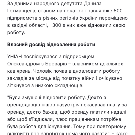
За даними народного депутата Данила
Гетманцева, станом на початок травня вже 500
підприємств з різних регіонів України переміщено
в західні області, і 300 з них вже відновили свою
роботу.
Власний досвід відновлення роботи
УНІАН поспілкувався з підприємцем
Олександром з Броварів – власником декількох
кав'ярень. Чоловік почав відновлювати роботу
закладів за місяць від початку війни і очікувано
зіткнувся з низкою складнощів.
"Були змушені відновити роботу. Дехто з
орендодавців пішов назустріч і скасував плату за
оренду, дехто бажав, щоб оренду платили надалі
або щоб з'їжджали, плюс працівникам потрібна
була робота для існування. Тому при повторному
відкритті про заробіток нема чого казати", - каже