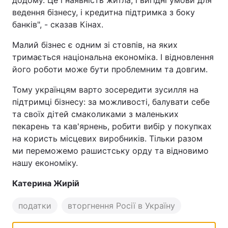
додому. Це і наявність житла, і вигідні умови для
ведення бізнесу, і кредитна підтримка з боку
банків", - сказав Кінах.
Малий бізнес є одним зі стовпів, на яких
тримається національна економіка. І відновлення
його роботи може бути проблемним та довгим.
Тому українцям варто зосередити зусилля на
підтримці бізнесу: за можливості, балувати себе
та своїх дітей смаколиками з маленьких
пекарень та кав'ярнень, робити вибір у покупках
на користь місцевих виробників. Тільки разом
ми переможемо рашистську орду та відновимо
нашу економіку.
Катерина Жирій
податки
вторгнення Росії в Україну