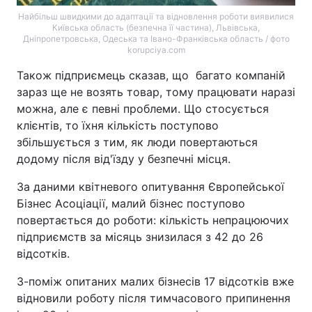
Найбільш швидкими до адаптації та відновлення роботи виявилися
Київська область (безпечна її частина), Львівська,
Дніпропетровська, Одеська та Івано-Франківська область / фото
korupciya.com
Також підприємець сказав, що багато компаній
зараз ще не возять товар, тому працювати наразі
можна, але є певні проблеми. Що стосується
клієнтів, то їхня кількість поступово
збільшується з тим, як люди повертаються
додому після від'їзду у безпечні місця.
За даними квітневого опитування Європейської
Бізнес Асоціації, малий бізнес поступово
повертається до роботи: кількість непрацюючих
підприємств за місяць знизилася з 42 до 26
відсотків.
З-поміж опитаних малих бізнесів 17 відсотків вже
відновили роботу після тимчасового припинення