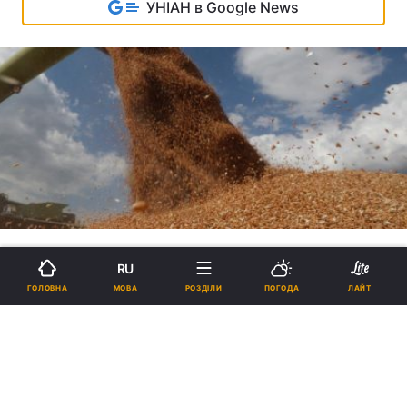
УНІАН в Google News
RU
МОВА
ГОЛОВНА
РОЗДІЛИ
ПОГОДА
ЛАЙТ
Як покарати Росію за
викрадання українського зерна
18:42, 11.05.2022
11 хв.
7111