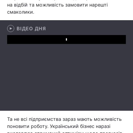
на відбій та можливість замовити нарешті
Лонгріди
смаколики.
Відео з Youtube
Статті
ВІДЕО ДНЯ
Інтерв'ю
Думки
Play
Архів
Вакансії
Контакти
Послуги
Та не всі підприємства зараз мають можливість
поновити роботу. Український бізнес наразі