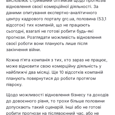
висловлює стриманий оптимізм щодо прогнозів
відновлення своєї комерційної діяльності. За
Тема оформлення
даними опитування експертно-аналітичного
центру кадрового порталу grc.ua, половина (53,1
відсоток) тих компаній, що не працюють
сьогодні, взагалі не готові робити будь-які
прогнози. Розглядати можливість відновлення
своєї роботи вони планують лише після
закінчення війни.
Кожна п'ята компанія з тих, хто зараз не працює,
може відновити свою комерційну діяльність у
найближчі два місяці. Ще 10 відсотків компаній
планують повернутися до роботи протягом
півроку.
Щодо можливості відновлення бізнесу та доходів
до довоєнного рівня, то трохи більше половини
допускають такий сценарій. Інші або не готові
робити прогнози на післявоєнний час, або не