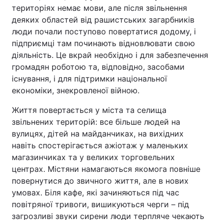
територіях немає мови, але після звільнення
деяких областей від рашистських загарбників
люди почали поступово повертатися додому, і
Головна
Війна
підприємці там починають відновлювати свою
діяльність. Це вкрай необхідно і для забезпечення
Україна
Політика
громадян роботою та, відповідно, засобами
існування, і для підтримки національної
Економіка
Світ
економіки, знекровленої війною.
Спорт
Наука
Життя повертається у міста та селища
звільнених територій: все більше людей на
Техно і зв'язок
Лайт
вулицях, дітей на майданчиках, на вихідних
навіть спостерігається ажіотаж у маленьких
Зброя
Інциденти
магазинчиках та у великих торговельних
центрах. Містяни намагаються якомога повніше
Здоров'я
Туризм
повернутися до звичного життя, але в нових
умовах. Біля кафе, які зачиняються під час
Цікавинки
Погода
повітряної тривоги, вишикуються черги – під
Екологія
Регіони
загрозливі звуки сирени люди терпляче чекають