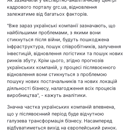
Як зазначили у експертно-аналітичному центрі
кадрового порталу grc.ua, відновлення
залежатиме від багатьох факторів.
"Вже зараз українські компанії зазначають, що
найбільшими проблемами, з якими вони
стикнуться після війни, будуть пошкоджена
інфраструктура, пошук співробітників, залучення
інвестицій, відновлення логістики та пошук нових
ринків збуту. Крім цього, згідно прогнозів
українських компаній, у процесі післявоєнного
відновлення вони стикнуться з проблемою
пошуку нових постачальників та нових локацій
діяльності бізнесу, налагодження всіх процесів
виробництва", - кажуть аналітики.
Значна частка українських компаній впевнена,
що у післявоєнний період буде відчутною
галузева трансформація бізнесу. Насамперед
відбуватиметься вихід на європейський ринок.