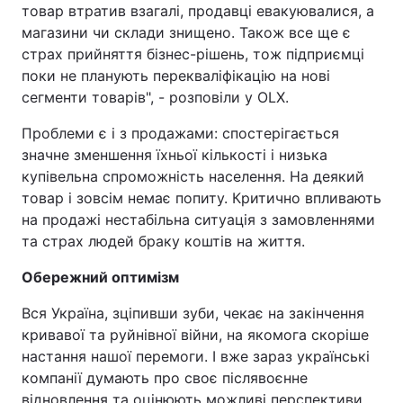
товар втратив взагалі, продавці евакуювалися, а
магазини чи склади знищено. Також все ще є
страх прийняття бізнес-рішень, тож підприємці
поки не планують перекваліфікацію на нові
сегменти товарів", - розповіли у OLX.
Проблеми є і з продажами: спостерігається
значне зменшення їхньої кількості і низька
купівельна спроможність населення. На деякий
товар і зовсім немає попиту. Критично впливають
на продажі нестабільна ситуація з замовленнями
та страх людей браку коштів на життя.
Обережний оптимізм
Вся Україна, зціпивши зуби, чекає на закінчення
кривавої та руйнівної війни, на якомога скоріше
настання нашої перемоги. І вже зараз українські
компанії думають про своє післявоєнне
відновлення та оцінюють можливі перспективи