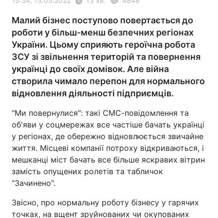
15:34, 13.05.2022
13 хв.
4848
Малий бізнес поступово повертається до
роботи у більш-менш безпечних регіонах
України. Цьому сприяють героїчна робота
ЗСУ зі звільнення територій та повернення
українці до своїх домівок. Але війна
створила чимало перепон для нормального
відновлення діяльності підприємців.
"Ми повернулися": такі СМС-повідомлення та
об'яви у соцмережах все частіше бачать українці
у регіонах, де обережно відновлюється звичайне
життя. Місцеві компанії потроху відкриваються, і
мешканці міст бачать все більше яскравих вітрин
замість опущених ролетів та табличок
"Зачинено".
Звісно, про нормальну роботу бізнесу у гарячих
точках, на вщент зруйнованих чи окупованих