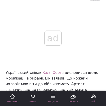
Реклама
ad
Український співак
Коля Сєрга
висловився щодо
мобілізації в Україні. Він заявив, що кожний
чоловік має піти до військкомату. Артист
зазначив, що це не означає, що усіх мають
відправити на фронт.
RU
МОВА
ГОЛОВНА
РОЗДІЛИ
ПОГОДА
ЛАЙТ
"На мою думку, у цей складний час ми маємо