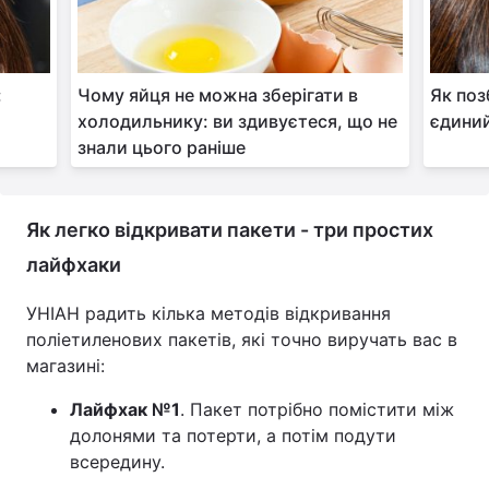
:
Чому яйця не можна зберігати в
Як поз
холодильнику: ви здивуєтеся, що не
єдиний
знали цього раніше
Як легко відкривати пакети - три простих
лайфхаки
УНІАН радить кілька методів відкривання
поліетиленових пакетів, які точно виручать вас в
магазині:
Лайфхак №1
. Пакет потрібно помістити між
долонями та потерти, а потім подути
всередину.