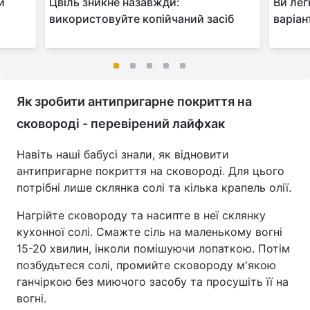
и
Цвіль зникне назавжди:
Ви лег
використовуйте копійчаний засіб
варіан
Як зробити антипригарне покриття на
сковороді - перевірений лайфхак
Навіть наші бабусі знали, як відновити
антипригарне покриття на сковороді. Для цього
потрібні лише склянка солі та кілька крапель олії.
Нагрійте сковороду та насипте в неї склянку
кухонної солі. Смажте сіль на маленькому вогні
15-20 хвилин, інколи помішуючи лопаткою. Потім
позбудьтеся солі, промийте сковороду м'якою
ганчіркою без миючого засобу та просушіть її на
вогні.