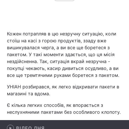
Головна
Війна
Кожен потрапляв в цю незручну ситуацію, коли
Україна
Політика
стоїш на касі з горою продуктів, ззаду вже
вишикувалася черга, а ви все ще боретеся з
Економіка
Світ
пакетом. У такі моменти здається, що ця місія
нездійсненна. Так, ситуація вкрай незручна -
Спорт
Наука
покупці чекають, касир дивиться осудливо, а ви
все ще тремтячими руками боретеся з пакетом.
Техно і зв'язок
Лайт
УНІАН розбирався, як легко відкривати пакети в
Зброя
Інциденти
магазині та вдома.
Здоров'я
Туризм
Є кілька легких способів, як впорається з
неслухняними пакетами без особливого клопоту.
Цікавинки
Погода
Екологія
Регіони
ВІДЕО ДНЯ