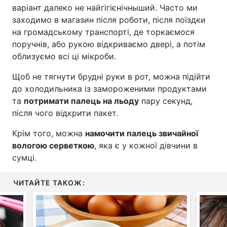
варіант далеко не найгігієнічныший. Часто ми
Тема оформлення
заходимо в магазин після роботи, після поїздки
на громадському транспорті, де торкаємося
поручнів, або рукою відкриваємо двері, а потім
облизуємо всі ці мікроби.
Щоб не тягнути брудні руки в рот, можна підійти
до холодильника із замороженими продуктами
та
потримати палець на льоду
пару секунд,
після чого відкрити пакет.
Крім того, можна
намочити палець звичайної
вологою серветкою
, яка є у кожної дівчини в
сумці.
ЧИТАЙТЕ ТАКОЖ: