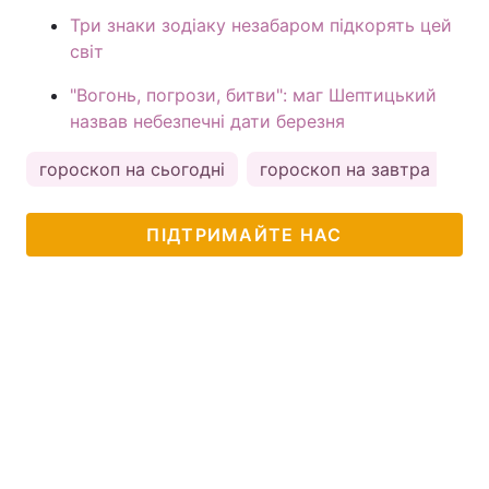
Три знаки зодіаку незабаром підкорять цей
світ
"Вогонь, погрози, битви": маг Шептицький
назвав небезпечні дати березня
гороскоп на сьогодні
гороскоп на завтра
ка
ПІДТРИМАЙТЕ НАС