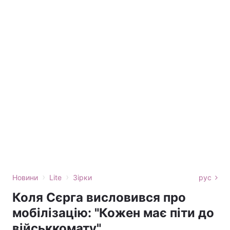
›
›
Новини
Lite
Зірки
рус
Коля Сєрга висловився про
мобілізацію: "Кожен має піти до
військкомату"