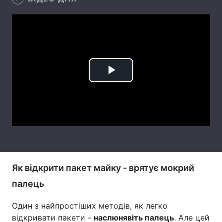
Лонгріди
Відео з Youtube
Статті
Інтерв'ю
Думки
Play
Архів
Вакансії
Video
Контакти
Послуги
Як відкрити пакет майку - врятує мокрий
палець
Один з найпростіших методів, як легко
відкривати пакети -
наслюнявіть палець
. Але цей