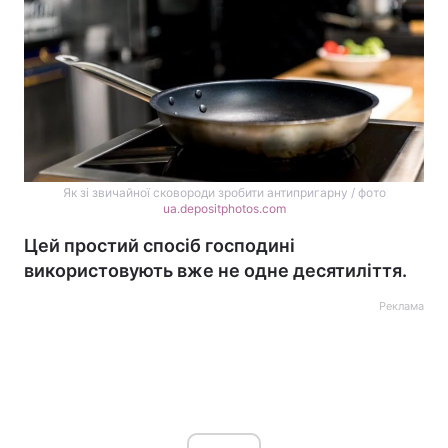
Як зі звичайної сковороди зробити антипригарну / фото
ua.depositphotos.com
Цей простий спосіб господині
використовують вже не одне десятиліття.
Реклама