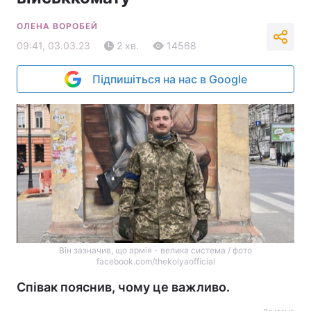
ОЛЕНА ВОРОБЕЙ
09:41, 03.03.23
2 хв.
14568
Підпишіться на нас в Google
Він зазначив, що армія - велика система / фото
facebook.com/thekolyaofficial
Співак пояснив, чому це важливо.