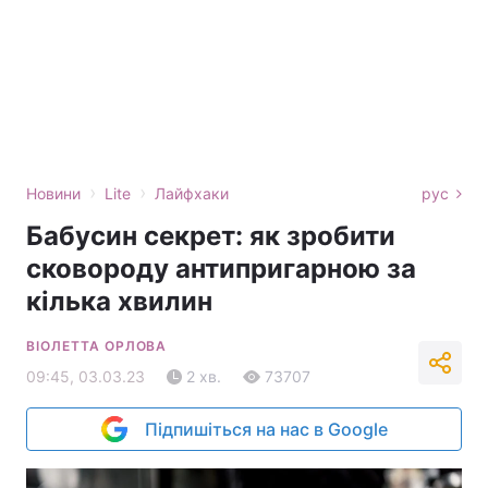
›
›
Новини
Lite
Лайфхаки
рус
Бабусин секрет: як зробити
сковороду антипригарною за
кілька хвилин
ВІОЛЕТТА ОРЛОВА
09:45, 03.03.23
2 хв.
73707
Підпишіться на нас в Google