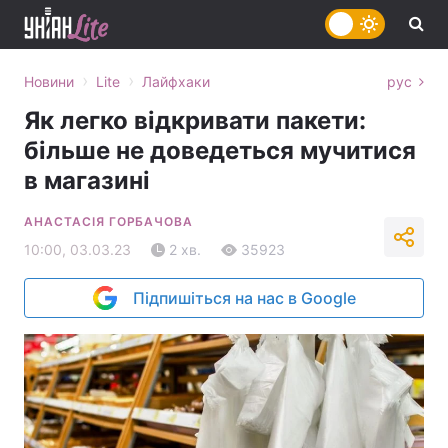
›
›
Новини
Lite
Лайфхаки
рус
Як легко відкривати пакети:
більше не доведеться мучитися
в магазині
АНАСТАСІЯ ГОРБАЧОВА
10:00, 03.03.23
2 хв.
35923
Підпишіться на нас в Google