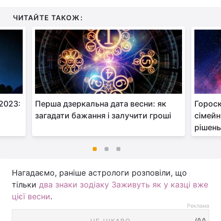
ЧИТАЙТЕ ТАКОЖ:
 2023:
Перша дзеркальна дата весни: як
Гороск
загадати бажання і залучити гроші
сімейн
рішен
Нагадаємо, раніше астрологи розповіли, що
тільки
два знаки зодіаку Заживуть як у казці вже
цієї весни
.
Реклама