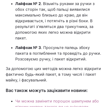
Лайфхак № 2
. Візьміть руками за ручки з
обох сторін так, щоб пальці виявилися
максимально близько до краю, де він
відкривається, і потягніть в різні боки. В
результаті з'являться два трикутника, за
допомогою яких легко можна відкрити
пакет.
Лайфхак № 3
. Просуньте палець збоку
пакета в поглиблення та проведіть до ручки.
Розсовуємо ручку, і пакет відкритий.
За допомогою цих методів можна легко відкрити
фактично будь-який пакет, в тому числі і пакет
майку, і фасувальний.
Вас також можуть зацікавити новини:
Чи можна замінити порошок шампунем або
рідким милом: такого ви не очікували