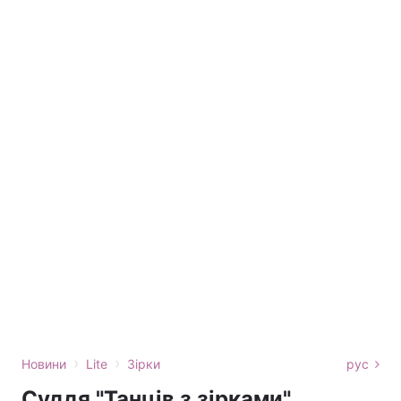
›
›
Новини
Lite
Зірки
рус
Суддя "Танців з зірками"