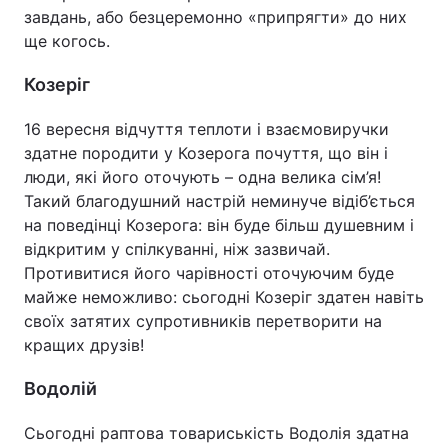
завдань, або безцеремонно «припрягти» до них
ще когось.
Козеріг
16 вересня відчуття теплоти і взаємовиручки
здатне породити у Козерога почуття, що він і
люди, які його оточують – одна велика сім’я!
Такий благодушний настрій неминуче відіб’ється
на поведінці Козерога: він буде більш душевним і
відкритим у спілкуванні, ніж зазвичай.
Противитися його чарівності оточуючим буде
майже неможливо: сьогодні Козеріг здатен навіть
своїх затятих супротивників перетворити на
кращих друзів!
Водолій
Сьогодні раптова товариськість Водолія здатна