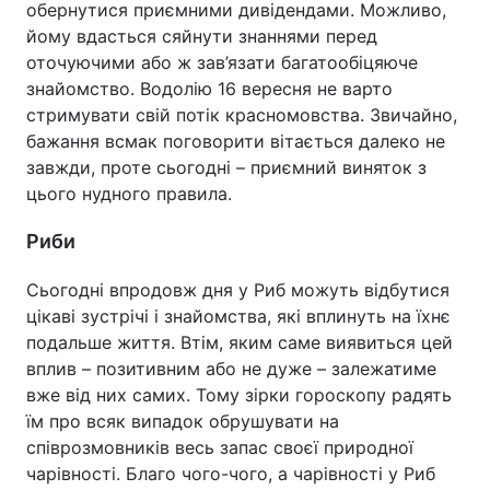
обернутися приємними дивідендами. Можливо,
йому вдасться сяйнути знаннями перед
оточуючими або ж зав’язати багатообіцяюче
знайомство. Водолію 16 вересня не варто
стримувати свій потік красномовства. Звичайно,
бажання всмак поговорити вітається далеко не
завжди, проте сьогодні – приємний виняток з
цього нудного правила.
Риби
Сьогодні впродовж дня у Риб можуть відбутися
цікаві зустрічі і знайомства, які вплинуть на їхнє
подальше життя. Втім, яким саме виявиться цей
вплив – позитивним або не дуже – залежатиме
вже від них самих. Тому зірки гороскопу радять
їм про всяк випадок обрушувати на
співрозмовників весь запас своєї природної
чарівності. Благо чого-чого, а чарівності у Риб