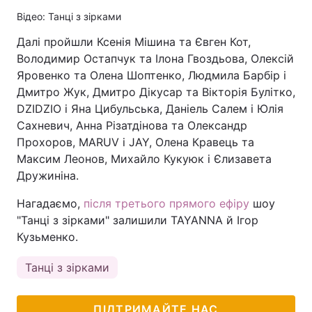
Відео: Танці з зірками
Далі пройшли Ксенія Мішина та Євген Кот,
Володимир Остапчук та Ілона Гвоздьова, Олексій
Яровенко та Олена Шоптенко, Людмила Барбір і
Дмитро Жук, Дмитро Дікусар та Вікторія Булітко,
DZIDZIO і Яна Цибульська, Даніель Салем і Юлія
Сахневич, Анна Різатдінова та Олександр
Прохоров, MARUV і JAY, Олена Кравець та
Максим Леонов, Михайло Кукуюк і Єлизавета
Дружиніна.
Нагадаємо,
після третього прямого ефіру
шоу
"Танці з зірками" залишили TAYANNA й Ігор
Кузьменко.
Танці з зірками
ПІДТРИМАЙТЕ НАС