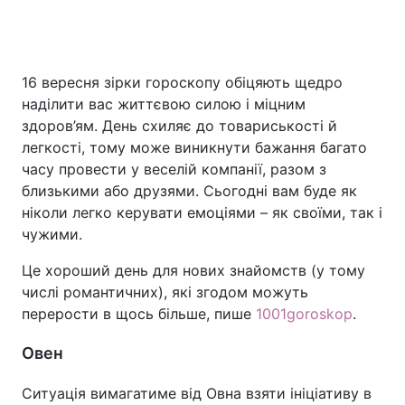
Головна
Війна
16 вересня зірки гороскопу обіцяють щедро
наділити вас життєвою силою і міцним
Україна
Політика
здоров’ям. День схиляє до товариськості й
легкості, тому може виникнути бажання багато
Економіка
Світ
часу провести у веселій компанії, разом з
близькими або друзями. Сьогодні вам буде як
Спорт
Наука
ніколи легко керувати емоціями – як своїми, так і
чужими.
Техно і зв'язок
Лайт
Це хороший день для нових знайомств (у тому
Зброя
Інциденти
числі романтичних), які згодом можуть
перерости в щось більше, пише
1001goroskop
.
Здоров'я
Туризм
Овен
Цікавинки
Погода
Ситуація вимагатиме від Овна взяти ініціативу в
Екологія
Регіони