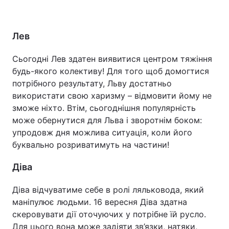
Лев
Сьогодні Лев здатен виявитися центром тяжіння
будь-якого колективу! Для того щоб домогтися
потрібного результату, Льву достатньо
використати свою харизму – відмовити йому не
зможе ніхто. Втім, сьогоднішня популярність
може обернутися для Льва і зворотнім боком:
упродовж дня можлива ситуація, коли його
буквально розриватимуть на частини!
Діва
Діва відчуватиме себе в ролі ляльковода, який
маніпулює людьми. 16 вересня Діва здатна
скеровувати дії оточуючих у потрібне їй русло.
Для цього вона може задіяти зв’язки, натяки,