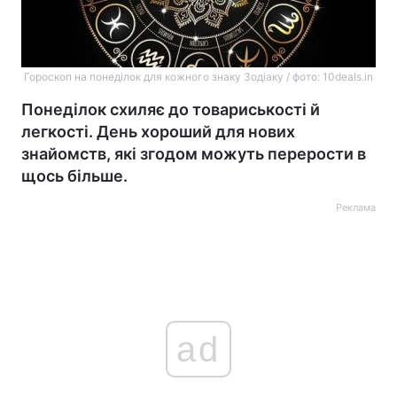
Гороскоп на понеділок для кожного знаку Зодіаку / фото: 10deals.in
Понеділок схиляє до товариськості й
легкості. День хороший для нових
знайомств, які згодом можуть перерости в
щось більше.
Реклама
ad