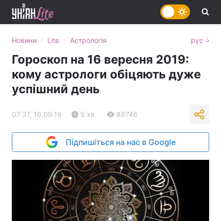
›
›
Новини
Lite
Астрологія
рус
Гороскоп на 16 вересня 2019:
кому астрологи обіцяють дуже
успішний день
07:37, 16.09.19
5 хв.
88748
Підпишіться на нас в Google