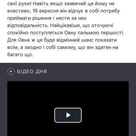
свої руки! Навіть якщо зазвичай це йому не
властиво, 16 вересня він відчує в собі потребу
Лонгріди
приймати рішення і нести за них
відповідальність. Найцікавіше, що оточуючі
Відео з Youtube
Статті
спокійно поступляться Овну пальмою першості.
Для Овна ж це буде відмінний шанс показати
Інтерв'ю
Думки
всім, а заодно і собі самому, що він здатен на
багато що.
Архів
Вакансії
Контакти
ВІДЕО ДНЯ
Послуги
Play
Video