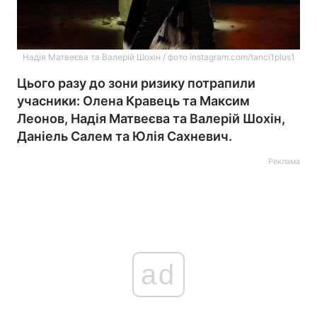
Надія Матвеєва та Валерій Шохін / фото instagram.com/tanci1plus1
Цього разу до зони ризику потрапили
учасники: Олена Кравець та Максим
Леонов, Надія Матвеєва та Валерій Шохін,
Даніель Салем та Юлія Сахневич.
Реклама
ad