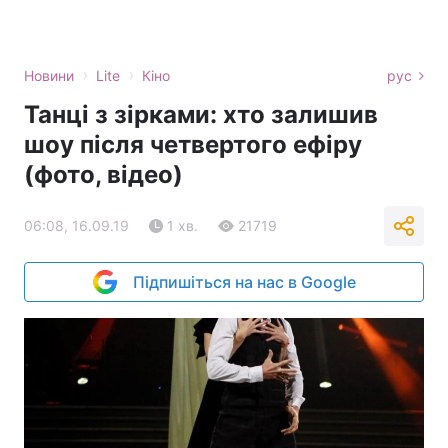
›
›
Новини
Lite
Кіно
рус
Танці з зірками: хто залишив
шоу після четвертого ефіру
(фото, відео)
06:08, 16.09.19
1 хв.
21719
Підпишіться на нас в Google