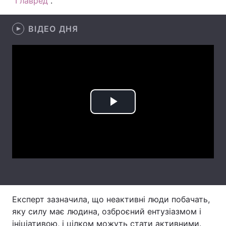
"
Главред
".
Лонгріди
ВІДЕО ДНЯ
Відео з Youtube
Статті
Інтерв'ю
Думки
Архів
Вакансії
Play
Контакти
Video
Послуги
Експерт зазначила, що неактивні люди побачать,
яку силу має людина, озброєний ентузіазмом і
ініціативою, і цілком можуть стати активними.