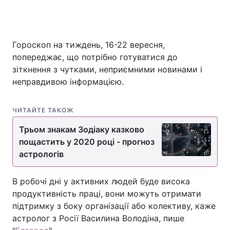
Гороскоп на тиждень, 16-22 вересня,
Головна
Війна
попереджає, що потрібно готуватися до
Україна
Політика
зіткнення з чутками, неприємними новинами і
неправдивою інформацією.
Економіка
Світ
ЧИТАЙТЕ ТАКОЖ
Спорт
Наука
Трьом знакам Зодіаку казково
Техно і зв'язок
Лайт
пощастить у 2020 році - прогноз
астрологів
Зброя
Інциденти
Здоров'я
Туризм
В робочі дні у активних людей буде висока
продуктивність праці, вони можуть отримати
Цікавинки
Погода
підтримку з боку організації або колективу, каже
астролог з Росії Василина Володіна, пише
Екологія
Регіони