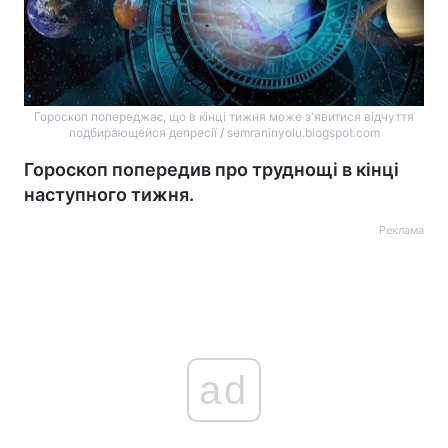
Гороскоп попереджає, що в кінці тижня може з'явитися відчуття
подбирающейся депресії / semraninyolu.blogspot.com
Гороскоп попередив про труднощі в кінці
наступного тижня.
Реклама
ad