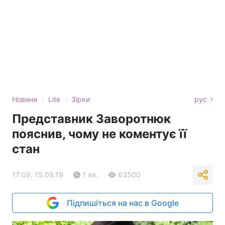
›
›
Новини
Lite
Зірки
рус
Представник Заворотнюк
пояснив, чому не коментує її
стан
17:09, 15.09.19
1 хв.
63500
Підпишіться на нас в Google