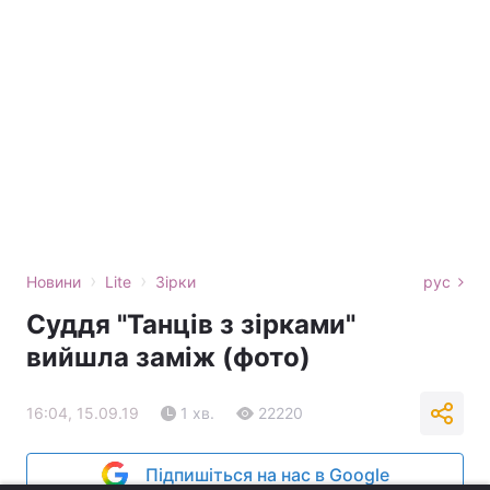
›
›
Новини
Lite
Зірки
рус
Суддя "Танців з зірками"
вийшла заміж (фото)
16:04, 15.09.19
1 хв.
22220
Підпишіться на нас в Google