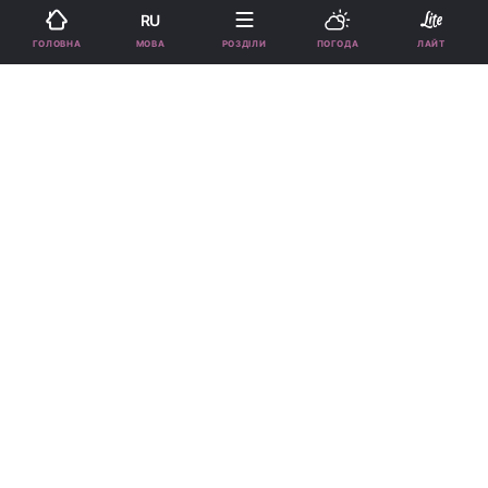
RU
МОВА
ГОЛОВНА
РОЗДІЛИ
ПОГОДА
ЛАЙТ
Суддя "Танців з зірками" вийшла заміж (фото)
Для святкової церемонії актриса вибрала
сукню бежевого кольору з кортсетним
ліфом і напівпрозорої спідницею.
Реклама