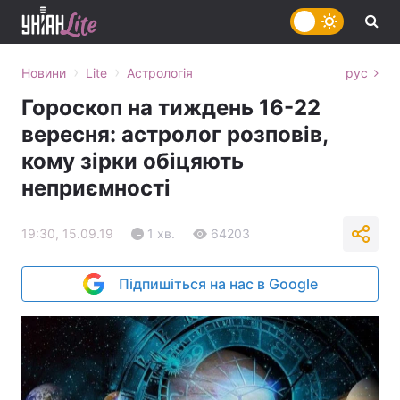
›
›
Новини
Lite
Астрологія
рус
Гороскоп на тиждень 16-22
вересня: астролог розповів,
кому зірки обіцяють
неприємності
19:30, 15.09.19
1 хв.
64203
Підпишіться на нас в Google