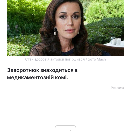
Стан здоров'я актриси погіршився / фото Mash
Заворотнюк знаходиться в
медикаментозній комі.
Реклама