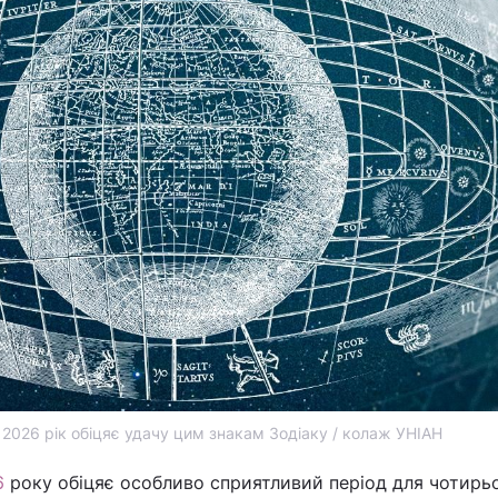
 2026 рік обіцяє удачу цим знакам Зодіаку / колаж УНІАН
6
року обіцяє особливо сприятливий період для чотирьо