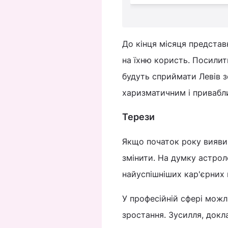
До кінця місяця представ
на їхню користь. Посилить
будуть сприймати Левів з
харизматичним і привабл
Терези
Якщо початок року виявив
змінити. На думку астрол
найуспішніших кар'єрних п
У професійній сфері можли
зростання. Зусилля, докла