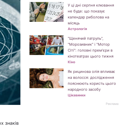
У ці дні серпня клювання
не буде: що показує
календар риболова на
місяць
Астрологія
"Щенячий патруль",
"Морозивник" і "Мотор
Сіті": головні прем'єри в
кінотеатрах цього тижня
Кіно
Як рицинова олія впливає
на волосся: дослідження
пояснюють користь цього
народного засобу
Цікавинки
Реклама
х знаків