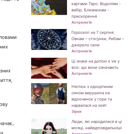
картами Таро: Водоліям -
вибір, Близнюкам -
прискорення
Астрологія
Гороскоп на 7 серпня:
словами
Овнам – стосунки, Рибам –
джерело сили
чних
Астрологія
Ці знаки на долоні є не у
всіх: що вони означають
озних
Астрологія
иття,
Нікітюк з однорічним
сином вирушила на
відпочинок у гори та
тову
нарвалася на хейт
Зірки
Люди, які народилися в ці
начає,
місяці, найвідповідальніші
их
Астрологія