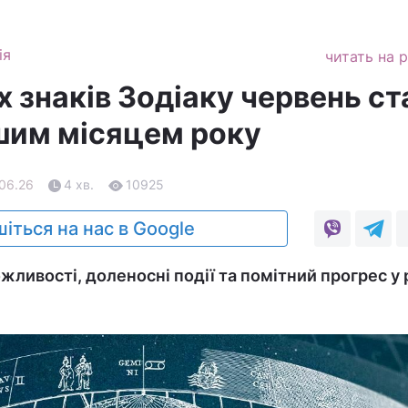
ія
читать на 
 знаків Зодіаку червень ст
шим місяцем року
.06.26
4 хв.
10925
іться на нас в Google
жливості, доленосні події та помітний прогрес у 