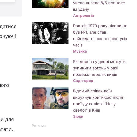
число ангела 8/6 принесе
їм удачу
Астрологія
адатися
Рок-хіт 1970 року ніколи не
був №1, але став
точуючі
найвидатнішою піснею усіх
часів
Музика
Які дерева у дворі можуть
зупинити вогонь у разі
пожежі: перелік видів
Сад-город
чого
Відомий співак-воїн
вибухнув критикою після
приїзду соліста "Ногу
свело!" в Київ
Зірки
ви для
Реклама
ьтати.