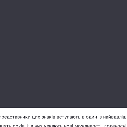
редставники цих знаків вступають в один із найвдаліш
дцять років. На них чекають нові можливості, доленосні 