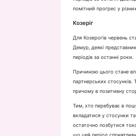
помітний прогрес у різни
Козеріг
Для Козерогів червень ст
Демур, деякі представни
періодів за останні роки.
Причиною цього стане впл
партнерських стосунків. 
причому в позитивну сто
Тим, хто перебуває в пош
вкладатися у стосунки та
остаточно позбутися токс
що цей період сприятлив