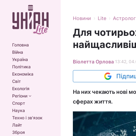
›
›
Новини
Lite
Астролог
Для чотирьох
найщасливі
Головна
Війна
Україна
Віолетта Орлова
13:42, 04
Політика
Економіка
Підпиш
Світ
Екологія
На них чекають нові мо
Регіони
сферах життя.
Спорт
Наука
Техно і зв'язок
Лайт
Зброя