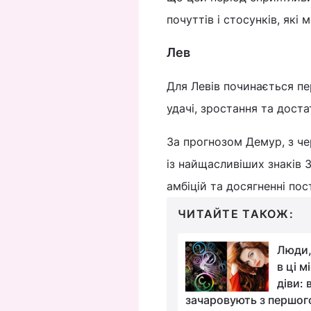
почуттів і стосунків, які
Лев
Для Левів починається п
удачі, зростання та доста
За прогнозом Демур, з ч
із найщасливіших знаків З
амбіцій та досягненні пос
ЧИТАЙТЕ ТАКОЖ:
Названо
Люди,
найнезалежніші знаки
в ці м
Зодіаку: вони завжди
діви: 
їм шляхом
зачаровують з першог