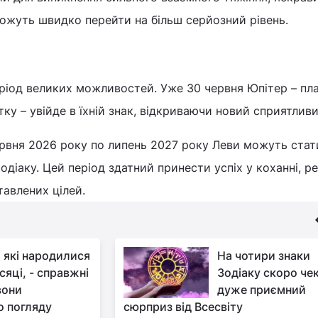
 можуть швидко перейти на більш серйозний рівень.
еріод великих можливостей. Уже 30 червня Юпітер – пл
тку – увійде в їхній знак, відкриваючи новий сприятлив
ервня 2026 року по липень 2027 року Леви можуть ста
одіаку. Цей період здатний принести успіх у коханні, ре
тавлених цілей.
 які народилися
На чотири знаки
ісяці, - справжні
Зодіаку скоро че
вони
дуже приємний
о погляду
сюрприз від Всесвіту