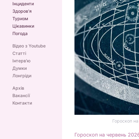
Інциденти
Здоров'я
Туризм
Цікавинки
Погода
Відео з Youtube
Статті
Інтерв'ю
Думки
Лонгріди
Архів
Вакансії
Контакти
Гороскоп на
Гороскоп на червень 202