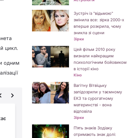
Зустріч із "відьмою"
змінила все: зірка 2000-х
вперше розкрила, чому
зникла зі сцени
анета
Зірки
ий цикл.
Цей фільм 2010 року
визнали найкращим
ти одним
психологічним бойовиком
в історії кіно
алізації
Кіно
Вагітну Вітвіцьку
запідозрили у таємному
ЕКЗ та сурогатному
материнстві - вона
Названо
відповіла
кає
найнезалежніші знаки
Зірки
Зодіаку: вони завжди
П’ять знаків Зодіаку
йдуть своїм шляхом
з
отримають знак долі: