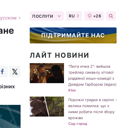
RU
+26
ПОСЛУГИ
русском
ане
ПІДТРИМАЙТЕ НАС
ЛАЙТ НОВИНИ
"Люта нічка 2": вийшов
трейлер сиквелу хітової
різдвяної екшн-комедії з
Девідом Гарбором (відео)
різних
Кіно
Порожні грядки в серпні -
велика помилка: що з
ними робити після збору
врожаю
Сад-город