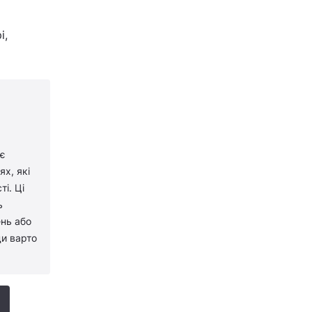
і,
 є
х, які
і. Ці
ь
ень або
ди варто