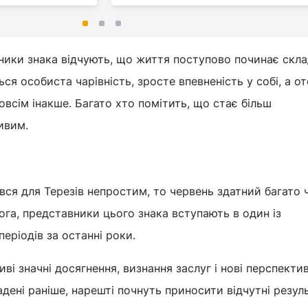
ники знака відчують, що життя поступово починає скл
ся особиста чарівність, зросте впевненість у собі, а о
овсім інакше. Багато хто помітить, що стає більш
ивим.
ся для Терезів непростим, то червень здатний багато 
ога, представники цього знака вступають в один із
еріодів за останні роки.
ві значні досягнення, визнання заслуг і нові перспекти
дені раніше, нарешті почнуть приносити відчутні резул