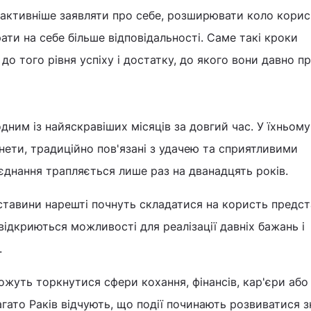
активніше заявляти про себе, розширювати коло кори
ати на себе більше відповідальності. Саме такі кроки
о того рівня успіху і достатку, до якого вони давно пр
дним із найяскравіших місяців за довгий час. У їхньому
анети, традиційно пов'язані з удачею та сприятливими
днання трапляється лише раз на дванадцять років.
ставини нарешті почнуть складатися на користь предст
відкриються можливості для реалізації давніх бажань і
.
ожуть торкнутися сфери кохання, фінансів, кар'єри або
агато Раків відчують, що події починають розвиватися 