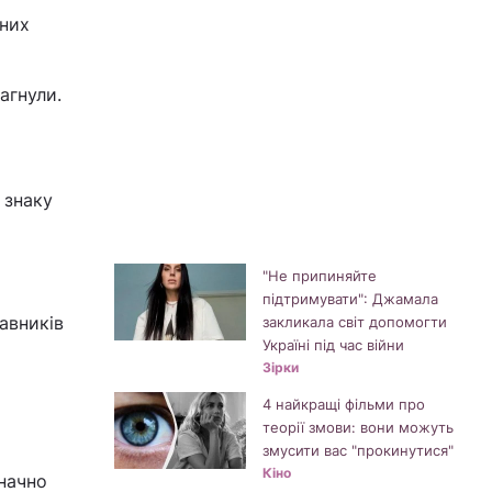
сних
агнули.
 знаку
"Не припиняйте
підтримувати": Джамала
авників
закликала світ допомогти
Україні під час війни
Зірки
4 найкращі фільми про
теорії змови: вони можуть
змусити вас "прокинутися"
Кіно
значно