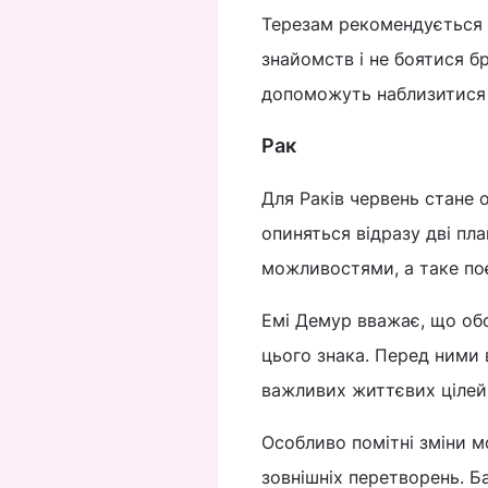
Терезам рекомендується 
знайомств і не боятися бр
допоможуть наблизитися д
Рак
Для Раків червень стане о
опиняться відразу дві пл
можливостями, а таке поє
Емі Демур вважає, що об
цього знака. Перед ними 
важливих життєвих цілей
Особливо помітні зміни м
зовнішніх перетворень. Б