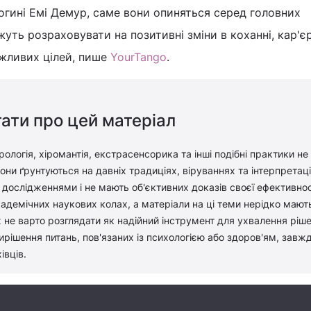
огині Емі Демур, саме вони опиняться серед головних
уть розраховувати на позитивні зміни в коханні, кар'єр
ажливих цілей, пише
YourTango
.
ати про цей матеріал
рологія, хіромантія, екстрасенсорика та інші подібні практики не
ни ґрунтуються на давніх традиціях, віруваннях та інтерпретація
дослідженнями і не мають об'єктивних доказів своєї ефективност
адемічних наукових колах, а матеріали на ці теми нерідко мают
 не варто розглядати як надійний інструмент для ухвалення ріш
вирішення питань, пов'язаних із психологією або здоров'ям, завж
івців.