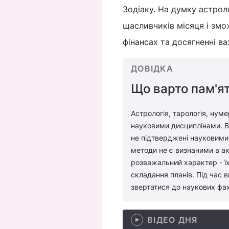
Зодіаку. На думку астрол
щасливчиків місяця і змож
фінансах та досягненні в
ДОВІДКА
Що варто пам'ят
Астрологія, тарологія, нуме
науковими дисциплінами. Во
не підтверджені науковими 
методи не є визнаними в ак
розважальний характер - їх
складання планів. Під час 
звертатися до наукових фах
ВІДЕО ДНЯ