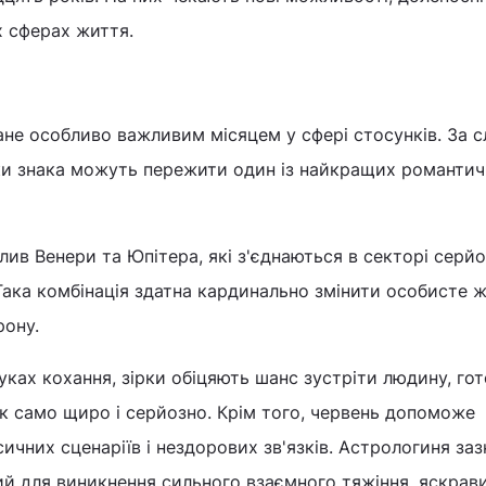
х сферах життя.
ане особливо важливим місяцем у сфері стосунків. За 
ки знака можуть пережити один із найкращих романти
ив Венери та Юпітера, які з'єднаються в секторі серй
Така комбінація здатна кардинально змінити особисте ж
рону.
уках кохання, зірки обіцяють шанс зустріти людину, го
к само щиро і серйозно. Крім того, червень допоможе
ичних сценаріїв і нездорових зв'язків. Астрологиня заз
ий для виникнення сильного взаємного тяжіння, яскрав