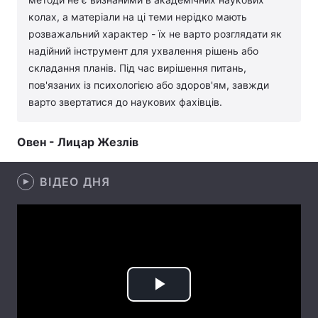
колах, а матеріали на ці теми нерідко мають
Лонгріди
розважальний характер - їх не варто розглядати як
надійний інструмент для ухвалення рішень або
Відео з Youtube
Статті
складання планів. Під час вирішення питань,
пов'язаних із психологією або здоров'ям, завжди
Інтерв'ю
Думки
варто звертатися до наукових фахівців.
Архів
Вакансії
Овен - Лицар Жезлів
Контакти
ВІДЕО ДНЯ
Послуги
Play