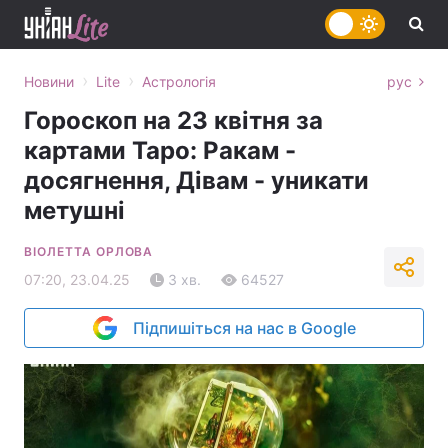
›
›
Новини
Lite
Астрологія
рус
Гороскоп на 23 квітня за
картами Таро: Ракам -
досягнення, Дівам - уникати
метушні
ВІОЛЕТТА ОРЛОВА
07:20, 23.04.25
3 хв.
64527
Підпишіться на нас в Google