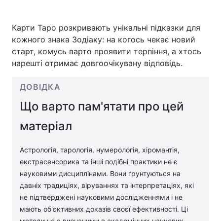
Карти Таро розкривають унікальні підказки для
кожного знака Зодіаку: на когось чекає новий
Головна
Війна
старт, комусь варто проявити терпіння, а хтось
нарешті отримає довгоочікувану відповідь.
Україна
Політика
Економіка
Світ
ДОВІДКА
Що варто пам'ятати про цей
Спорт
Наука
матеріал
Техно і зв'язок
Лайт
Астрологія, тарологія, нумерологія, хіромантія,
Зброя
Інциденти
екстрасенсорика та інші подібні практики не є
Здоров'я
Туризм
науковими дисциплінами. Вони ґрунтуються на
давніх традиціях, віруваннях та інтерпретаціях, які
Цікавинки
Погода
не підтверджені науковими дослідженнями і не
мають об'єктивних доказів своєї ефективності. Ці
Екологія
Регіони
методи не є визнаними в академічних наукових