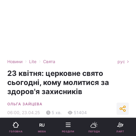
›
›
Новини
Lite
Свята
рус
23 квітня: церковне свято
сьогодні, кому молитися за
здоров'я захисників
ОЛЬГА ЗАЙЦЕВА
06:00, 23.04.25
5 хв.
51404
RU
Підпишіться на нас в Google
МОВА
ГОЛОВНА
РОЗДІЛИ
ПОГОДА
ЛАЙТ