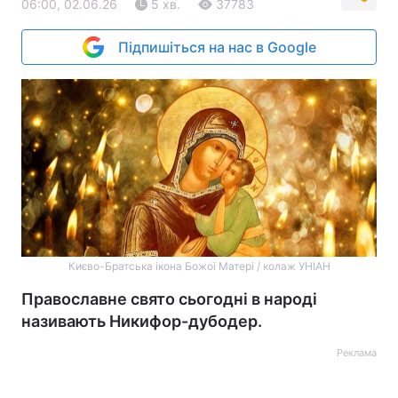
06:00, 02.06.26
5 хв.
37783
Підпишіться на нас в Google
Києво-Братська ікона Божої Матері / колаж УНІАН
Православне свято сьогодні в народі
називають Никифор-дубодер.
Реклама