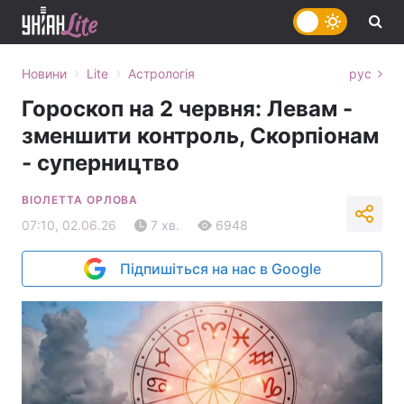
›
›
Новини
Lite
Астрологія
рус
Гороскоп на 2 червня: Левам -
зменшити контроль, Скорпіонам
- суперництво
ВІОЛЕТТА ОРЛОВА
07:10, 02.06.26
7 хв.
6948
Підпишіться на нас в Google