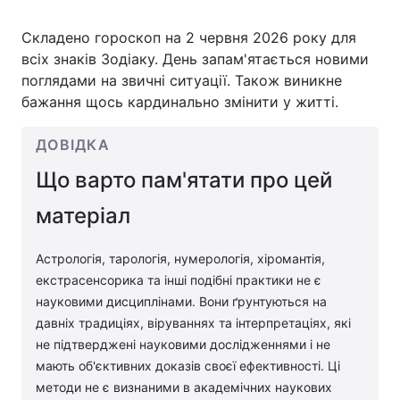
Складено гороскоп на 2 червня 2026 року для
всіх знаків Зодіаку. День запам'ятається новими
Головна
Війна
поглядами на звичні ситуації. Також виникне
бажання щось кардинально змінити у житті.
Україна
Політика
ДОВІДКА
Економіка
Світ
Що варто пам'ятати про цей
Спорт
Наука
матеріал
Техно і зв'язок
Лайт
Астрологія, тарологія, нумерологія, хіромантія,
Зброя
Інциденти
екстрасенсорика та інші подібні практики не є
науковими дисциплінами. Вони ґрунтуються на
Здоров'я
Туризм
давніх традиціях, віруваннях та інтерпретаціях, які
не підтверджені науковими дослідженнями і не
Цікавинки
Погода
мають об'єктивних доказів своєї ефективності. Ці
методи не є визнаними в академічних наукових
Екологія
Регіони