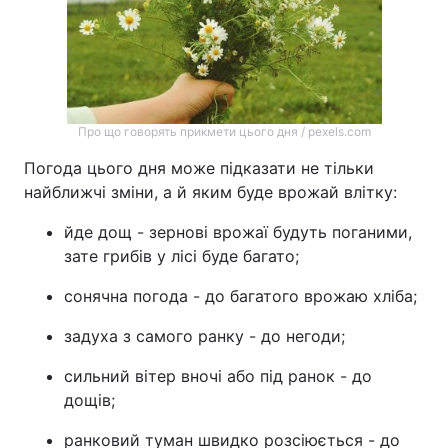
Про що говорять прикмети цього дня / pexels.com
Погода цього дня може підказати не тільки
найближчі зміни, а й яким буде врожай влітку:
йде дощ - зернові врожаї будуть поганими,
зате грибів у лісі буде багато;
сонячна погода - до багатого врожаю хліба;
задуха з самого ранку - до негоди;
сильний вітер вночі або під ранок - до
дощів;
ранковий туман швидко розсіюється - до