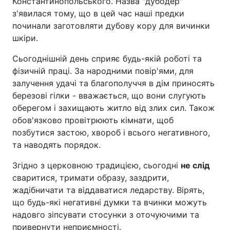
Константинопольського. Назва "дубодер"
з'явилася тому, що в цей час наші предки
починали заготовляти дубову кору для вичинки
шкіри.
Сьогоднішній день сприяє будь-якій роботі та
фізичній праці. За народними повір'ями, для
залучення удачі та благополуччя в дім приносять
березові гілки - вважається, що вони слугують
оберегом і захищають житло від злих сил. Також
обов'язково провітрюють кімнати, щоб
позбутися застою, хвороб і всього негативного,
та наводять порядок.
Згідно з церковною традицією, сьогодні
не слід
сваритися, тримати образу, заздрити,
жадібничати та віддаватися ледарству. Вірять,
що будь-які негативні думки та вчинки можуть
надовго зіпсувати стосунки з оточуючими та
привернути неприємності.