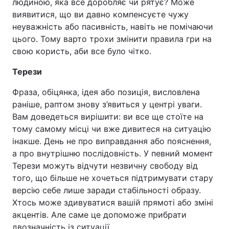
людиною, яка все доробляє чи рятує? Може
виявитися, що ви давно компенсуєте чужу
неуважність або пасивність, навіть не помічаючи
цього. Тому варто трохи змінити правила гри на
свою користь, аби все було чітко.
Терези
Фраза, обіцянка, ідея або позиція, висловлена
раніше, раптом знову з’явиться у центрі уваги.
Вам доведеться вирішити: ви все ще стоїте на
тому самому місці чи вже дивитеся на ситуацію
інакше. День не про виправдання або пояснення,
а про внутрішню послідовність. У певний момент
Терези можуть відчути незвичну свободу від
того, що більше не хочеться підтримувати стару
версію себе лише заради стабільності образу.
Хтось може здивуватися вашій прямоті або зміні
акцентів. Але саме це допоможе прибрати
двозначність із ситуації.