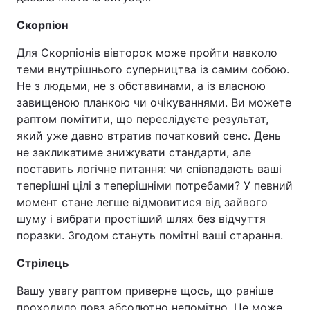
Скорпіон
Для Скорпіонів вівторок може пройти навколо
теми внутрішнього суперництва із самим собою.
Не з людьми, не з обставинами, а із власною
завищеною планкою чи очікуваннями. Ви можете
раптом помітити, що переслідуєте результат,
який уже давно втратив початковий сенс. День
не закликатиме знижувати стандарти, але
поставить логічне питання: чи співпадають ваші
теперішні цілі з теперішніми потребами? У певний
момент стане легше відмовитися від зайвого
шуму і вибрати простіший шлях без відчуття
поразки. Згодом стануть помітні ваші старання.
Стрілець
Вашу увагу раптом приверне щось, що раніше
проходило повз абсолютно непомітно. Це може