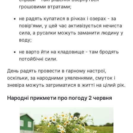
грошовими втратами;
не радять купатися в річках і озерах - за
повір'ями, у цей час активізується нечиста
сила, а русалки можуть заманити людину у
воду;
не варто йти на кладовище - там бродять
потойбічні сили.
День радять провести в гарному настрої,
оскільки, за народними уявленнями, смуток і
зневіра можуть затриматися в житті на цілий рік.
Народні прикмети про погоду 2 червня