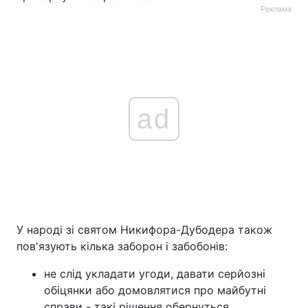
Реклама
ad
У народі зі святом Никифора-Дубодера також
пов'язують кілька заборон і забобонів:
не слід укладати угоди, давати серйозні
обіцянки або домовлятися про майбутні
справи - такі рішення обернуться