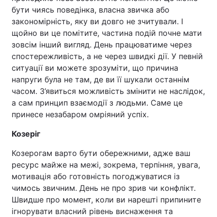
бути чиясь поведінка, власна звичка або
закономірність, яку ви довго не зчитували. І
щойно ви це помітите, частина подій почне мати
зовсім інший вигляд. День працюватиме через
спостережливість, а не через швидкі дії. У певній
ситуації ви можете зрозуміти, що причина
напруги була не там, де ви її шукали останнім
часом. З’явиться можливість змінити не наслідок,
а сам принцип взаємодії з людьми. Саме це
принесе незабаром омріяний успіх.
Козеріг
Козерогам варто бути обережними, адже ваш
ресурс майже на межі, зокрема, терпіння, увага,
мотивація або готовність погоджуватися із
чимось звичним. День не про зрив чи конфлікт.
Швидше про момент, коли ви нарешті припините
ігнорувати власний рівень виснаження та