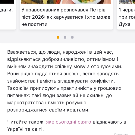
 дати,
У православних розпочався Петрів
1 черв
піст 2026: як харчуватися і хто може
три го
не постити
Духа
Вважається, що люди, народжені в цей час,
відрізняються доброзичливістю, оптимізмом і
вмінням знаходити спільну мову з оточуючими.
Вони рідко піддаються зневірі, легко заводять
знайомства і вміють згладжувати конфлікти.
Також їм приписують практичність у грошових
питаннях: такі люди зазвичай не схильні до
марнотратства і вміють розумно
розпоряджатися своїми коштами.
Читайте також,
яке сьогодні свято
відзначають в
Україні та світі.
Реклама