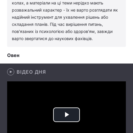
колах, а матеріали на ці теми нерідко мають
Лонгріди
розважальний характер - їх не варто розглядати як
надійний інструмент для ухвалення рішень або
складання планів. Під час вирішення питань,
Відео з Youtube
Статті
пов'язаних із психологією або здоров'ям, завжди
варто звертатися до наукових фахівців.
Інтерв'ю
Думки
Архів
Вакансії
Овен
Контакти
ВІДЕО ДНЯ
Послуги
Play