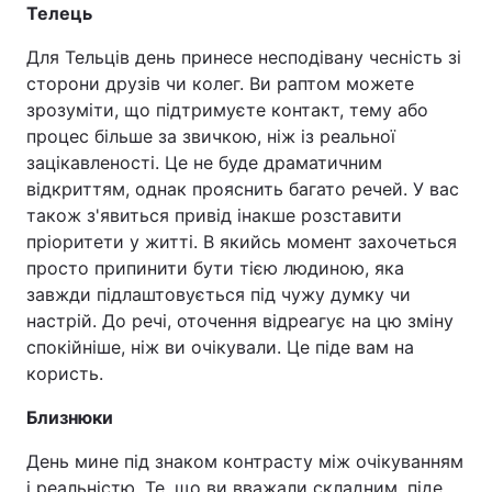
Телець
Для Тельців день принесе несподівану чесність зі
сторони друзів чи колег. Ви раптом можете
зрозуміти, що підтримуєте контакт, тему або
процес більше за звичкою, ніж із реальної
зацікавленості. Це не буде драматичним
відкриттям, однак прояснить багато речей. У вас
також з'явиться привід інакше розставити
пріоритети у житті. В якийсь момент захочеться
просто припинити бути тією людиною, яка
завжди підлаштовується під чужу думку чи
настрій. До речі, оточення відреагує на цю зміну
спокійніше, ніж ви очікували. Це піде вам на
користь.
Близнюки
День мине під знаком контрасту між очікуванням
і реальністю. Те, що ви вважали складним, піде