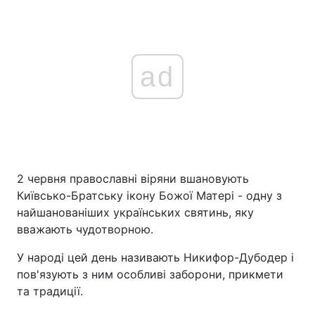
ad
2 червня православні віряни вшановують
Київсько-Братську ікону Божої Матері - одну з
найшанованіших українських святинь, яку
вважають чудотворною.
У народі цей день називають Никифор-Дубодер і
пов'язують з ним особливі заборони, прикмети
та традиції.