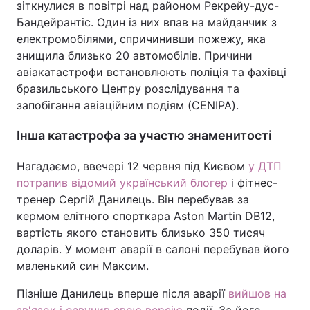
зіткнулися в повітрі над районом Рекрейу-дус-
Бандейрантіс. Один із них впав на майданчик з
електромобілями, спричинивши пожежу, яка
знищила близько 20 автомобілів. Причини
авіакатастрофи встановлюють поліція та фахівці
бразильського Центру розслідування та
запобігання авіаційним подіям (CENIPA).
Інша катастрофа за участю знаменитості
Нагадаємо, ввечері 12 червня під Києвом
у ДТП
потрапив відомий український блогер
і фітнес-
тренер Сергій Данилець. Він перебував за
кермом елітного спорткара Aston Martin DB12,
вартість якого становить близько 350 тисяч
доларів. У момент аварії в салоні перебував його
маленький син Максим.
Пізніше Данилець вперше після аварії
вийшов на