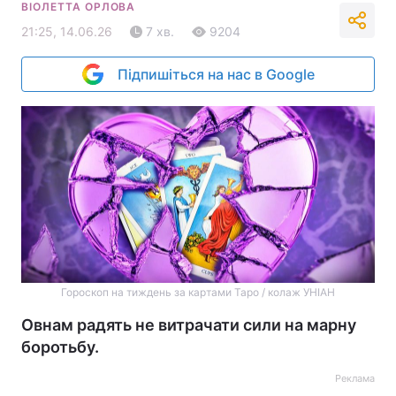
ВІОЛЕТТА ОРЛОВА
21:25, 14.06.26
7 хв.
9204
Підпишіться на нас в Google
Гороскоп на тиждень за картами Таро / колаж УНІАН
Овнам радять не витрачати сили на марну
боротьбу.
Реклама