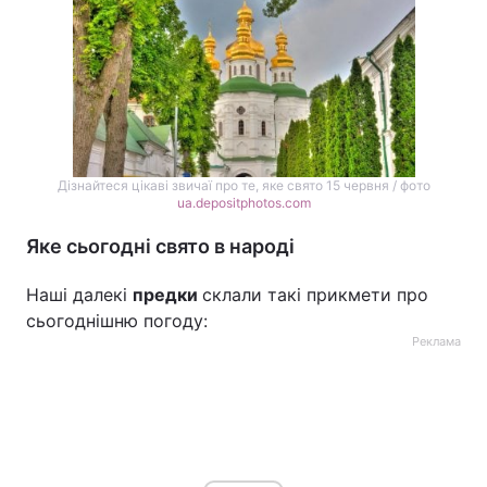
Дізнайтеся цікаві звичаї про те, яке свято 15 червня / фото
ua.depositphotos.com
Яке сьогодні свято в народі
Наші далекі
предки
склали такі прикмети про
сьогоднішню погоду:
Реклама