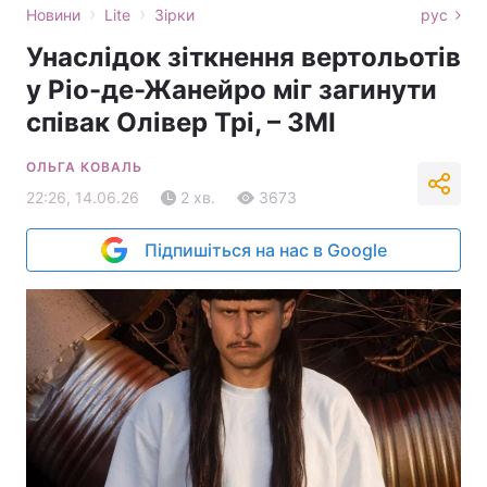
›
›
Новини
Lite
Зірки
рус
Унаслідок зіткнення вертольотів
у Ріо-де-Жанейро міг загинути
співак Олівер Трі, – ЗМІ
ОЛЬГА КОВАЛЬ
22:26, 14.06.26
2 хв.
3673
Підпишіться на нас в Google