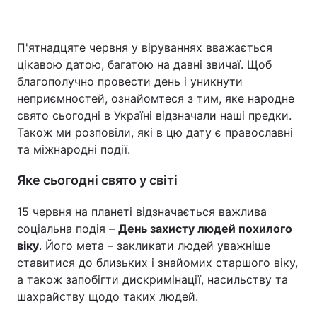
П'ятнадцяте червня у віруваннях вважається
Головна
Війна
цікавою датою, багатою на давні звичаї. Щоб
благополучно провести день і уникнути
Україна
Політика
неприємностей, ознайомтеся з тим, яке народне
свято сьогодні в Україні відзначали наші предки.
Економіка
Світ
Також ми розповіли, які в цю дату є православні
та міжнародні події.
Спорт
Наука
Яке сьогодні свято у світі
Техно і зв'язок
Лайт
15 червня на планеті відзначається важлива
Зброя
Інциденти
соціальна подія –
День захисту людей похилого
віку
. Його мета – закликати людей уважніше
Здоров'я
Туризм
ставитися до близьких і знайомих старшого віку,
а також запобігти дискримінації, насильству та
Цікавинки
Погода
шахрайству щодо таких людей.
Екологія
Регіони