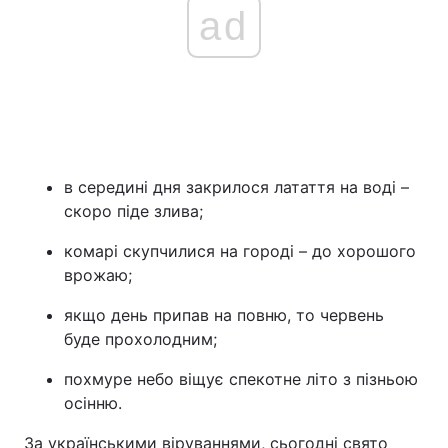
ad
в середині дня закрилося латаття на воді –
скоро піде злива;
комарі скупчилися на городі – до хорошого
врожаю;
якщо день припав на повню, то червень
буде прохолодним;
похмуре небо віщує спекотне літо з пізньою
осінню.
За українськими віруваннями, сьогодні свято