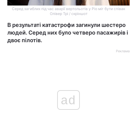
Серед загиблих під час аварії вертольотів у Ріо міг бути співак
Олівер Трі / скріншот
В результаті катастрофи загинули шестеро
людей. Серед них було четверо пасажирів і
двоє пілотів.
Реклама
ad