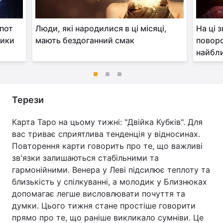
кпот
Люди, які народилися в ці місяці,
На ці 
чики
мають бездоганний смак
поворо
найбл
Терези
Карта Таро на цьому тижні: "Двійка Кубків". Для
вас триває сприятлива тенденція у відносинах.
Повторення карти говорить про те, що важливі
зв'язки залишаються стабільними та
гармонійними. Венера у Леві підсилює теплоту та
близькість у спілкуванні, а молодик у Близнюках
допомагає легше висловлювати почуття та
думки. Цього тижня стане простіше говорити
прямо про те, що раніше викликало сумніви. Це