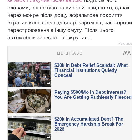
зв'язок і озвучив свою версію
події. За його
словами, він не їхав на високій швидкості, однак
через мокре після дощу асфальтове покриття
втратив контроль над спорткаром під час спроби
перестроювання в іншу смугу. Після цього
автомобіль занесло і розкрутило.
Реклама