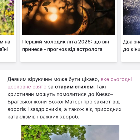
м на
Перший молодик літа 2026: що він
Два зн
аїні
принесе - прогноз від астролога
до кін
Деяким віруючим може бути цікаво,
яке сьогодні
церковне свято
за
старим стилем
. Такі
християни можуть помолитися до Києво-
Братської ікони Божої Матері про захист від
ворогів і заздрісників, а також від природних
катаклізмів і важких хвороб.