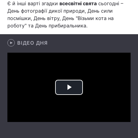
Є й інші варті згадки
всесвітні свята
сьогодні –
День фотографії дикої природи, День сили
Лонгріди
посмішки, День вітру, День "Візьми кота на
роботу" та День прибиральника.
Відео з Youtube
Статті
Інтерв'ю
ВІДЕО ДНЯ
Думки
Архів
Вакансії
Контакти
Послуги
Play
Video