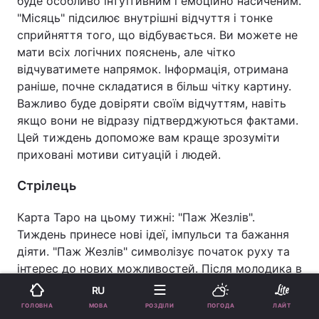
буде особливо інтуїтивним і емоційно насиченим.
"Місяць" підсилює внутрішні відчуття і тонке
сприйняття того, що відбувається. Ви можете не
мати всіх логічних пояснень, але чітко
відчуватимете напрямок. Інформація, отримана
раніше, почне складатися в більш чітку картину.
Важливо буде довіряти своїм відчуттям, навіть
якщо вони не відразу підтверджуються фактами.
Цей тиждень допоможе вам краще зрозуміти
приховані мотиви ситуацій і людей.
Стрілець
Карта Таро на цьому тижні: "Паж Жезлів".
Тиждень принесе нові ідеї, імпульси та бажання
діяти. "Паж Жезлів" символізує початок руху та
інтерес до нових можливостей. Після молодика в
Близнюках ви відчуватимете натхнення та
RU
готовність до змін. Ви можете зважитися на
МОВА
ГОЛОВНА
РОЗДІЛИ
ПОГОДА
ЛАЙТ