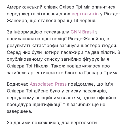
Американський співак Олівер Трі міг опинитися
серед жертв зіткнення двох
вертольотів
у Ріо-де-
Жанейро, що сталося вранці 14 червня.
За інформацією телеканалу
CNN Brasil
з
посиланням на дані поліції Ріо-де-Жанейро, в
результаті катастрофи загинули шестеро людей.
Серед них були чотири пасажири та два пілоти. В
опублікованому списку загиблих фігурує ім'я
Олівера Трі Нікеля. Також повідомлялося про
загибель аргентинського блогера Гаспара Прима.
Водночас
Associated Press
повідомляє, що ім'я
Олівера Трі дійсно було у списку пасажирів,
переданому авіаційним властям, однак офіційна
процедура ідентифікації тіл загиблих ще не
завершена.
За даними пожежників, два вертольоти