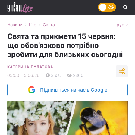
›
›
Новини
Lite
Свята
рус
Свята та прикмети 15 червня:
що обов’язково потрібно
зробити для близьких сьогодні
КАТЕРИНА ПУЛАТОВА
05:00, 15.06.26
3 хв.
2360
Підпишіться на нас в Google