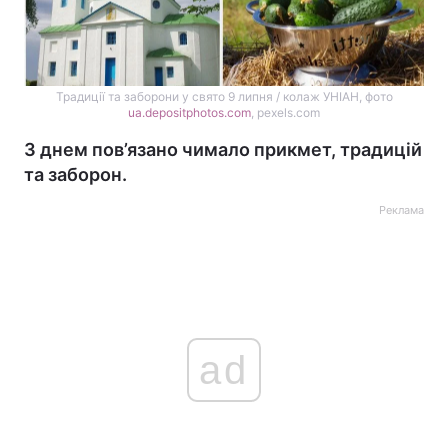
Традиції та заборони у свято 9 липня / колаж УНІАН, фото
ua.depositphotos.com
, pexels.com
З днем пов’язано чимало прикмет, традицій
та заборон.
Реклама
ad