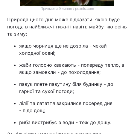
Прикмети 9 липня / pexels.com
Природа цього дня може підказати, якою буде
погода в найближчі тижні і навіть майбутню осінь
та зиму:
якщо чорниця ще не дозріла - чекай
холодної осені;
жаби голосно квакають - попереду тепло, а
якщо замовкли - до похолодання;
павук плете павутину біля будинку - до
гарної та сухої погоди;
лілії та латаття закрилися посеред дня
- піде дощ;
риба вистрибує з води - теж до дощу.