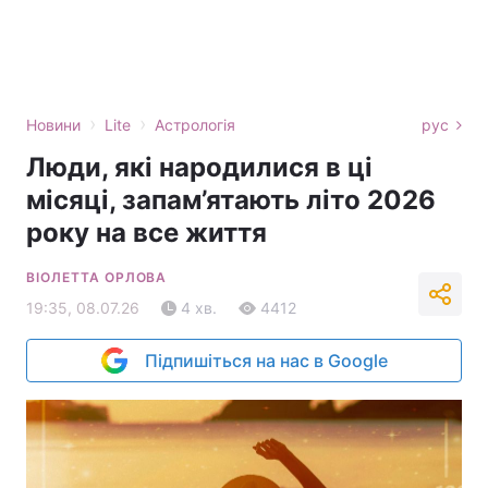
›
›
Новини
Lite
Астрологія
рус
Люди, які народилися в ці
місяці, запам’ятають літо 2026
року на все життя
ВІОЛЕТТА ОРЛОВА
19:35, 08.07.26
4 хв.
4412
Підпишіться на нас в Google