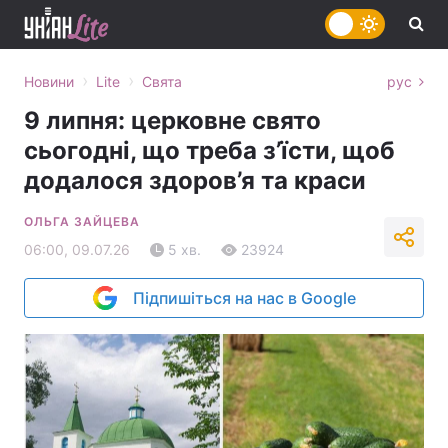
›
›
Новини
Lite
Свята
рус
9 липня: церковне свято
сьогодні, що треба з’їсти, щоб
додалося здоров’я та краси
ОЛЬГА ЗАЙЦЕВА
06:00, 09.07.26
5 хв.
23924
Підпишіться на нас в Google