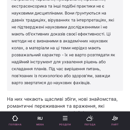
екстрасенсорика та інші подібні практики не є
науковими дисциплінами. Вони ґрунтуються на
давніх традиціях, віруваннях та інтерпретаціях, які
не підтверджені науковими дослідженнями і не
мають об'єктивних доказів своєї ефективності. Ці
методи не є визнаними в академічних наукових
колах, а матеріали на ці теми нерідко мають
розважальний характер - їх не варто розглядати як
надійний інструмент для ухвалення рішень або
складання планів. Під час вирішення питань,
пов'язаних із психологією або здоров'ям, завжди
варто звертатися до наукових фахівців.
На них чекають щасливі збіги, нові знайомства,
романтичні переживання та враження, які
надовго залишаться в пам’яті. Звісно, тепла пора
RU
року принесе приємні моменти кожному, проте
МОВА
ГОЛОВНА
РОЗДІЛИ
ПОГОДА
ЛАЙТ
саме ті, хто народився в лютому, березні, липні