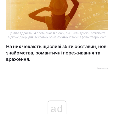
Це літо додасть їм впевненості в собі, зміцнить дружні зв’язки та
відкриє двері для яскравих романтичних історій / фото freepik.com
На них чекають щасливі збіги обставин, нові
знайомства, романтичні переживання та
враження.
Реклама
ad