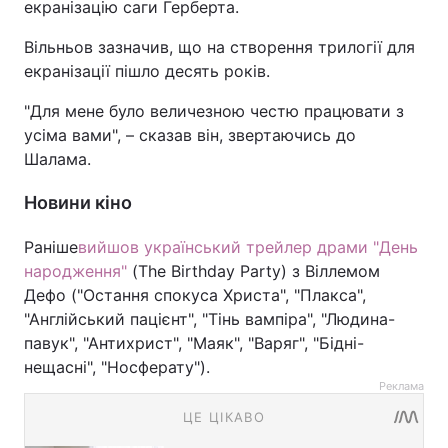
екранізацію саги Герберта.
Вільньов зазначив, що на створення трилогії для
екранізації пішло десять років.
"Для мене було величезною честю працювати з
усіма вами", – сказав він, звертаючись до
Шалама.
Новини кіно
Раніше
вийшов український трейлер драми "День
народження"
(The Birthday Party) з Віллемом
Дефо ("Остання спокуса Христа", "Плакса",
"Англійський пацієнт", "Тінь вампіра", "Людина-
павук", "Антихрист", "Маяк", "Варяг", "Бідні-
нещасні", "Носферату").
Реклама