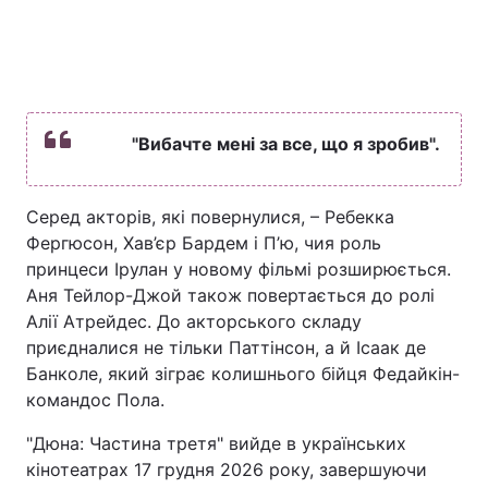
"Вибачте мені за все, що я зробив".
Серед акторів, які повернулися, – Ребекка
Фергюсон, Хав’єр Бардем і П’ю, чия роль
принцеси Ірулан у новому фільмі розширюється.
Аня Тейлор-Джой також повертається до ролі
Алії Атрейдес. До акторського складу
приєдналися не тільки Паттінсон, а й Ісаак де
Банколе, який зіграє колишнього бійця Федайкін-
командос Пола.
"Дюна: Частина третя" вийде в українських
кінотеатрах 17 грудня 2026 року, завершуючи