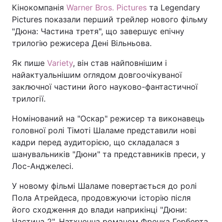
Кінокомпанія
Warner Bros. Pictures
та Legendary
Pictures показали перший трейлер нового фільму
"Дюна: Частина третя", що завершує епічну
трилогію режисера Дені Вільньова.
Як пише
Variety
, він став найповнішим і
найактуальнішим оглядом довгоочікуваної
заключної частини його науково-фантастичної
трилогії.
Номінований на "Оскар" режисер та виконавець
головної ролі Тімоті Шаламе представили нові
кадри перед аудиторією, що складалася з
шанувальників "Дюни" та представників преси, у
Лос-Анджелесі.
У новому фільмі Шаламе повертається до ролі
Пола Атрейдеса, продовжуючи історію після
його сходження до влади наприкінці "Дюни:
Частина 2". Натхненна романом Френка Герберта