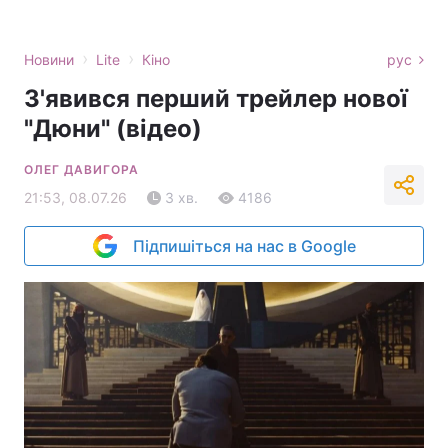
›
›
Новини
Lite
Кіно
рус
З'явився перший трейлер нової
"Дюни" (відео)
ОЛЕГ ДАВИГОРА
21:53, 08.07.26
3 хв.
4186
Підпишіться на нас в Google