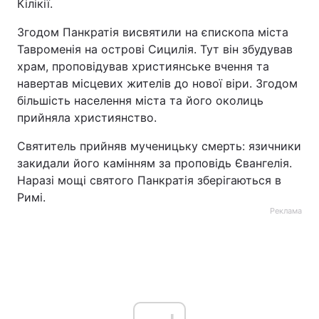
Кілікії.
Згодом Панкратія висвятили на єпископа міста
Тавроменія на острові Сицилія. Тут він збудував
храм, проповідував християнське вчення та
навертав місцевих жителів до нової віри. Згодом
більшість населення міста та його околиць
прийняла християнство.
Святитель прийняв мученицьку смерть: язичники
закидали його камінням за проповідь Євангелія.
Наразі мощі святого Панкратія зберігаються в
Римі.
Реклама