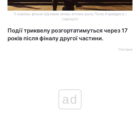
У новому фільмі Шаламе знову втілює роль Пола Атрейдеса /
скріншот
Події триквелу розгортатимуться через 17
років після фіналу другої частини.
Реклама
ad