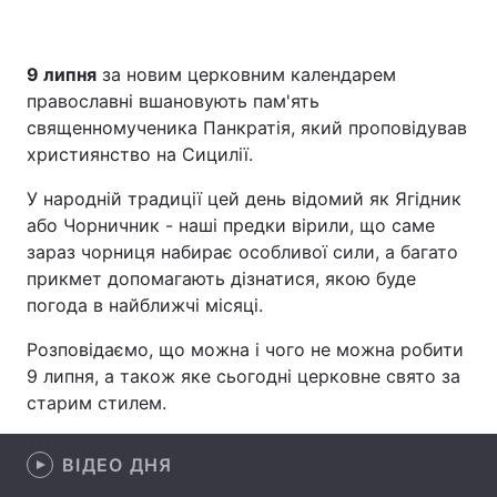
9 липня
за новим церковним календарем
Головна
Війна
православні вшановують пам'ять
священномученика Панкратія, який проповідував
Україна
Політика
християнство на Сицилії.
Економіка
Світ
У народній традиції цей день відомий як Ягідник
або Чорничник - наші предки вірили, що саме
Спорт
Наука
зараз чорниця набирає особливої сили, а багато
прикмет допомагають дізнатися, якою буде
Техно і зв'язок
Лайт
погода в найближчі місяці.
Зброя
Інциденти
Розповідаємо, що можна і чого не можна робити
9 липня, а також яке сьогодні церковне свято за
Здоров'я
Туризм
старим стилем.
Цікавинки
Погода
ВІДЕО ДНЯ
Екологія
Регіони