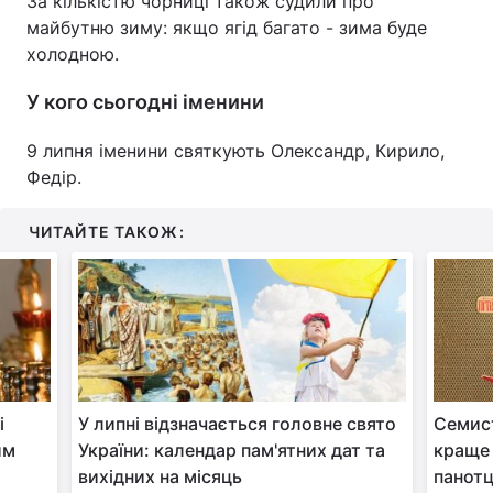
За кількістю чорниці також судили про
майбутню зиму: якщо ягід багато - зима буде
холодною.
У кого сьогодні іменини
9 липня іменини святкують Олександр, Кирило,
Федір.
ЧИТАЙТЕ ТАКОЖ:
і
У липні відзначається головне свято
Семист
им
України: календар пам'ятних дат та
краще 
вихідних на місяць
панот