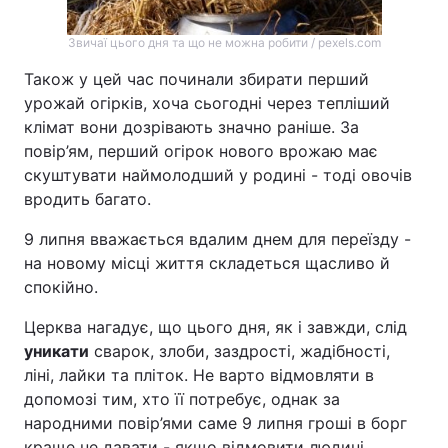
Звичаї цього дня та що не можна робити / pexels.com
Також у цей час починали збирати перший
урожай огірків, хоча сьогодні через тепліший
клімат вони дозрівають значно раніше. За
повір’ям, перший огірок нового врожаю має
скуштувати наймолодший у родині - тоді овочів
вродить багато.
9 липня вважається вдалим днем для переїзду -
на новому місці життя складеться щасливо й
спокійно.
Церква нагадує, що цього дня, як і завжди, слід
уникати
сварок, злоби, заздрості, жадібності,
ліні, лайки та пліток. Не варто відмовляти в
допомозі тим, хто її потребує, однак за
народними повір’ями саме 9 липня гроші в борг
краще не давати - якщо відмовити людині