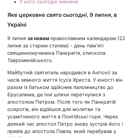
У кого сьогодні іменини
Тема оформлення
Яке церковне свято сьогодні, 9 липня, в
Україні
9 липня
за новим
православним календарем (22
липня за старим стилем) - день пам'яті
священномученика Панкратія, єпископа
Тавроменійського.
Майбутній святитель народився в Антіохії за
часів земного життя Ісуса Христа. У юності він
разом із батьком здійснив паломництво до
Єрусалима, де їхні шляхи перетнулися з
апостолом Петром. Після того як Панкратій
осиротів, він відійшов для молитви та
усамітненого життя в Понтійські гори. Через
деякий час апостол Петро знову зустрів його і
привів до апостола Павла, який перебував у