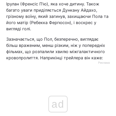
Ірулан (Френсіс П’ю), яка хоче дитину. Також
багато уваги приділяється Дункану Айдахо,
грізному воїну, який загинув, захищаючи Пола та
його матір (Ребекка Фергюсон), і воскрес у
вигляді голі.
Зазначається, що Пол, безперечно, виглядає
більш враженим, менш різким, ніж у попередніх
фільмах, що розпалили хвилю міжгалактичного
кровопролиття. Наприкінці трейлера він каже:
Реклама
ad