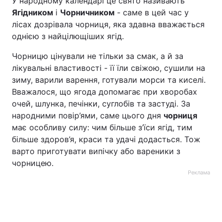
У народному календарі це свято називають
Ягідником
і
Чорничником
- саме в цей час у
лісах дозрівала чорниця, яка здавна вважається
однією з найцілющіших ягід.
Чорницю цінували не тільки за смак, а й за
лікувальні властивості - її їли свіжою, сушили на
зиму, варили варення, готували морси та киселі.
Вважалося, що ягода допомагає при хворобах
очей, шлунка, печінки, суглобів та застуді. За
народними повір’ями, саме цього дня
чорниця
має особливу силу: чим більше з’їси ягід, тим
більше здоров’я, краси та удачі додасться. Тож
варто приготувати випічку або вареники з
чорницею.
Реклама