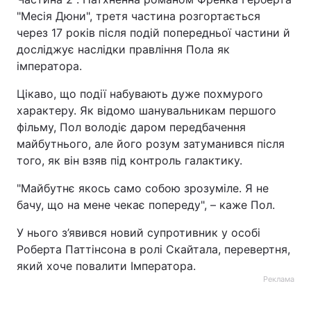
"Месія Дюни", третя частина розгортається
через 17 років після подій попередньої частини й
досліджує наслідки правління Пола як
імператора.
Цікаво, що події набувають дуже похмурого
характеру. Як відомо шанувальникам першого
фільму, Пол володіє даром передбачення
майбутнього, але його розум затуманився після
того, як він взяв під контроль галактику.
"Майбутнє якось само собою зрозуміле. Я не
бачу, що на мене чекає попереду", – каже Пол.
У нього з’явився новий супротивник у особі
Роберта Паттінсона в ролі Скайтала, перевертня,
який хоче повалити Імператора.
Реклама