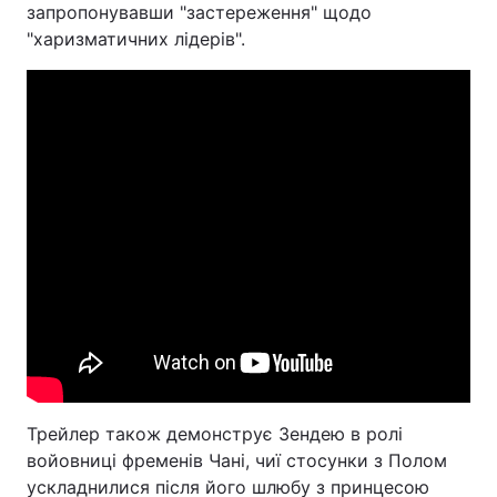
запропонувавши "застереження" щодо
"харизматичних лідерів".
Трейлер також демонструє Зендею в ролі
войовниці фременів Чані, чиї стосунки з Полом
ускладнилися після його шлюбу з принцесою