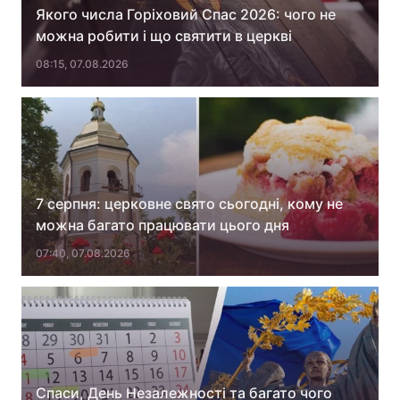
Якого числа Горіховий Спас 2026: чого не
можна робити і що святити в церкві
08:15, 07.08.2026
Головна
Війна
Україна
Політика
Економіка
Світ
Спорт
Наука
7 серпня: церковне свято сьогодні, кому не
можна багато працювати цього дня
Техно і зв'язок
Лайт
07:40, 07.08.2026
Зброя
Інциденти
Здоров'я
Туризм
Цікавинки
Погода
Екологія
Регіони
Спаси, День Незалежності та багато чого