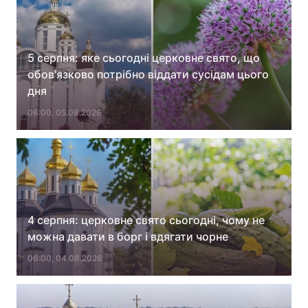
5 серпня: яке сьогодні церковне свято, що
обов'язково потрібно віддати сусідам цього
дня
06:00, 05.08.2026
4 серпня: церковне свято сьогодні, чому не
можна давати в борг і вдягати чорне
06:00, 04.08.2026