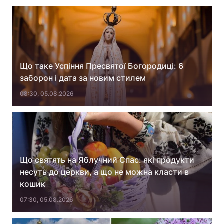
Що таке Успіння Пресвятої Богородиці: 6
заборон і дата за новим стилем
08:30, 05.08.2026
Що святять на Яблучний Спас: які продукти
несуть до церкви, а що не можна класти в
кошик
07:30, 05.08.2026