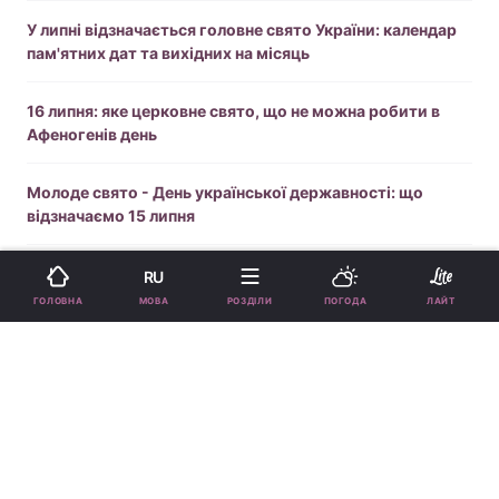
У липні відзначається головне свято України: календар
пам'ятних дат та вихідних на місяць
16 липня: яке церковне свято, що не можна робити в
Афеногенів день
Молоде свято - День української державності: що
відзначаємо 15 липня
День хрещення Русі-України: як князь Володимир
RU
змінив історію і що було до 988 року
МОВА
ГОЛОВНА
РОЗДІЛИ
ПОГОДА
ЛАЙТ
Сьогодні відзначаємо День Володимира: гарні
привітання та картинки до іменин
День Володимира у 2026 році: дата за новим
календарем і традиції свята