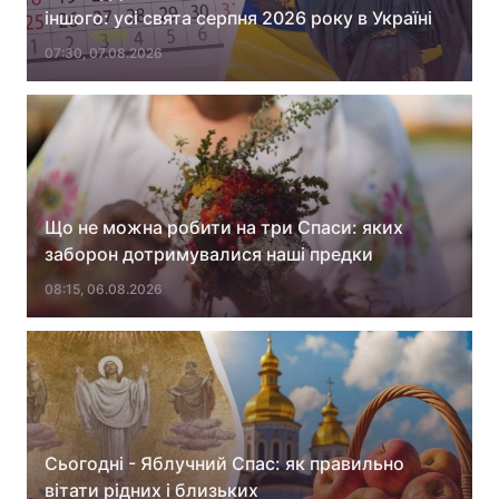
іншого: усі свята серпня 2026 року в Україні
Лонгріди
07:30, 07.08.2026
Відео з Youtube
Статті
Інтерв'ю
Думки
Архів
Вакансії
Що не можна робити на три Спаси: яких
Контакти
заборон дотримувалися наші предки
08:15, 06.08.2026
Послуги
Сьогодні - Яблучний Спас: як правильно
вітати рідних і близьких