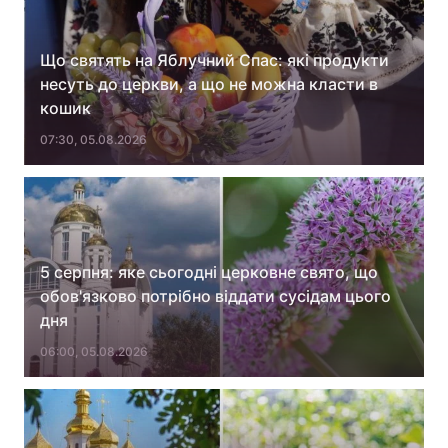
Що святять на Яблучний Спас: які продукти
несуть до церкви, а що не можна класти в
кошик
07:30, 05.08.2026
5 серпня: яке сьогодні церковне свято, що
обов'язково потрібно віддати сусідам цього
дня
06:00, 05.08.2026