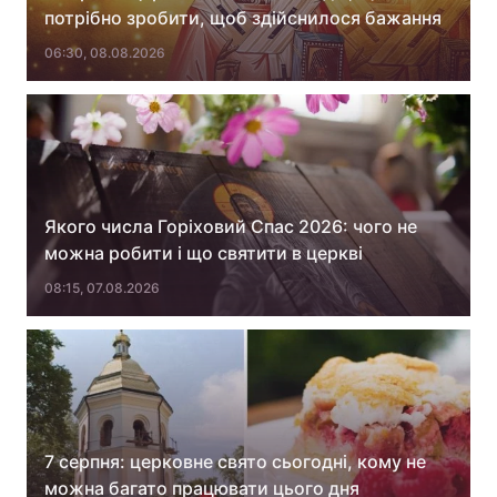
потрібно зробити, щоб здійснилося бажання
Лонгріди
06:30, 08.08.2026
Відео з Youtube
Статті
Інтерв'ю
Думки
Архів
Вакансії
Якого числа Горіховий Спас 2026: чого не
Контакти
можна робити і що святити в церкві
08:15, 07.08.2026
Послуги
7 серпня: церковне свято сьогодні, кому не
можна багато працювати цього дня