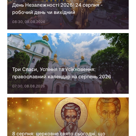
День Незалежності 2026: 24 серпня -
робочий день чи вихідний
08:30, 08.08.2026
Головна
Війна
Україна
Політика
Економіка
Світ
Спорт
Наука
Три Спаси, Успіння та Усікновення:
православний календар на серпень 2026
Техно і зв'язок
Лайт
07:30, 08.08.2026
Зброя
Інциденти
Здоров'я
Туризм
Цікавинки
Погода
Екологія
Регіони
8 серпня: церковне свято сьогодні, що