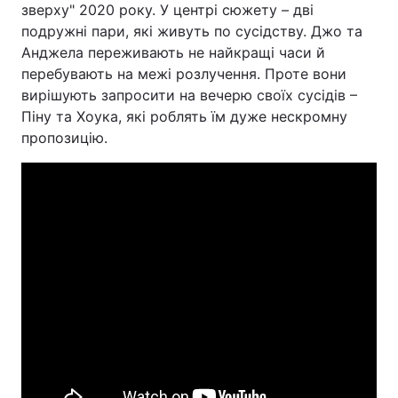
зверху" 2020 року. У центрі сюжету – дві
подружні пари, які живуть по сусідству. Джо та
Анджела переживають не найкращі часи й
перебувають на межі розлучення. Проте вони
вирішують запросити на вечерю своїх сусідів –
Піну та Хоука, які роблять їм дуже нескромну
пропозицію.