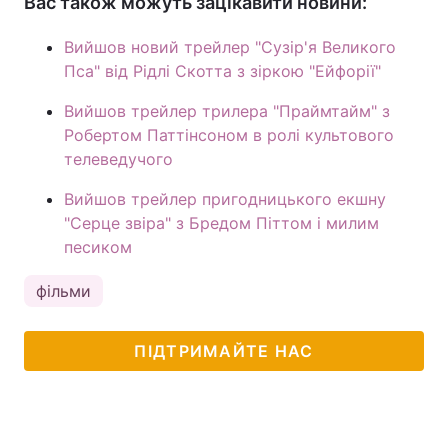
Вас також можуть зацікавити новини:
Вийшов новий трейлер "Сузір'я Великого
Пса" від Рідлі Скотта з зіркою "Ейфорії"
Вийшов трейлер трилера "Праймтайм" з
Робертом Паттінсоном в ролі культового
телеведучого
Вийшов трейлер пригодницького екшну
"Серце звіра" з Бредом Піттом і милим
песиком
фільми
ПІДТРИМАЙТЕ НАС