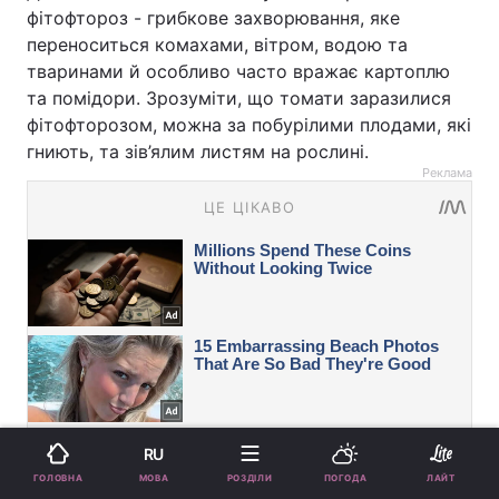
фітофтороз - грибкове захворювання, яке
переноситься комахами, вітром, водою та
тваринами й особливо часто вражає картоплю
та помідори. Зрозуміти, що томати заразилися
фітофторозом, можна за побурілими плодами, які
гниють, та зів’ялим листям на рослині.
Реклама
RU
МОВА
ГОЛОВНА
РОЗДІЛИ
ПОГОДА
ЛАЙТ