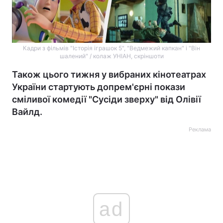
Кадри з фільмів "Історія іграшок 5", "Ведмежий капкан" і "Він
шалений" / колаж УНІАН, скріншоти
Також цього тижня у вибраних кінотеатрах
України стартують допрем'єрні покази
сміливої комедії "Сусіди зверху" від Олівії
Вайлд.
Реклама
ad