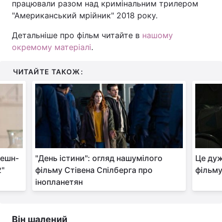
працювали разом над кримінальним трилером
"Американський мрійник" 2018 року.
Детальніше про фільм читайте в
нашому
окремому матеріалі
.
ЧИТАЙТЕ ТАКОЖ:
фешн-
"День істини": огляд нашумілого
Це дуж
2"
фільму Стівена Спілберга про
фільму
інопланетян
Він шалений