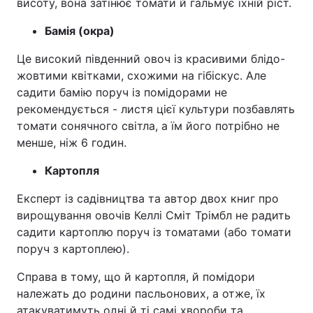
висоту, вона затінює томати й гальмує їхній ріст.
Бамія (окра)
Це високий південний овоч із красивими блідо-
жовтими квітками, схожими на гібіскус. Але
садити бамію поруч із помідорами не
рекомендується - листя цієї культури позбавлять
томати сонячного світла, а їм його потрібно не
менше, ніж 6 годин.
Картопля
Експерт із садівництва та автор двох книг про
вирощування овочів Келлі Сміт Трімбл не радить
садити картоплю поруч із томатами (або томати
поруч з картоплею).
Справа в тому, що й картопля, й помідори
належать до родини пасльонових, а отже, їх
атакуватимуть одні й ті самі хвороби та