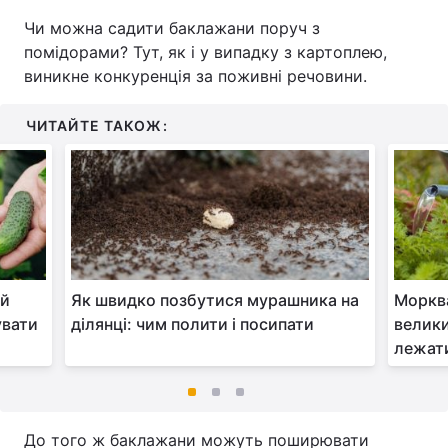
Чи можна садити баклажани поруч з
помідорами? Тут, як і у випадку з картоплею,
виникне конкуренція за поживні речовини.
ЧИТАЙТЕ ТАКОЖ:
ай
Як швидко позбутися мурашника на
Морква
увати
ділянці: чим полити і посипати
велики
лежати
До того ж баклажани можуть поширювати