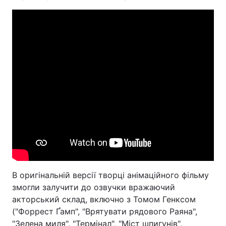
В оригінальній версії творці анімаційного фільму
змогли залучити до озвучки вражаючий
акторський склад, включно з Томом Генксом
("Форрест Ґамп", "Врятувати рядового Раяна",
"Зелена миля", "Термінал", "Міст шпигунів",