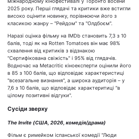
міжнародному кінофестивалі у Торонто восени
2025 року. Перші глядачі та критики вже встигли
високо оцінити новинку, порівнюючи його з
класикою жанру – "Рейдом" та "Олдбоєм".
Наразі оцінка фільму на IMDb становить 7,3 з 10
балів, тоді як на Rotten Tomatoes він має 98%
схвалення від критиків з відзнакою
"Сертифікована свіжість" і 95% від глядачів.
Водночас на Metacritic кіноексперти оцінили його
в 85 з 100 балів, що відповідає характеристиці
"всезагальне визнання", а широка аудиторія – у
7,6 з 10 балів, що відповідає характеритиці "в
цілому позитивні відгуки".
Сусіди зверху
The Invite (США, 2026, комедія/драма)
Фільм є римейком іспанської комедії "Люди