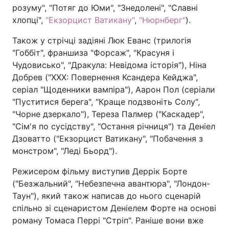
розуму", "Потяг до Юми", "Знедолені", "Славні
хлопці",
"Екзорцист Ватикану"
,
"Нюрнберг"
).
Також у стрічці задіяні Люк Еванс (трилогія
"Гоббіт", франшиза "Форсаж", "Красуня і
Чудовисько", "Дракула: Невідома історія"), Ніна
Добрев ("ХХХ: Повернення Ксандера Кейджа",
серіал "Щоденники вампіра"), Аарон Пол (серіали
"Пуститися берега", "Краще подзвоніть Солу",
"Чорне дзеркало"), Тереза Палмер ("Каскадер",
"Сім'я по сусідству", "Остання річниця") та Деніел
Дзоватто ("Екзорцист Ватикану", "Побачення з
монстром", "Леді Бьорд").
Режисером фільму виступив Деррік Борте
("Безжальний", "Небезпечна авантюра", "Лондон-
Таун"), який також написав до нього сценарій
спільно зі сценаристом Деніелем Форте на основі
роману Томаса Перрі "Стріп". Раніше вони вже