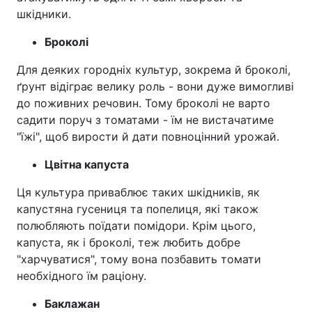
шкідники.
Броколі
Для деяких городніх культур, зокрема й броколі,
ґрунт відіграє велику роль - вони дуже вимогливі
до поживних речовин. Тому броколі не варто
садити поруч з томатами - їм не вистачатиме
"їжі", щоб вирости й дати повноцінний урожай.
Цвітна капуста
Ця культура приваблює таких шкідників, як
капустяна гусениця та попелиця, які також
полюбляють поїдати помідори. Крім цього,
капуста, як і броколі, теж любить добре
"харчуватися", тому вона позбавить томати
необхідного їм раціону.
Баклажан