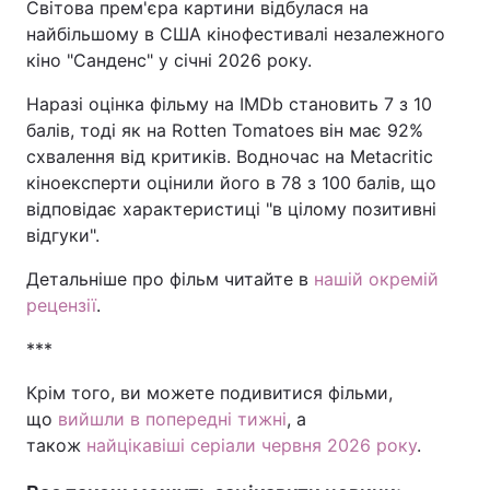
Світова прем'єра картини відбулася на
найбільшому в США кінофестивалі незалежного
кіно "Санденс" у січні 2026 року.
Наразі оцінка фільму на IMDb становить 7 з 10
балів, тоді як на Rotten Tomatoes він має 92%
схвалення від критиків. Водночас на Metacritic
кіноексперти оцінили його в 78 з 100 балів, що
відповідає характеристиці "в цілому позитивні
відгуки".
Детальніше про фільм читайте в
нашій окремій
рецензії
.
***
Крім того, ви можете подивитися фільми,
що
вийшли в попередні тижні
, а
також
найцікавіші серіали червня 2026 року
.