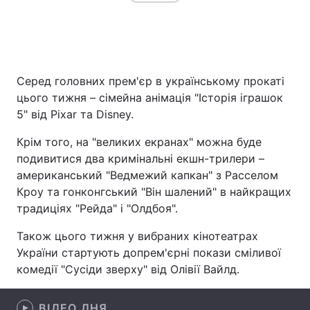
Головна
Війна
Серед головних прем'єр в українському прокаті
Україна
Політика
цього тижня – сімейна анімація "Історія іграшок
5" від Pixar та Disney.
Економіка
Світ
Крім того, на "великих екранах" можна буде
Спорт
Наука
подивитися два кримінальні екшн-трилери –
американський "Ведмежий капкан" з Расселом
Техно і зв'язок
Лайт
Кроу та гонконгський "Він шалений" в найкращих
традиціях "Рейда" і "Олдбоя".
Зброя
Інциденти
Також цього тижня у вибраних кінотеатрах
Здоров'я
Туризм
України стартують допрем'єрні покази сміливої
комедії "Сусіди зверху" від Олівії Вайлд.
Цікавинки
Погода
Екологія
Регіони
ВІДЕО ДНЯ