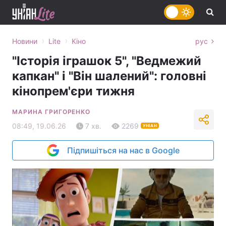
›
›
Новини
Lite
Кіно
рус
"Історія іграшок 5", "Ведмежий
капкан" і "Він шалений": головні
кінопрем'єри тижня
МАРИНА ГРИГОРЕНКО
08:49, 19.06.26
7 хв.
2269
УНІАН
Підпишіться на нас в Google