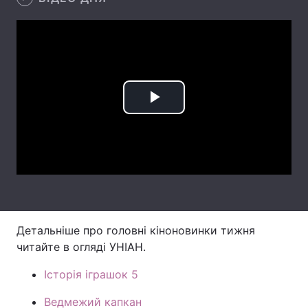
Лонгріди
Відео з Youtube
Статті
Інтерв'ю
Думки
Play
Архів
Вакансії
Video
Контакти
Послуги
Детальніше про головні кіноновинки тижня
читайте в огляді УНІАН.
Історія іграшок 5
Ведмежий капкан