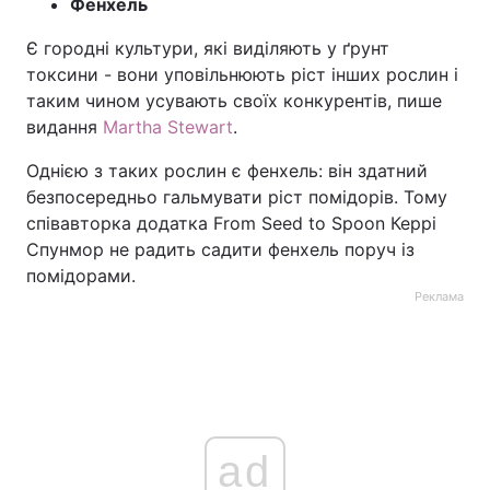
Фенхель
Є городні культури, які виділяють у ґрунт
токсини - вони уповільнюють ріст інших рослин і
таким чином усувають своїх конкурентів, пише
видання
Martha Stewart
.
Однією з таких рослин є фенхель: він здатний
безпосередньо гальмувати ріст помідорів. Тому
співавторка додатка From Seed to Spoon Керрі
Спунмор не радить садити фенхель поруч із
помідорами.
Реклама
ad