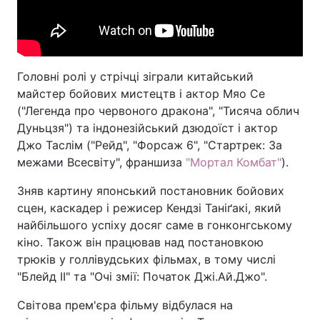
Головні ролі у стрічці зіграли китайський
майстер бойових мистецтв і актор Мяо Се
("Легенда про червоного дракона", "Тисяча облич
Дуньцзя") та індонезійський дзюдоїст і актор
Джо Таслім ("Рейд", "Форсаж 6", "Стартрек: За
межами Всесвіту", франшиза
"Мортал Комбат"
).
Зняв картину японський постановник бойових
сцен, каскадер і режисер Кендзі Таніґакі, який
найбільшого успіху досяг саме в гонконгському
кіно. Також він працював над постановкою
трюків у голлівудських фільмах, в тому числі
"Блейд II" та "Очі змії: Початок Джі.Ай.Джо".
Світова прем'єра фільму відбулася на