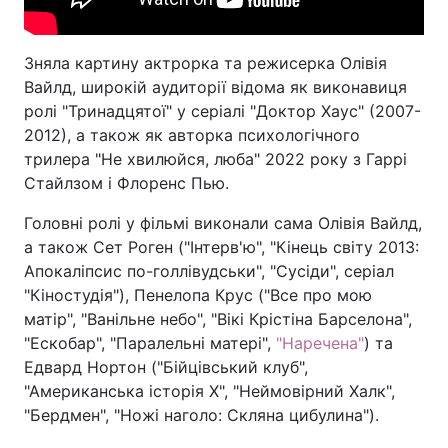
Зняла картину актрорка та режисерка Олівія
Вайлд, широкій аудиторії відома як виконавиця
ролі "Тринадцятої" у серіалі "Доктор Хаус" (2007-
2012), а також як авторка психологічного
трилера "Не хвилюйся, люба" 2022 року з Гаррі
Стайлзом і Флоренс Пью.
Головні ролі у фільмі виконали сама Олівія Вайлд,
а також Сет Роген ("Інтерв'ю", "Кінець світу 2013:
Апокаліпсис по-голлівудськи", "Сусіди", серіал
"Кіностудія"), Пенелопа Крус ("Все про мою
матір", "Ванільне небо", "Вікі Крістіна Барселона",
"Ескобар", "Паралельні матері",
"Наречена"
) та
Едвард Нортон ("Бійцівський клуб",
"Американська історія Х", "Неймовірний Халк",
"Бердмен", "Ножі наголо: Скляна цибулина").