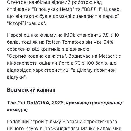
Стентон, найбільш відомий роботою над
стрічками "В пошуках Немо" та "ВОЛЛ-І". Цікаво,
що він також був в команді сценаристів першої
"Історії іграшок".
Наразі оцінка фільму на IMDb становить 7,8 з 10
балів, тоді як на Rotten Tomatoes він має 94%
схвалення від критиків з відзнакою
"Сертифікована свіжість". Водночас на Metacritic
кіноексперти оцінили його в 73 з 100 балів, що
відповідає характеристиці "в цілому позитивні
відгуки".
Ведмежий капкан
The Get Out
(США, 2026, кримінал/трилер/екшн/
комедія)
Головний герой фільму – власник престижного
нічного клубу в Лос-Анджелесі Манко Капак, чий