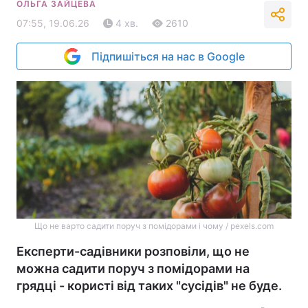
ОЛЬГА ЗАЙЦЕВА
07:55, 19.06.26
4 хв.
2610
Підпишіться на нас в Google
Що не варто садити поруч з помідорами і чому / pexels.com
Експерти-садівники розповіли, що не
можна садити поруч з помідорами на
грядці - користі від таких "сусідів" не буде.