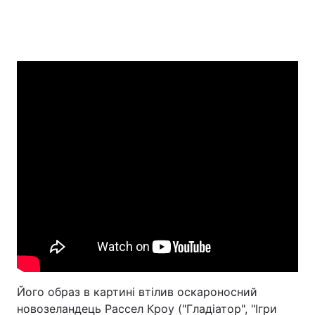
Його образ в картині втілив оскароносний
новозеландець Рассел Кроу ("Гладіатор", "Ігри