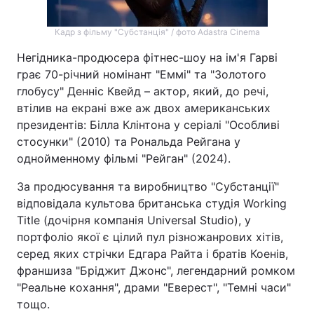
Кадр з фільму "Субстанція" / фото Adastra Cinema
Негідника-продюсера фітнес-шоу на ім'я Гарві
грає 70-річний номінант "Еммі" та "Золотого
глобусу" Денніс Квейд – актор, який, до речі,
втілив на екрані вже аж двох американських
президентів: Білла Клінтона у серіалі "Особливі
стосунки" (2010) та Рональда Рейгана у
однойменному фільмі "Рейган" (2024).
За продюсування та виробництво "Субстанції"
відповідала культова британська студія Working
Title (дочірня компанія Universal Studio), у
портфоліо якої є цілий пул різножанрових хітів,
серед яких стрічки Едгара Райта і братів Коенів,
франшиза "Бріджит Джонс", легендарний ромком
"Реальне кохання", драми "Еверест", "Темні часи"
тощо.