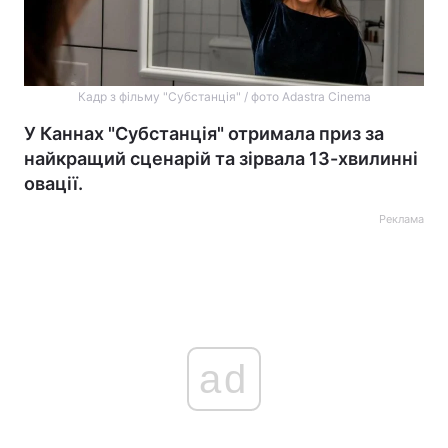
Кадр з фільму "Субстанція" / фото Adastra Cinema
У Каннах "Субстанція" отримала приз за
найкращий сценарій та зірвала 13-хвилинні
овації.
Реклама
ad