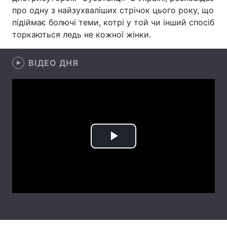
про одну з найзухваліших стрічок цього року, що
Лонгріди
підіймає болючі теми, котрі у той чи інший спосіб
торкаються ледь не кожної жінки.
Відео з Youtube
Статті
ВІДЕО ДНЯ
Інтерв'ю
Думки
Архів
Вакансії
Контакти
Послуги
Play
Video