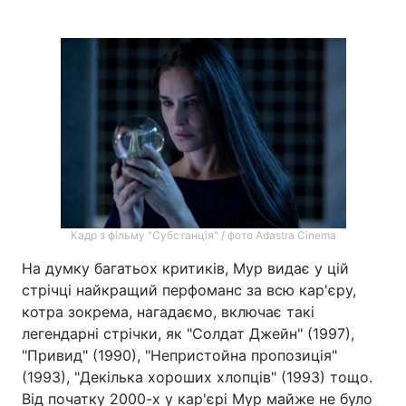
Кадр з фільму "Субстанція" / фото Adastra Cinema
На думку багатьох критиків, Мур видає у цій
стрічці найкращий перфоманс за всю кар'єру,
котра зокрема, нагадаємо, включає такі
легендарні стрічки, як "Солдат Джейн" (1997),
"Привид" (1990), "Непристойна пропозиція"
(1993), "Декілька хороших хлопців" (1993) тощо.
Від початку 2000-х у кар'єрі Мур майже не було