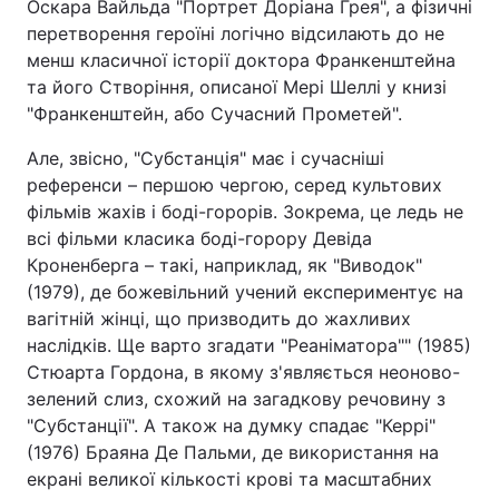
Оскара Вайльда "Портрет Доріана Грея", а фізичні
перетворення героїні логічно відсилають до не
менш класичної історії доктора Франкенштейна
та його Створіння, описаної Мері Шеллі у книзі
"Франкенштейн, або Сучасний Прометей".
Але, звісно, "Субстанція" має і сучасніші
референси – першою чергою, серед культових
фільмів жахів і боді-горорів. Зокрема, це ледь не
всі фільми класика боді-горору Девіда
Кроненберга – такі, наприклад, як "Виводок"
(1979), де божевільний учений експериментує на
вагітній жінці, що призводить до жахливих
наслідків. Ще варто згадати "Реаніматора"" (1985)
Стюарта Гордона, в якому з'являється неоново-
зелений слиз, схожий на загадкову речовину з
"Субстанції". А також на думку спадає "Керрі"
(1976) Браяна Де Пальми, де використання на
екрані великої кількості крові та масштабних