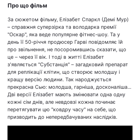
Про що фільм
Тема оформлення
За сюжетом фільму, Елізабет Спаркл (Демі Мур)
– справжня суперзірка та володарка премії
"Оскар", яка веде популярне фітнес-шоу. Та у
день її 50-річчя продюсер Гарві повідомляє їй
про звільнення, не посоромившись сказати, що
це – через її вік. І тоді в житті Елізабет
з'являється "Субстанція" – загадковий препарат
для реплікації клітин, що створює молодшу і
кращу версію людини. Так народжується
прекрасна Сью: молодша, гарніша, досконаліша...
Дві версії Елізабет мають змінювати одна одну
кожні сім днів, але невдовзі кожна починає
перетягувати цю "ковдру часу" на себе, що
призводить до непередбачуваних наслідків.