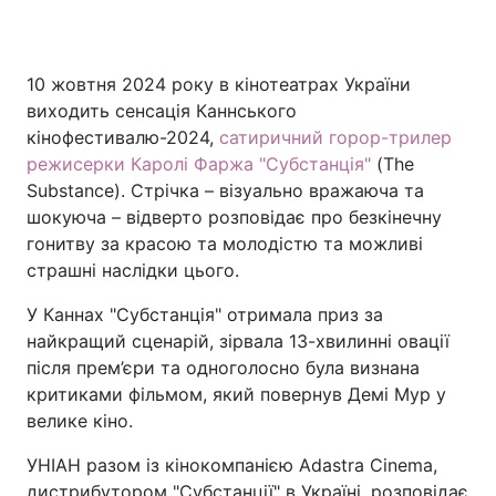
10 жовтня 2024 року в кінотеатрах України
Головна
Війна
виходить сенсація Каннського
кінофестивалю-2024,
сатиричний горор-трилер
Україна
Політика
режисерки Каролі Фаржа "Субстанція"
(The
Substance). Стрічка – візуально вражаюча та
Економіка
Світ
шокуюча – відверто розповідає про безкінечну
Спорт
Наука
гонитву за красою та молодістю та можливі
страшні наслідки цього.
Техно і зв'язок
Лайт
У Каннах "Субстанція" отримала приз за
Зброя
Інциденти
найкращий сценарій, зірвала 13-хвилинні овації
після прем’єри та одноголосно була визнана
Здоров'я
Туризм
критиками фільмом, який повернув Демі Мур у
велике кіно.
Цікавинки
Погода
УНІАН разом із кінокомпанією Adastra Cinema,
Екологія
Регіони
дистрибутором "Субстанції" в Україні, розповідає