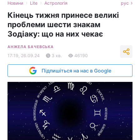
›
›
Новини
Lite
Астрологія
рус
Кінець тижня принесе великі
проблеми шести знакам
Зодіаку: що на них чекає
АНЖЕЛА БАЧЕВСЬКА
17:19, 26.09.24
3 хв.
46190
Підпишіться на нас в Google