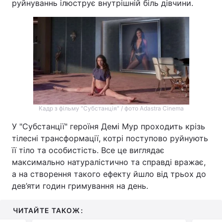
руйнуваннь ілюструє внутрішній біль дівчини.
Кадр з фільму "Субстанція" / фото Adastra Cinema
У "Субстанції" героїня Демі Мур проходить крізь
тілесні трансформації, котрі поступово руйнують
її тіло та особистість. Все це виглядає
максимально натуралістично та справді вражає,
а на створення такого ефекту йшло від трьох до
дев’яти годин гримування на день.
ЧИТАЙТЕ ТАКОЖ: