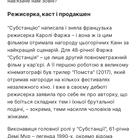
нав’язане нам зовні?
Режисерка, каст і продакшен
"Субстанцію" написала і зняла французька
режисерка Каролі Фаржа – і вона ж із цим
фільмом отримала нагороду цьогорічних Канн за
найкращий сценарій. Для 48-річної Фаржа
"Субстанція" – це лише другий повнометражний
фільм у кар'єрі. А її першою роботою в великому
кінематографі був трилер "Помста" (2017), який
отримав нагороди на кількох фестивалях
незалежного кіно. І вже в своєму дебюті
режисерка заявила про себе як про авторку, що
не боїться складних тем і їхньої брутальної
подачі, – зокрема, теми насилля чоловіків над
жінками.
Виконавиця головної ролі у "Субстанції", 61-річна
Демі Мур – легенда 1990-х, окремо відома