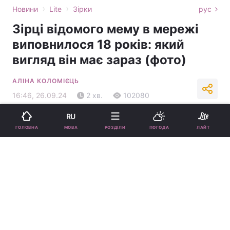
›
›
Новини
Lite
Зірки
рус
Зірці відомого мему в мережі
виповнилося 18 років: який
вигляд він має зараз (фото)
АЛІНА КОЛОМІЄЦЬ
16:46, 26.09.24
2 хв.
102080
RU
Підпишіться на нас в Google
МОВА
ГОЛОВНА
РОЗДІЛИ
ПОГОДА
ЛАЙТ