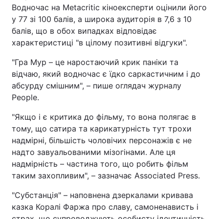
Водночас на Metacritic кіноексперти оцінили його
у 77 зі 100 балів, а широка аудиторія в 7,6 з 10
балів, що в обох випадках відповідає
характеристиці "в цілому позитивні відгуки".
"Гра Мур – це наростаючий крик паніки та
відчаю, який водночас є їдко саркастичним і до
абсурду смішним", – пише оглядач журналу
People.
"Якщо і є критика до фільму, то вона полягає в
тому, що сатира та карикатурність тут трохи
надмірні, більшість чоловічих персонажів є не
надто завуальованими мізогінами. Але ця
надмірність – частина того, що робить фільм
таким захопливим", – зазначає Associated Press.
"Субстанція" – наповнена дзеркалами кривава
казка Коралі Фаржа про славу, самоненависть і
страх, що супроводжують особисту ідентичність,