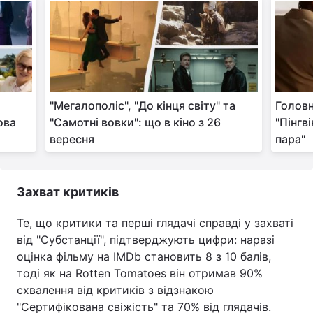
"Мегалополіс", "До кінця світу" та
Головн
дова
"Самотні вовки": що в кіно з 26
"Пінгві
вересня
пара"
Захват критиків
Те, що критики та перші глядачі справді у захваті
від "Субстанції", підтверджують цифри: наразі
оцінка фільму на IMDb становить 8 з 10 балів,
тоді як на Rotten Tomatoes він отримав 90%
схвалення від критиків з відзнакою
"Сертифікована свіжість" та 70% від глядачів.