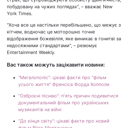
побудовану на чужих поглядах", – вважає New
York Times.
"Хоча все це настільки перебільшено, що межує з
кітчем, водночас це моторошно точне
відображення божевілля, яке виникає в гонитві за
недосяжними стандартами", – резюмує
Entertainment Weekly.
Вас також можуть зацікавити новини:
"Мегалополіс": цікаві факти про "фільм
усього життя" Френсіса Форда Копполи
"Озброєні піснею": п'ять причин подивитися
документальний фільм про українських
музикантів на війні
"До кінця світу": цікаві факти про новий
фільм Вігго Мортенсена