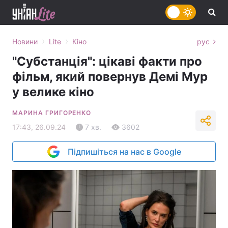
›
›
Новини
Lite
Кіно
рус
"Субстанція": цікаві факти про
фільм, який повернув Демі Мур
у велике кіно
МАРИНА ГРИГОРЕНКО
17:43, 26.09.24
7 хв.
3602
Підпишіться на нас в Google