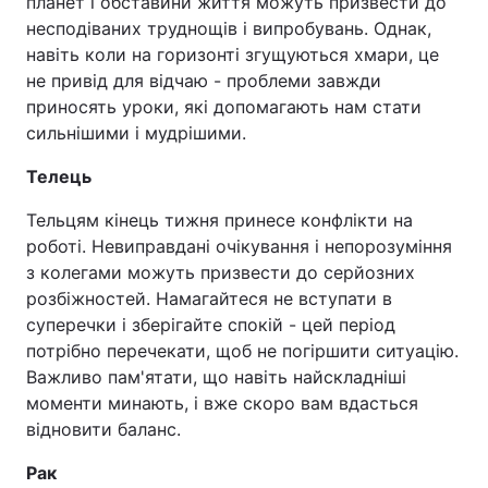
планет і обставини життя можуть призвести до
несподіваних труднощів і випробувань. Однак,
навіть коли на горизонті згущуються хмари, це
не привід для відчаю - проблеми завжди
приносять уроки, які допомагають нам стати
сильнішими і мудрішими.
Телець
Тельцям кінець тижня принесе конфлікти на
роботі. Невиправдані очікування і непорозуміння
з колегами можуть призвести до серйозних
розбіжностей. Намагайтеся не вступати в
суперечки і зберігайте спокій - цей період
потрібно перечекати, щоб не погіршити ситуацію.
Важливо пам'ятати, що навіть найскладніші
моменти минають, і вже скоро вам вдасться
відновити баланс.
Рак