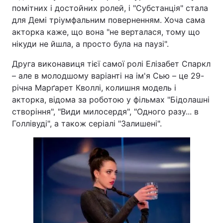
помітних і достойних ролей, і "Субстанція" стала
для Демі тріумфальним поверненням. Хоча сама
акторка каже, що вона "не верталася, тому що
нікуди не йшла, а просто була на паузі".
Друга виконавиця тієї самої ролі Елізабет Спаркл
– але в молодшому варіанті на ім'я Сью – це 29-
річна Марґарет Кволлі, колишня модель і
акторка, відома за роботою у фільмах "Бідолашні
створіння", "Види милосердя", "Одного разу... в
Голлівуді", а також серіалі "Залишені".