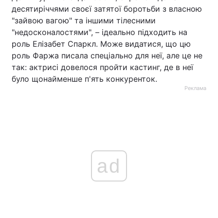
десятиріччями своєї затятої боротьби з власною
"зайвою вагою" та іншими тілесними
"недосконалостями", – ідеально підходить на
роль Елізабет Спаркл. Може видатися, що цю
роль Фаржа писала спеціально для неї, але це не
так: актрисі довелося пройти кастинг, де в неї
було щонайменше п'ять конкуренток.
Реклама
ad