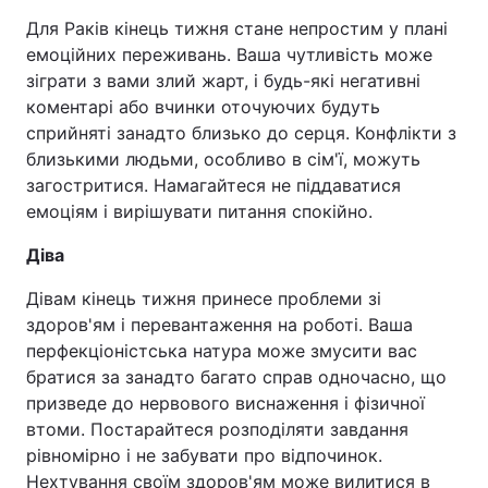
Для Раків кінець тижня стане непростим у плані
емоційних переживань. Ваша чутливість може
зіграти з вами злий жарт, і будь-які негативні
коментарі або вчинки оточуючих будуть
сприйняті занадто близько до серця. Конфлікти з
близькими людьми, особливо в сім'ї, можуть
загостритися. Намагайтеся не піддаватися
емоціям і вирішувати питання спокійно.
Діва
Дівам кінець тижня принесе проблеми зі
здоров'ям і перевантаження на роботі. Ваша
перфекціоністська натура може змусити вас
братися за занадто багато справ одночасно, що
призведе до нервового виснаження і фізичної
втоми. Постарайтеся розподіляти завдання
рівномірно і не забувати про відпочинок.
Нехтування своїм здоров'ям може вилитися в