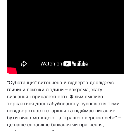
"Субстанція" витончено й відверто досліджує
глибини психіки людини – зокрема, жагу
визнання і приналежності. Фільм сміливо
торкається досі табуйованої у суспільстві теми
невідворотності старіння та підіймає питання:
бути вічно молодою та "кращою версією себе" –
це наше справжнє бажання чи прагнення,