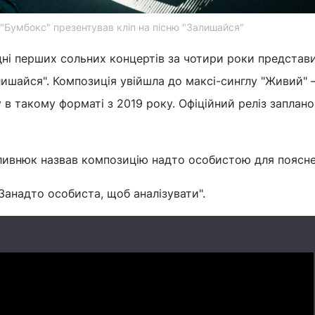
 "Бумбокс" презентував кліп на пісню "Залишайся"
ні перших сольних концертів за чотири роки представ
лишайся". Композиція увійшла до максі-синглу "Живий" 
 в такому форматі з 2019 року. Офіційний реліз заплан
ливнюк назвав композицію надто особистою для поясн
 Занадто особиста, щоб аналізувати".