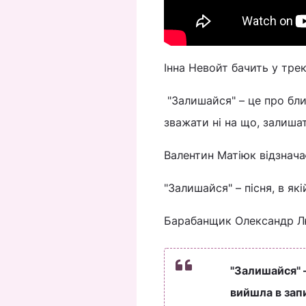
Інна Невойт бачить у тре
"Залишайся" – це про бли
зважати ні на що, залиша
Валентин Матіюк відзнача
"Залишайся" – пісня, в як
Барабанщик Олександр Лю
"Залишайся" 
вийшла в запи