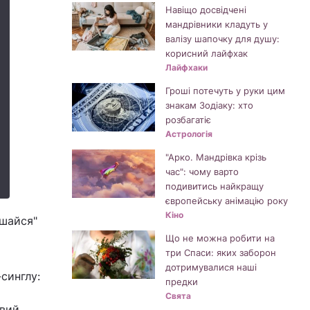
Навіщо досвідчені
мандрівники кладуть у
валізу шапочку для душу:
корисний лайфхак
Лайфхаки
Гроші потечуть у руки цим
знакам Зодіаку: хто
розбагатіє
Астрологія
"Арко. Мандрівка крізь
час": чому варто
подивитись найкращу
європейську анімацію року
Кіно
ишайся"
Що не можна робити на
три Спаси: яких заборон
дотримувалися наші
-синглу:
предки
Свята
авий