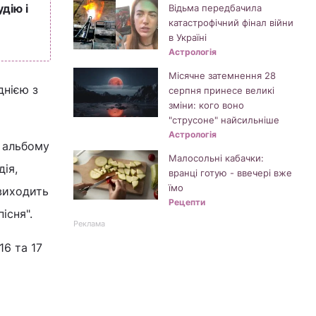
дію і
Відьма передбачила
катастрофічний фінал війни
в Україні
Астрологія
Місячне затемнення 28
днією з
серпня принесе великі
зміни: кого воно
"струсоне" найсильніше
Астрологія
о альбому
Малосольні кабачки:
дія,
вранці готую - ввечері вже
їмо
 виходить
Рецепти
пісня".
Реклама
16 та 17