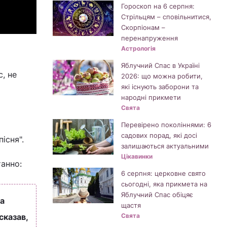
Гороскоп на 6 серпня:
Стрільцям – сповільнитися,
Скорпіонам –
перенапруження
Астрологія
Яблучний Спас в Україні
, не
2026: що можна робити,
які існують заборони та
народні прикмети
Свята
Перевірено поколіннями: 6
садових порад, які досі
пісня".
залишаються актуальними
Цікавинки
танно:
6 серпня: церковне свято
сьогодні, яка прикмета на
Яблучний Спас обіцяє
на
щастя
сказав,
Свята