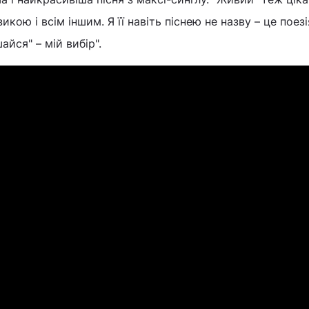
ою і всім іншим. Я її навіть піснею не назву – це поезі
айся" – мій вибір".