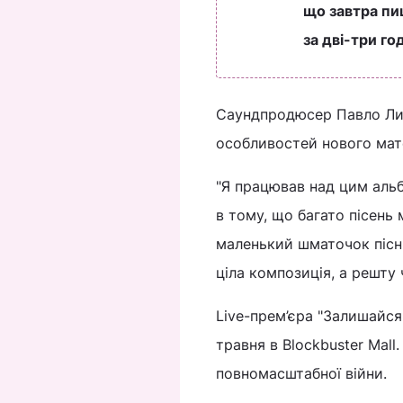
що завтра пиш
за дві-три г
Саундпродюсер Павло Лит
особливостей нового мат
"Я працював над цим аль
в тому, що багато пісень 
маленький шматочок пісні
ціла композиція, а решту 
Live-прем’єра "Залишайся
травня в Blockbuster Mall.
повномасштабної війни.