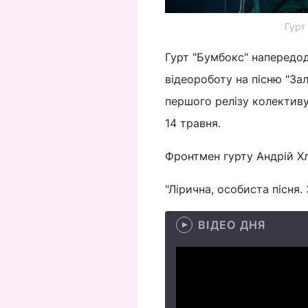
Гурт
Гурт "Бумбокс" напередод
відеороботу на пісню "За
першого релізу колективу
14 травня.
Фронтмен гурту Андрій Х
"Лірична, особиста пісня.
ВІДЕО ДНЯ