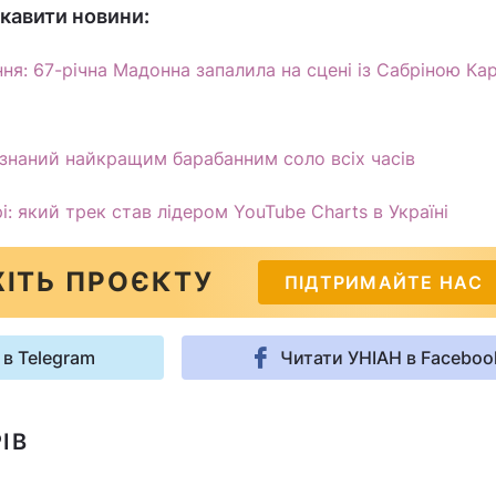
кавити новини:
ня: 67-річна Мадонна запалила на сцені із Сабріною Ка
изнаний найкращим барабанним соло всіх часів
рі: який трек став лідером YouTube Charts в Україні
ІТЬ ПРОЄКТУ
ПІДТРИМАЙТЕ НАС
 в Telegram
Читати УНІАН в Faceboo
ІВ