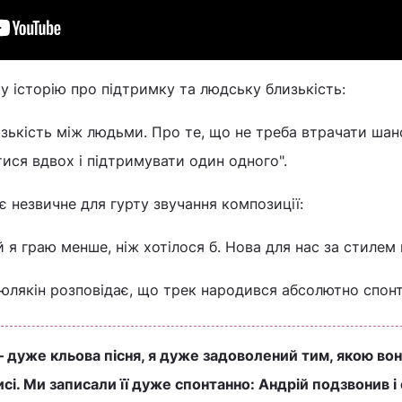
ку історію про підтримку та людську близькість:
зькість між людьми. Про те, що не треба втрачати шанс
тися вдвох і підтримувати один одного".
є незвичне для гурту звучання композиції:
ій я граю менше, ніж хотілося б. Нова для нас за стилем 
лякін розповідає, що трек народився абсолютно спон
– дуже кльова пісня, я дуже задоволений тим, якою во
сі. Ми записали її дуже спонтанно: Андрій подзвонив і 