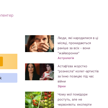
рпентер
Люди, які народилися в ці
місяці, прокидаються
раніше за всіх - вони
"жайворонки"
Астрологія
Астаф'єва жорстко
"рознесла" колег-артистів
за їхню позицію під час
k
війни
Зірки
Чому мої помідори
ростуть, але не
червоніють: експерти