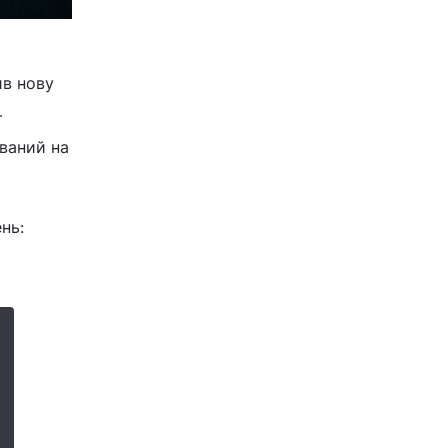
ив нову
–
ований на
ень: