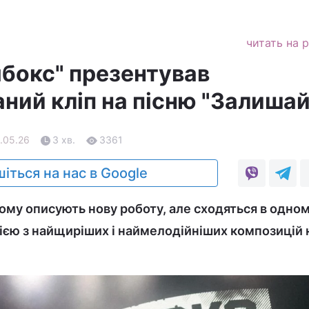
читать на 
мбокс" презентував
ний кліп на пісню "Залиша
1.05.26
3 хв.
3361
іться на нас в Google
ному описують нову роботу, але сходяться в одном
ією з найщиріших і наймелодійніших композицій 