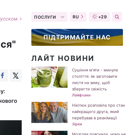
RU
+29
ПОСЛУГИ
русском
ПІДТРИМАЙТЕ НАС
йся"
ЛАЙТ НОВИНИ
Сушіння м'яти - минуле
століття: як заготовити
листя на зиму, щоб
зберегти свіжість
у:
Лайфхаки
нового
Нікітюк розповіла про стан
найкращого друга, який
перебував в реанімації
Зірки
Мозгова пояснила, чому не