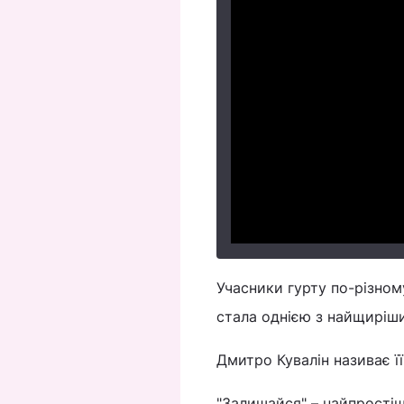
Учасники гурту по-різном
стала однією з найщиріши
Дмитро Кувалін називає ї
"Залишайся" – найпростіш