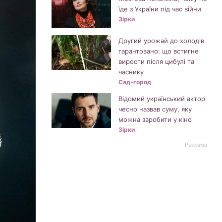
їде з України під час війни
Зірки
Другий урожай до холодів
гарантовано: що встигне
вирости після цибулі та
часнику
Сад-город
Відомий український актор
чесно назвав суму, яку
можна заробити у кіно
Зірки
Реклама