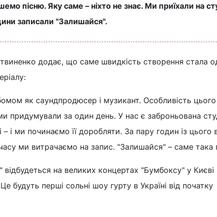
емо пісню. Яку саме – ніхто не знає. Ми приїхали на сту
одини записали "Залишайся".
виненко додає, що саме швидкість створення стала о
еріалу:
бомом як саундпродюсер і музикант. Особливість цьог
ми придумували за один день. У нас є заброньована сту
 – і ми починаємо її доробляти. За пару годин із цього
часу ми витрачаємо на запис. "Залишайся" – саме така 
" відбудеться на великих концертах "Бумбоксу" у Києві 
 Це будуть перші сольні шоу гурту в Україні від початку