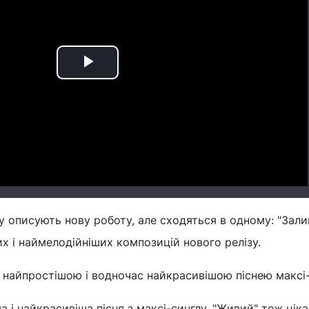
Play
Video
у описують нову роботу, але сходяться в одному: "Зал
х і наймелодійніших композицій нового релізу.
ї найпростішою і водночас найкрасивішою піснею максі
а і найкрасивіша пісня з максі-синглу. "Живий" теж цік