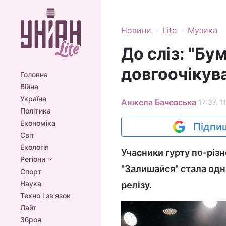
›
›
Новини
Lite
Музика
До сліз: "Бу
довгоочікува
Головна
Війна
Україна
Анжела Бачевська
17:37, 1
Політика
Економіка
Підпиш
Світ
Екологія
Учасники гурту по-різ
Регіони
"Залишайся" стала одн
Спорт
Наука
релізу.
Техно і зв'язок
Лайт
Зброя