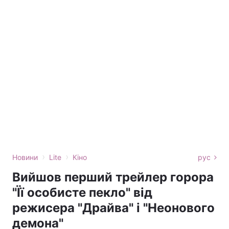
›
›
Новини
Lite
Кіно
рус
Вийшов перший трейлер горора
"Її особисте пекло" від
режисера "Драйва" і "Неонового
демона"