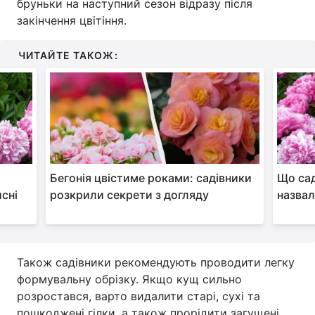
бруньки на наступний сезон відразу після
закінчення цвітіння.
Тема оформлення
ЧИТАЙТЕ ТАКОЖ:
Бегонія цвістиме роками: садівники
Що сад
исні
розкрили секрети з догляду
назвал
Також садівники рекомендують проводити легку
формувальну обрізку. Якщо кущ сильно
розростався, варто видалити старі, сухі та
пошкоджені гілки, а також прорідити загущені