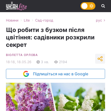
›
›
Новини
Lite
Сад-город
рус
Що робити з бузком після
цвітіння: садівники розкрили
секрет
ВІОЛЕТТА ОРЛОВА
18:18, 18.05.26
3 хв.
2194
Підпишіться на нас в Google