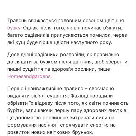
Травень вважається головним сезоном цвітіння
Головна
Війна
бузку
. Однак після того, як він починає в'янути,
багато садівників припускаються помилок, через
Україна
Політика
які кущ буде гірше цвісти наступного року.
Економіка
Світ
Досвідчені садівники розповіли, як правильно
доглядати за бузком після цвітіння, щоб зберегти
Спорт
Наука
пишні суцвіття та здоров'я рослини, пише
Homesandgardens
.
Техно і зв'язок
Лайт
Перше і найважливіше правило – своєчасно
Зброя
Інциденти
видаляти зів'ялі суцвіття. Фахівці порадили
обрізати їх відразу після того, як квіти починають
Здоров'я
Туризм
буріти, залишаючи першу пару здорових листків.
Це допомагає рослині не витрачати сили на
Цікавинки
Погода
формування насіння і спрямувати енергію на
розвиток нових квіткових бруньок.
Екологія
Регіони