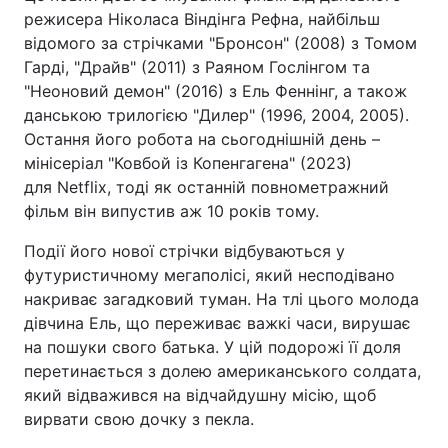
режисера Ніколаса Віндінга Рефна, найбільш
відомого за стрічками "Бронсон" (2008) з Томом
Гарді, "Драйв" (2011) з Раяном Гослінгом та
"Неоновий демон" (2016) з Ель Феннінг, а також
данською трилогією "Дилер" (1996, 2004, 2005).
Остання його робота на сьогоднішній день –
мінісеріал "Ковбой із Копенгагена" (2023)
для Netflix, тоді як останній повнометражний
фільм він випустив аж 10 років тому.
Події його нової стрічки відбуваються у
футуристичному мегаполісі, який несподівано
накриває загадковий туман. На тлі цього молода
дівчина Ель, що переживає важкі часи, вирушає
на пошуки свого батька. У цій подорожі її доля
перетинається з долею американського солдата,
який відважився на відчайдушну місію, щоб
вирвати свою дочку з пекла.