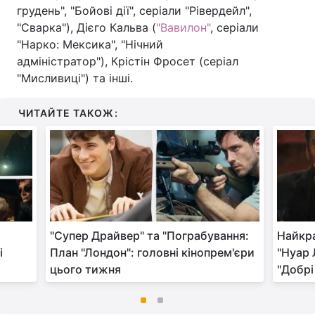
грудень", "Бойові дії", серіали "Рівердейл",
"Сварка"), Дієго Кальва (
"Вавилон"
, серіали
"Нарко: Мексика", "Нічний
адміністратор"), Крістін Фросет (серіал
"Мисливиці") та інші.
ЧИТАЙТЕ ТАКОЖ:
"Супер Драйвер" та "Пограбування:
Найкра
і
План "Лондон": головні кінопрем'єри
"Нуар 
цього тижня
"Добрі