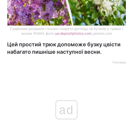
Садівники розкрили головні секрети догляду за бузком у травні /
колаж УНІАН, фото
ua.depositphotos.com
, pexels.com
Цей простий трюк допоможе бузку цвісти
набагато пишніше наступної весни.
Реклама
ad