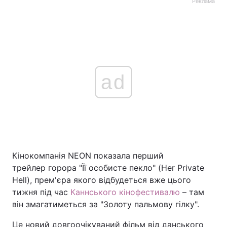
Реклама
ad
Кінокомпанія NEON показала перший
трейлер горора "Її особисте пекло" (Her Private
Hell), прем'єра якого відбудеться вже цього
тижня під час
Каннського кінофестивалю
– там
він змагатиметься за "Золоту пальмову гілку".
Це новий довгоочікуваний фільм від данського