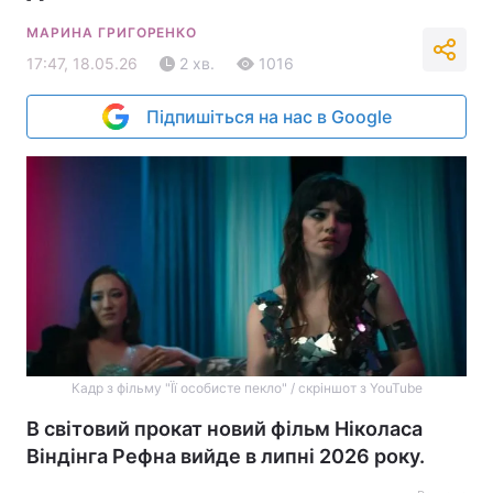
МАРИНА ГРИГОРЕНКО
17:47, 18.05.26
2 хв.
1016
Підпишіться на нас в Google
Кадр з фільму "Її особисте пекло" / скріншот з YouTube
В світовий прокат новий фільм Ніколаса
Віндінга Рефна вийде в липні 2026 року.