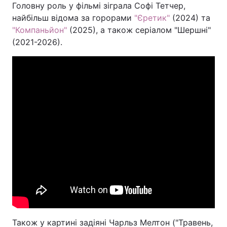
Головну роль у фільмі зіграла Софі Тетчер,
найбільш відома за горорами
"Єретик"
(2024) та
"Компаньйон"
(2025), а також серіалом "Шершні"
(2021-2026).
Також у картині задіяні Чарльз Мелтон ("Травень,