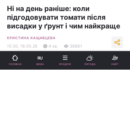
Ні на день раніше: коли
підгодовувати томати після
висадки у ґрунт і чим найкраще
КРИСТИНА КАЩАВЦЕВА
15:30, 18.05.26
4 хв.
38861
RU
Підпишіться на нас в Google
МОВА
ГОЛОВНА
РОЗДІЛИ
ПОГОДА
ЛАЙТ