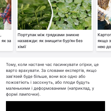
,
Портулак між грядками зникне
Картоп
 як за
назавжди: як знищити бур’ян без
якщо з
хімії
нею до
Тому, коли настане час пасинкувати огірки, це
варто врахувати. За словами експертів, якщо
зав'язей буде більше, вони все одно або
пожовтіють і засохнуть, або плоди будуть
маленькими і деформованими (наприклад, у
формі лампочки).