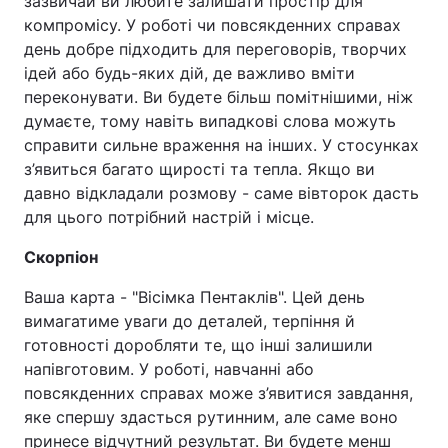
зазвичай ви любите залишати простір для
компромісу. У роботі чи повсякденних справах
день добре підходить для переговорів, творчих
ідей або будь-яких дій, де важливо вміти
переконувати. Ви будете більш помітнішими, ніж
думаєте, тому навіть випадкові слова можуть
справити сильне враження на інших. У стосунках
з’явиться багато щирості та тепла. Якщо ви
давно відкладали розмову - саме вівторок дасть
для цього потрібний настрій і місце.
Скорпіон
Ваша карта - "Вісімка Пентаклів".​​​​​​​ Цей день
вимагатиме уваги до деталей, терпіння й
готовності доробляти те, що інші залишили
напівготовим. У роботі, навчанні або
повсякденних справах може з’явитися завдання,
яке спершу здасться рутинним, але саме воно
принесе відчутний результат. Ви будете менш