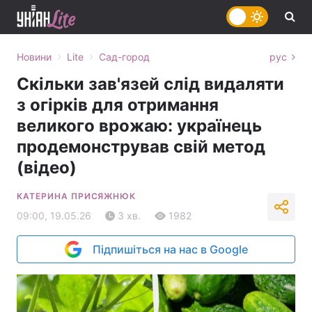
›
›
Новини
Lite
Сад-город
рус
Скільки зав'язей слід видаляти
з огірків для отримання
великого врожаю: українець
продемонстрував свій метод
(відео)
КАТЕРИНА ПРИСЯЖНЮК
09:00, 19.05.26
3 хв.
1982
Підпишіться на нас в Google