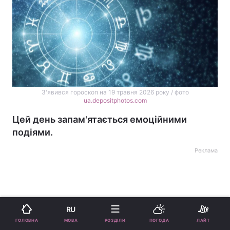
З'явився гороскоп на 19 травня 2026 року / фото
ua.depositphotos.com
Цей день запам'ятається емоційними
подіями.
Реклама
RU
МОВА
ГОЛОВНА
РОЗДІЛИ
ПОГОДА
ЛАЙТ