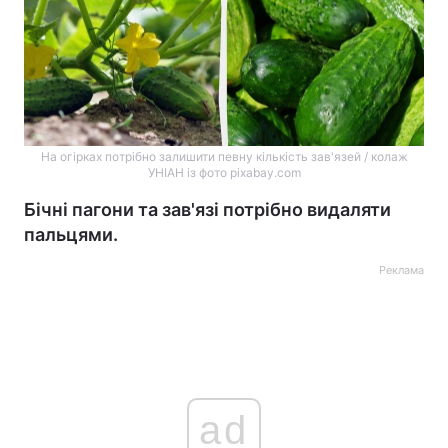
На огірках потрібно залишити певну кількість зав'язей / колаж
УНІАН із фото pixabay.com
Бічні пагони та зав'язі потрібно видаляти
пальцями.
Реклама
ad