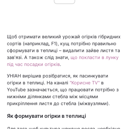
Головна
Війна
Щоб отримати великий урожай огірків гібридних
Україна
Політика
сортів (наприклад, F1), кущ потрібно правильно
сформувати в теплиці – видалити зайве листя та
Економіка
Світ
зав'язі. А також слід знати,
що покласти в лунку
Спорт
Наука
під час посадки огірків
.
УНІАН вирішив розібратися, як пасинкувати
Техно і зв'язок
Лайт
огірки в теплиці. На каналі
"Корисне TV"
в
Зброя
Інциденти
YouTube зазначається, що працювати потрібно з
нижніми ділянками стебла між місцями
Здоров'я
Туризм
прикріплення листя до стебла (міжвузлями).
Цікавинки
Погода
Як формувати огірки в теплиці
Екологія
Регіони
Для того щоб культура швидше росла, необхідно