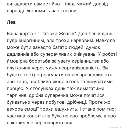
вигадувати самостійно – іноді чужий досвід
справді економить час і нерви.
Лев
Ваша карта - "П’ятірка Жезлів". Для Левів день
буде енергійним, але трохи нервовим. Навколо
може бути занадто багато людей, думок,
дедлайнів або суперечливих очікувань. У роботі
ймовірна боротьба за увагу керівництва або
плутанина через чужу неорганізованість. Ви
будете гостро реагувати на несправедливість
або хаос, особливо якщо хтось гальмуватиме
процес. У стосунках день теж вимагатиме
терпіння: дрібна суперечка може початися
буквально через побутові дрібниці. Проте жо
вечора емоції трохи вщухнуть, і стане помітно:
частина конфліктів була не про проблему, а про
накопичене перенапруження.