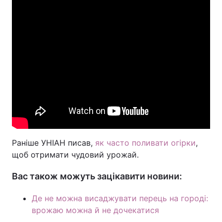
Раніше УНІАН писав,
як часто поливати огірки
,
щоб отримати чудовий урожай.
Вас також можуть зацікавити новини:
Де не можна висаджувати перець на городі:
врожаю можна й не дочекатися