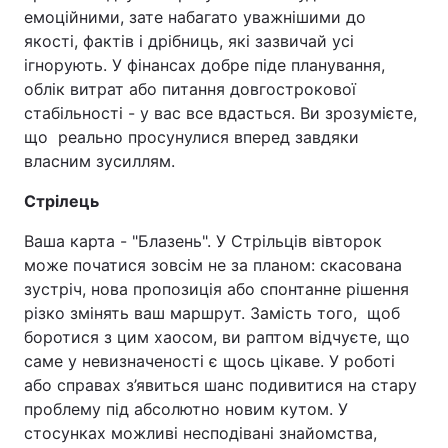
емоційними, зате набагато уважнішими до
якості, фактів і дрібниць, які зазвичай усі
ігнорують. У фінансах добре піде планування,
облік витрат або питання довгострокової
стабільності - у вас все вдасться. Ви зрозумієте,
що реально просунулися вперед завдяки
власним зусиллям.
Стрілець
Ваша карта - "Блазень".​​​​​​​ У Стрільців вівторок
може початися зовсім не за планом: скасована
зустріч, нова пропозиція або спонтанне рішення
різко змінять ваш маршрут. Замість того, щоб
боротися з цим хаосом, ви раптом відчуєте, що
саме у невизначеності є щось цікаве. У роботі
або справах з’явиться шанс подивитися на стару
проблему під абсолютно новим кутом. У
стосунках можливі несподівані знайомства,