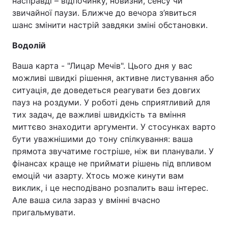
насправді – відпочинку, новизни, сенсу чи
звичайної паузи. Ближче до вечора з’явиться
шанс змінити настрій завдяки зміні обстановки.
Водолій
Ваша карта - "Лицар Мечів".​​​​​​​ Цього дня у вас
можливі швидкі рішення, активне листування або
ситуація, де доведеться реагувати без довгих
пауз на роздуми. У роботі день сприятливий для
тих задач, де важливі швидкість та вміння
миттєво знаходити аргументи. У стосунках варто
бути уважнішими до тону спілкування: ваша
прямота звучатиме гостріше, ніж ви планували. У
фінансах краще не приймати рішень під впливом
емоцій чи азарту. Хтось може кинути вам
виклик, і це несподівано розпалить ваш інтерес.
Але ваша сила зараз у вмінні вчасно
пригальмувати.