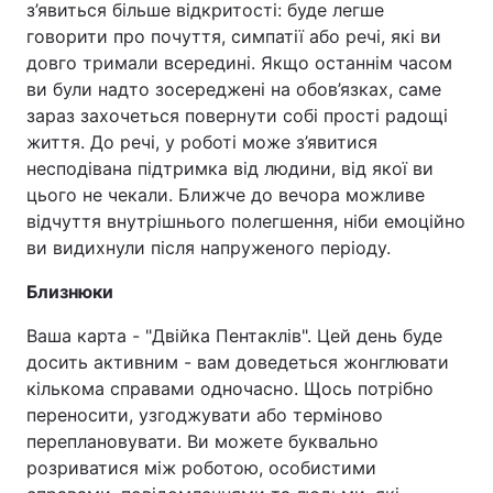
з’явиться більше відкритості: буде легше
говорити про почуття, симпатії або речі, які ви
довго тримали всередині. Якщо останнім часом
ви були надто зосереджені на обов’язках, саме
зараз захочеться повернути собі прості радощі
життя. До речі, у роботі може з’явитися
несподівана підтримка від людини, від якої ви
цього не чекали. Ближче до вечора можливе
відчуття внутрішнього полегшення, ніби емоційно
ви видихнули після напруженого періоду.
Близнюки
Ваша карта - "Двійка Пентаклів". Цей день буде
досить активним - вам доведеться жонглювати
кількома справами одночасно. Щось потрібно
переносити, узгоджувати або терміново
переплановувати. Ви можете буквально
розриватися між роботою, особистими