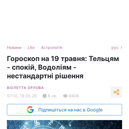
›
›
Новини
Lite
Астрологія
рус
Гороскоп на 19 травня: Тельцям
- спокій, Водоліям -
нестандартні рішення
ВІОЛЕТТА ОРЛОВА
07:10, 19.05.26
8 хв.
9406
Підпишіться на нас в Google