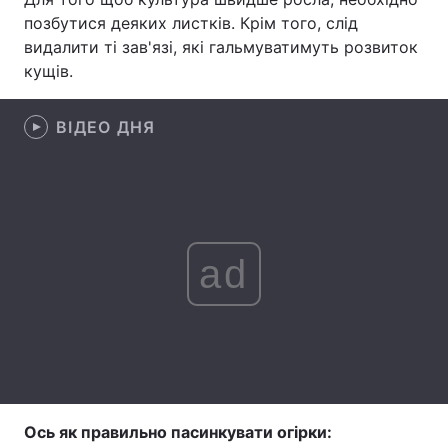
позбутися деяких листків. Крім того, слід
Лонгріди
видалити ті зав'язі, які гальмуватимуть розвиток
кущів.
Відео з Youtube
Статті
ВІДЕО ДНЯ
Інтерв'ю
Думки
Архів
Вакансії
Контакти
ad
Послуги
Ось як правильно пасинкувати огірки: