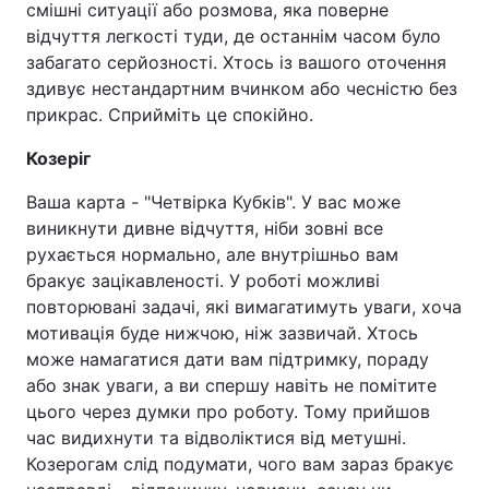
смішні ситуації або розмова, яка поверне
відчуття легкості туди, де останнім часом було
забагато серйозності. Хтось із вашого оточення
здивує нестандартним вчинком або чесністю без
прикрас. Сприйміть це спокійно.
Козеріг
Ваша карта - "Четвірка Кубків".​​​​​​​ У вас може
виникнути дивне відчуття, ніби зовні все
рухається нормально, але внутрішньо вам
бракує зацікавленості. У роботі можливі
повторювані задачі, які вимагатимуть уваги, хоча
мотивація буде нижчою, ніж зазвичай. Хтось
може намагатися дати вам підтримку, пораду
або знак уваги, а ви спершу навіть не помітите
цього через думки про роботу. Тому прийшов
час видихнути та відволіктися від метушні.
Козерогам слід подумати, чого вам зараз бракує