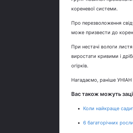
кореневої системи.
Про перезволоження свідча
може призвести до корене
При нестачі вологи листя
виростати кривими і дріб
огірків.
Нагадаємо, раніше УНІАН
Вас також можуть заці
Коли найкраще сади
6 багаторічних росли