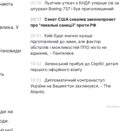
20:18
Льотчик-утікач з КНДР уперше сів за
ачають
штурвал Boeing 737 і був приголомшений
20:17
Сенат США схвалив законопроект
про "пекельні санкції" проти РФ
елика. У
20:01
Київ буде значно краще
підготовлений до зими, але фактор
обстрілів і можливостей ППО ніхто не
різновиди
відміняв, - Пантелеєв
19:52
Зеленський прибув до Сербії: деталі
першого офіційного візиту
ть
19:23
Дипломатичний контранаступ
України на Вашингтон захлинувся, - The
Atlantic
Реклама
оди на
оди.
міцної