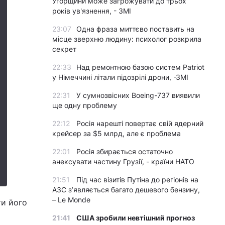
Угорщини може загрожувати до трьох
років ув'язнення, - ЗМІ
23:07
Одна фраза миттєво поставить на
місце зверхню людину: психолог розкрила
секрет
22:33
Над ремонтною базою систем Patriot
у Німеччині літали підозрілі дрони, -ЗМІ
22:31
У сумнозвісних Boeing-737 виявили
ще одну проблему
22:12
Росія нарешті повертає свій ядерний
крейсер за $5 млрд, але є проблема
22:01
Росія збирається остаточно
анексувати частину Грузії, - країни НАТО
21:51
Під час візитів Путіна до регіонів на
АЗС з’являється багато дешевого бензину,
– Le Monde
ти його
21:41
США зробили невтішний прогноз