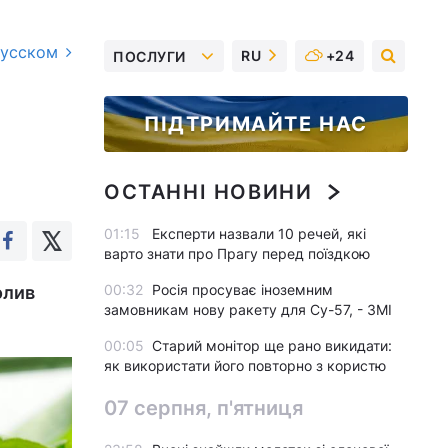
русском
RU
+24
ПОСЛУГИ
ПІДТРИМАЙТЕ НАС
ОСТАННІ НОВИНИ
01:15
Експерти назвали 10 речей, які
варто знати про Прагу перед поїздкою
00:32
Росія просуває іноземним
олив
замовникам нову ракету для Су-57, - ЗМІ
00:05
Старий монітор ще рано викидати:
як використати його повторно з користю
07 серпня, п'ятниця