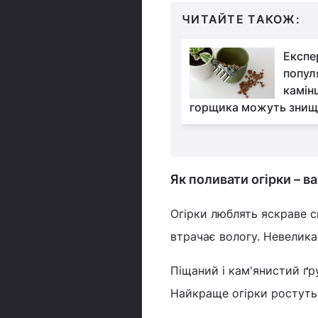
ЧИТАЙТЕ ТАКОЖ:
Врожай збиратимете
Експе
відрами: названо
попул
найкращий час для
камінц
ірків
горщика можуть знищ
Як поливати огірки – в
Огірки люблять яскраве с
втрачає вологу. Невелика
Піщаний і кам'янистий ґр
Найкраще огірки ростуть 