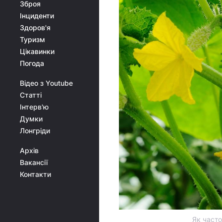
Зброя
Інциденти
Здоров'я
Туризм
Цікавинки
Погода
Відео з Youtube
Статті
Інтерв'ю
Думки
Лонгріди
Архів
Вакансії
Контакти
Як часто