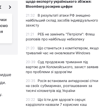
щодо експорту українського збіжжя:
Bloomberg розкрив цифри
21:32
В результаті атаки РФ знищено
ачки
Врожай збиратимете
найбільший склад засобів індивідуального
аємо
захисту
відрами: названо
ля
найкращий час для
21:21
РЕБ не замінить "Петріоти": Флеш
посадки огірків
г
розповів про найбільшу небезпеку
21:20
Що станеться з комп’ютером, якщо
тривалий час не оновлювати Windows
20:39
Суд продовжив тримання під
вартою для Коломойського, захист заявив
про проблеми зі здоров'ям
швидше
20:35
Росія встановила антидронові сітки
ди.
на своїх субмаринах, розташованих за
тисячі кілометрів від України
у.
20:22
Що їсти для здоров’я серця:
кардіологи назвали 7 корисних каш