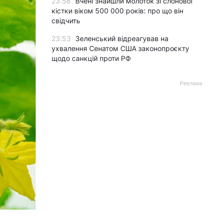
23:58
Вчені знайшли молоток зі слонової
кістки віком 500 000 років: про що він
свідчить
23:53
Зеленський відреагував на
ухвалення Сенатом США законопроєкту
щодо санкцій проти РФ
Реклама