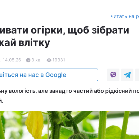
читать на 
ивати огірки, щоб зібрати
жай влітку
, 14.05.26
3 хв.
19331
іться на нас в Google
ну вологість, але занадто частий або рідкісний п
й.