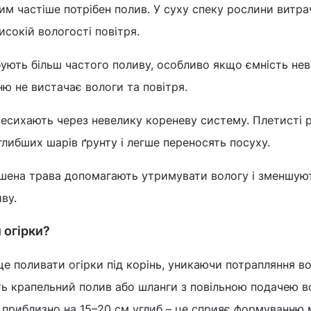
м частіше потрібен полив. У суху спеку рослини витр
исокій вологості повітря.
ують більш частого поливу, особливо якщо ємність нев
ню не вистачає вологи та повітря.
есихають через невелику кореневу систему. Плетисті 
глибших шарів ґрунту і легше переносять посуху.
шена трава допомагають утримувати вологу і зменшую
ву.
 огірки?
е поливати огірки під корінь, уникаючи потрапляння в
ть крапельний полив або шланги з повільною подачею в
приблизно на 15–20 см углиб – це сприяє формуванню 