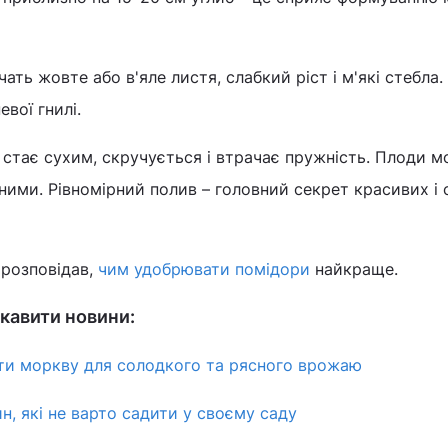
ть жовте або в'яле листя, слабкий ріст і м'які стебла. 
вої гнилі.
 стає сухим, скручується і втрачає пружність. Плоди 
ними. Рівномірний полив – головний секрет красивих і
 розповідав,
чим удобрювати помідори
найкраще.
кавити новини:
ти моркву для солодкого та рясного врожаю
н, які не варто садити у своєму саду