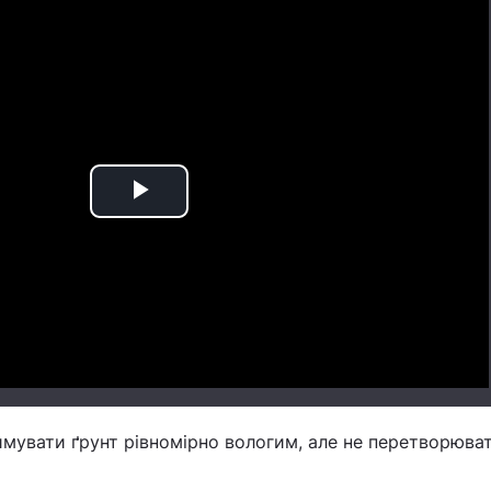
Play
Video
имувати ґрунт рівномірно вологим, але не перетворюва