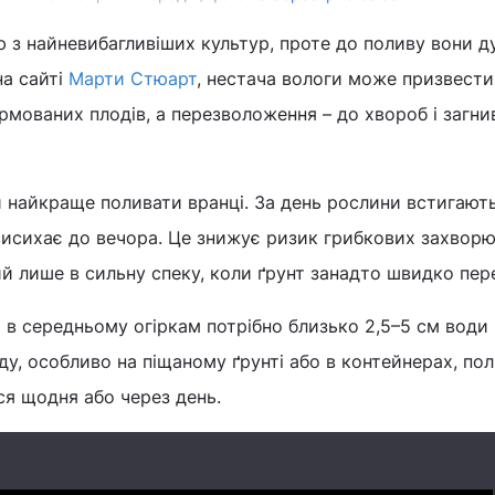
ю з найневибагливіших культур, проте до поливу вони 
на сайті
Марти Стюарт
, нестача вологи може призвести
рмованих плодів, а перезволоження – до хвороб і загни
и найкраще поливати вранці. За день рослини встигают
 висихає до вечора. Це знижує ризик грибкових захворю
й лише в сильну спеку, коли ґрунт занадто швидко пер
в середньому огіркам потрібно близько 2,5–5 см води 
ду, особливо на піщаному ґрунті або в контейнерах, по
я щодня або через день.