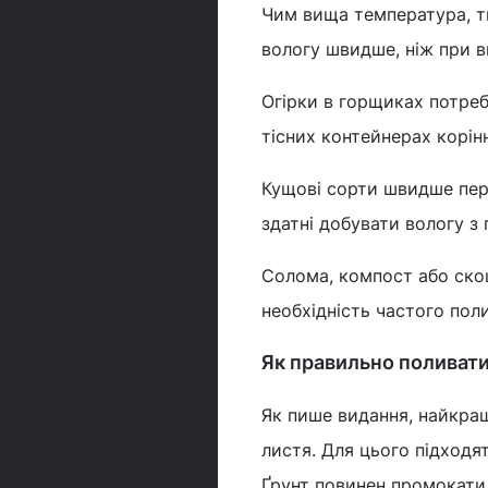
Чим вища температура, ти
вологу швидше, ніж при в
Огірки в горщиках потреб
тісних контейнерах корін
Кущові сорти швидше пер
здатні добувати вологу з 
Солома, компост або ско
необхідність частого поли
Як правильно поливати
Як пише видання, найкращ
листя. Для цього підходя
Ґрунт повинен промокати 