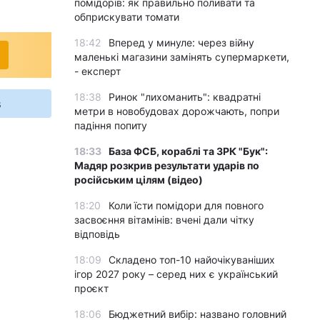
помідорів: як правильно поливати та
обприскувати томати
18:42
Вперед у минуле: через війну
маленькі магазини замінять супермаркети,
- експерт
18:38
Ринок "лихоманить": квадратні
s
метри в новобудовах дорожчають, попри
падіння попиту
18:33
База ФСБ, кораблі та ЗРК "Бук":
Мадяр розкрив результати ударів по
російським цілям (відео)
18:20
Коли їсти помідори для повного
засвоєння вітамінів: вчені дали чітку
відповідь
18:09
Складено топ-10 найочікуваніших
ігор 2027 року – серед них є український
проєкт
18:06
Бюджетний вибір: названо головний