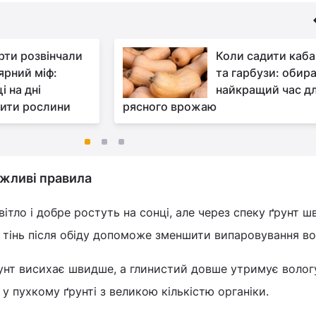
рти розвінчали
Коли садити каб
ярний міф:
та гарбузи: обир
і на дні
найкращий час д
ити рослини
рясного врожаю
ажливі правила
вітло і добре ростуть на сонці, але через спеку ґрунт 
 тінь після обіду допоможе зменшити випаровування во
унт висихає швидше, а глинистий довше утримує волог
у пухкому ґрунті з великою кількістю органіки.