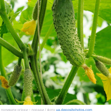
 поливати огірки – поради / фото
ua.depositphotos.com