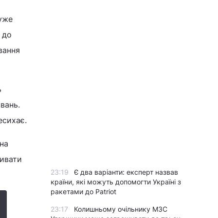
дуже
 до
вання
ь
вань.
есихає.
на
ливати
23:19
Є два варіанти: експерт назвав
країни, які можуть допомогти Україні з
ракетами до Patriot
23:17
Колишньому очільнику МЗС