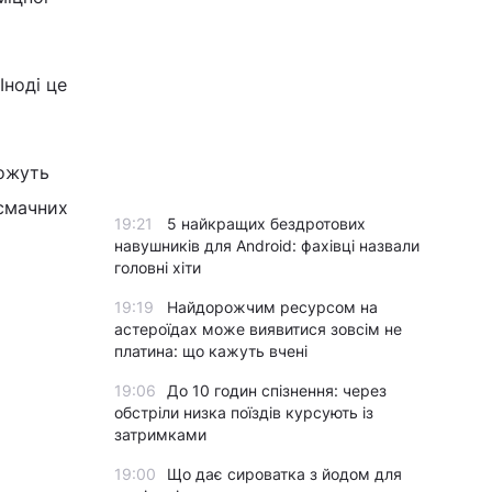
Іноді це
можуть
 смачних
19:21
5 найкращих бездротових
навушників для Android: фахівці назвали
головні хіти
19:19
Найдорожчим ресурсом на
астероїдах може виявитися зовсім не
платина: що кажуть вчені
19:06
До 10 годин спізнення: через
обстріли низка поїздів курсують із
затримками
19:00
Що дає сироватка з йодом для