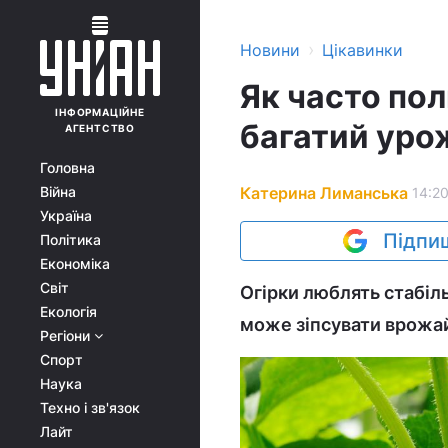
›
Новини
Цікавинки
Як часто пол
ІНФОРМАЦІЙНЕ
багатий уро
АГЕНТСТВО
Головна
Катерина Лиманська
Війна
14:20
Україна
Підпиш
Політика
Економіка
Світ
Огірки люблять стабіль
Екологія
може зіпсувати врожа
Регіони
Спорт
Наука
Техно і зв'язок
Лайт