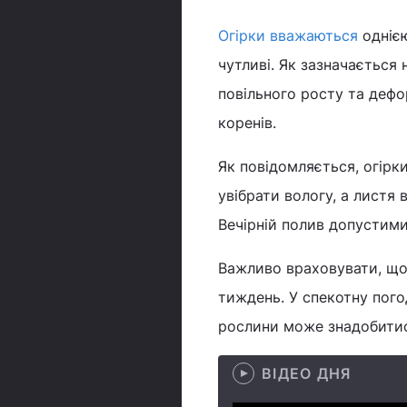
Огірки вважаються
одніє
чутливі. Як зазначається 
повільного росту та дефо
коренів.
Як повідомляється, огірк
увібрати вологу, а листя
Вечірній полив допустими
Важливо враховувати, що 
тиждень. У спекотну пого
рослини може знадобитис
ВІДЕО ДНЯ