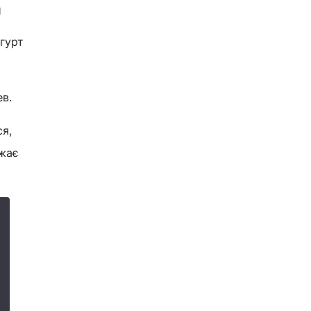
Н
гурт
в.
ся,
ажає