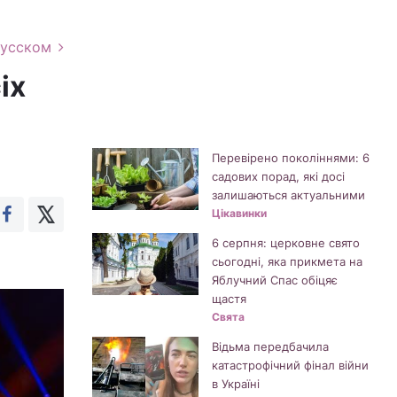
русском
іх
Перевірено поколіннями: 6
садових порад, які досі
залишаються актуальними
Цікавинки
6 серпня: церковне свято
сьогодні, яка прикмета на
Яблучний Спас обіцяє
щастя
Свята
Відьма передбачила
катастрофічний фінал війни
в Україні