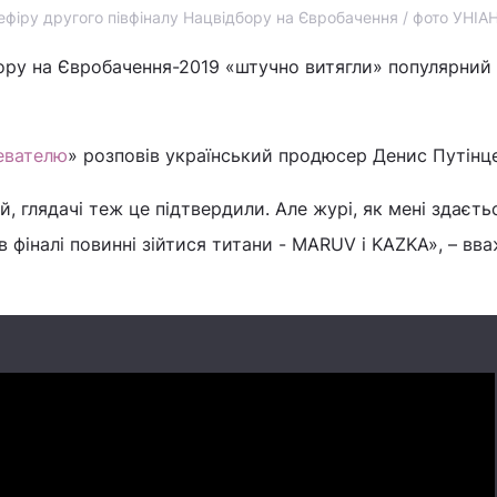
ефіру другого півфіналу Нацвідбору на Євробачення / фото УНІА
ору на Євробачення-2019 «штучно витягли» популярний 
евателю
» розповів український продюсер Денис Путінце
, глядачі теж це підтвердили. Але журі, як мені здаєть
в фіналі повинні зійтися титани - MARUV і KAZKA», – вв