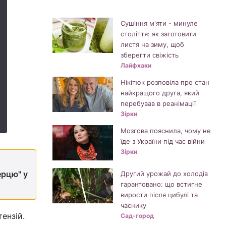
Сушіння м'яти - минуле
століття: як заготовити
листя на зиму, щоб
зберегти свіжість
Лайфхаки
Нікітюк розповіла про стан
найкращого друга, який
перебував в реанімації
Зірки
Мозгова пояснила, чому не
їде з України під час війни
Зірки
ерцю" у
Другий урожай до холодів
гарантовано: що встигне
вирости після цибулі та
часнику
ензій.
Сад-город