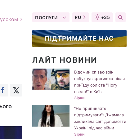
RU
+35
ПОСЛУГИ
русском
ПІДТРИМАЙТЕ НАС
ЛАЙТ НОВИНИ
Відомий співак-воїн
вибухнув критикою після
приїзду соліста "Ногу
свело!" в Київ
Зірки
нього
"Не припиняйте
підтримувати": Джамала
закликала світ допомогти
Україні під час війни
Зірки