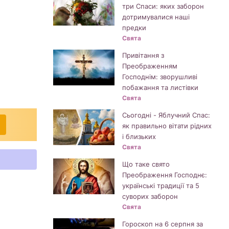
три Спаси: яких заборон
дотримувалися наші
предки
Свята
Привітання з
Преображенням
Господнім: зворушливі
побажання та листівки
Свята
Сьогодні - Яблучний Спас:
як правильно вітати рідних
і близьких
Свята
Що таке свято
Преображення Господнє:
українські традиції та 5
суворих заборон
Свята
Гороскоп на 6 серпня за