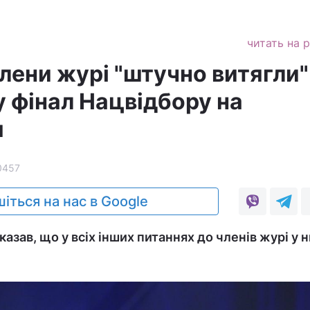
читать на 
лени журі "штучно витягли"
у фінал Нацвідбору на
я
0457
іться на нас в Google
зав, що у всіх інших питаннях до членів журі у 