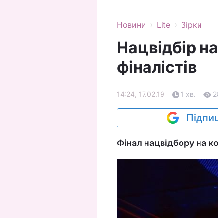
›
›
Новини
Lite
Зірки
Нацвідбір на
фіналістів
14:24, 17.02.19
1 хв.
2
Підпиш
Фінал нацвідбору на к