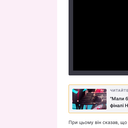
ЧИТАЙТ
"Мали б
фіналі 
При цьому він сказав, що 