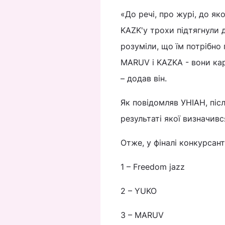
«До речі, про журі, до як
KAZK'у трохи підтягнули 
розуміли, що їм потрібно 
MARUV і KAZKA - вони кард
– додав він.
Як повідомляв УНІАН, піс
результаті якої визначив
Отже, у фіналі конкурсан
1 – Freedom jazz
2 – YUKO
3 – MARUV