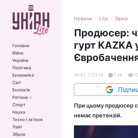
›
›
Новини
Lite
Зірки
Продюсер: ч
гурт KAZKA 
Головна
Війна
Євробаченн
Україна
Політика
19:47, 17.02.19
1 хв.
1
Економіка
Світ
Підпиш
Екологія
Регіони
Спорт
При цьому продюсер ска
Наука
немає претензій.
Техно і зв'язок
Лайт
Зброя