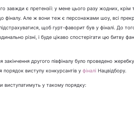
ого завжди є претензії: у мене цього разу жодних, крім 
до фіналу. Але ж вони теж є персонажами шоу, всі прек
підстрахуватися, щоб гурт-фаворит був у фіналі. До тог
инально різні, і буде цікаво спостерігати цю битву фан
ля закінчення другого півфіналу було проведено жеребку
ся порядок виступу конкурсантів у
фіналі
Нацвідбору.
ти виступатимуть у такому порядку: