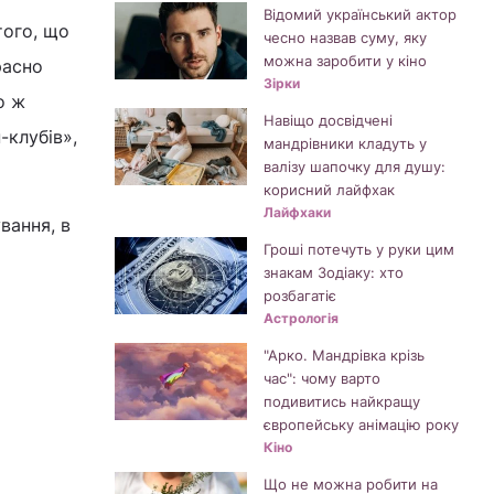
Відомий український актор
того, що
чесно назвав суму, яку
можна заробити у кіно
расно
Зірки
о ж
Навіщо досвідчені
-клубів»,
мандрівники кладуть у
валізу шапочку для душу:
корисний лайфхак
Лайфхаки
вання, в
Гроші потечуть у руки цим
знакам Зодіаку: хто
розбагатіє
Астрологія
"Арко. Мандрівка крізь
час": чому варто
подивитись найкращу
європейську анімацію року
Кіно
Що не можна робити на