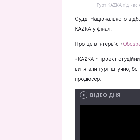
Гурт KAZKA під час 
Судді Національного відб
KAZKA у фінал.
Про це в інтерв’ю «
Обозр
«KAZKA - проект студійний
витягали гурт штучно, бо 
продюсер.
ВІДЕО ДНЯ