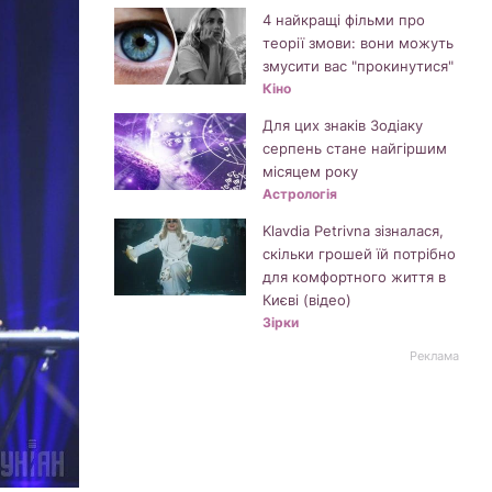
4 найкращі фільми про
теорії змови: вони можуть
змусити вас "прокинутися"
Кіно
Для цих знаків Зодіаку
серпень стане найгіршим
місяцем року
Астрологія
Klavdia Petrivna зізналася,
скільки грошей їй потрібно
для комфортного життя в
Києві (відео)
Зірки
Реклама