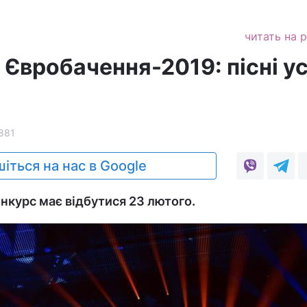
читать на 
 Євробачення-2019: пісні ус
881
іться на нас в Google
онкурс має відбутися 23 лютого.