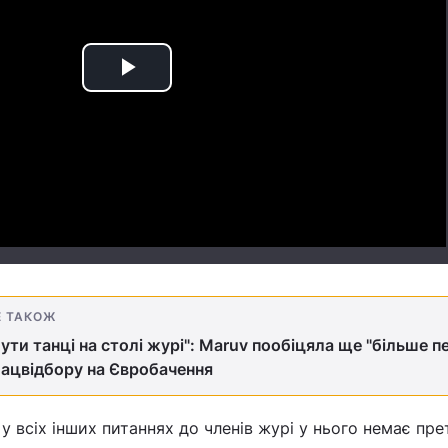
Play
Video
Е ТАКОЖ
ути танці на столі журі": Maruv пообіцяла ще "більше п
Нацвідбору на Євробачення
у всіх інших питаннях до членів журі у нього немає прет