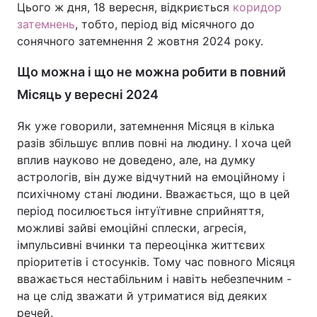
Цього ж дня, 18 вересня, відкриється
коридор
затемнень
, тобто, період від місячного до
сонячного затемнення 2 жовтня 2024 року.
Що можна і що не можна робити в повний
Місяць у вересні 2024
Як уже говорили, затемнення Місяця в кілька
разів збільшує вплив повні на людину. І хоча цей
вплив науково не доведено, але, на думку
астрологів, він дуже відчутний на емоційному і
психічному стані людини. Вважається, що в цей
період посилюється інтуїтивне сприйняття,
можливі зайві емоційні сплески, агресія,
імпульсивні вчинки та переоцінка життєвих
пріоритетів і стосунків. Тому час повного Місяця
вважається нестабільним і навіть небезпечним -
на це слід зважати й утриматися від деяких
речей.