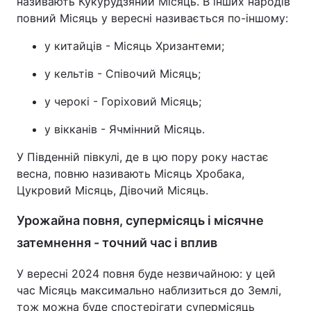
називають Кукурудзяний Місяць. В інших народів
повний Місяць у вересні називається по-іншому:
у китайців - Місяць Хризантеми;
у кельтів - Співочий Місяць;
у черокі - Горіховий Місяць;
у вікканів - Ячмінний Місяць.
У Південній півкулі, де в цю пору року настає
весна, повню називають Місяць Хробака,
Цукровий Місяць, Дівочий Місяць.
Урожайна повня, супермісяць і місячне
затемнення - точний час і вплив
У вересні 2024 повня буде незвичайною: у цей
час Місяць максимально наблизиться до Землі,
тож можна буде спостерігати супермісяць