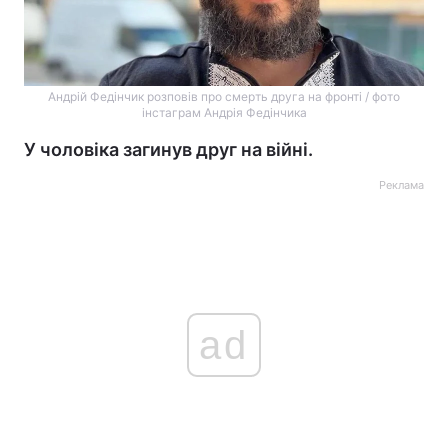
Андрій Федінчик розповів про смерть друга на фронті / фото
інстаграм Андрія Федінчика
У чоловіка загинув друг на війні.
Реклама
ad