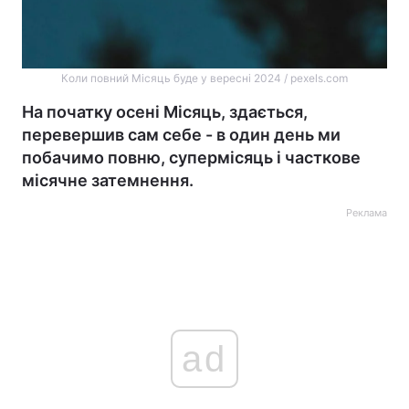
Коли повний Місяць буде у вересні 2024 / pexels.com
На початку осені Місяць, здається,
перевершив сам себе - в один день ми
побачимо повню, супермісяць і часткове
місячне затемнення.
Реклама
ad