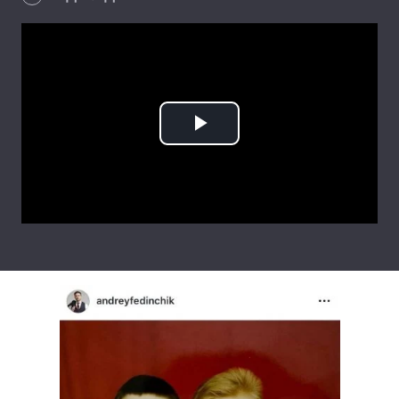
Лонгріди
Відео з Youtube
Статті
Інтерв'ю
Думки
Play
Архів
Вакансії
Video
Контакти
Послуги