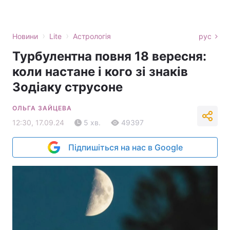
›
›
Новини
Lite
Астрологія
рус
Турбулентна повня 18 вересня:
коли настане і кого зі знаків
Зодіаку струсоне
ОЛЬГА ЗАЙЦЕВА
12:30, 17.09.24
5 хв.
49397
Підпишіться на нас в Google