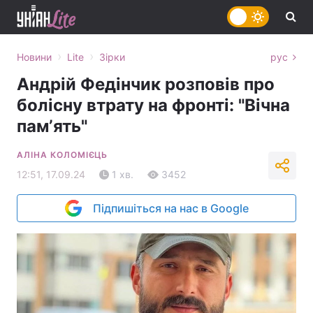
›
›
Новини
Lite
Зірки
рус
Андрій Федінчик розповів про
болісну втрату на фронті: "Вічна
памʼять"
АЛІНА КОЛОМІЄЦЬ
12:51, 17.09.24
1 хв.
3452
Підпишіться на нас в Google