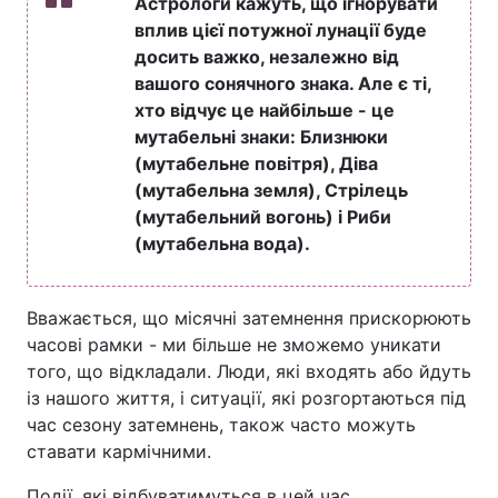
Астрологи кажуть, що ігнорувати
вплив цієї потужної лунації буде
досить важко, незалежно від
вашого сонячного знака. Але є ті,
хто відчує це найбільше - це
мутабельні знаки: Близнюки
(мутабельне повітря), Діва
(мутабельна земля), Стрілець
(мутабельний вогонь) і Риби
(мутабельна вода).
Вважається, що місячні затемнення прискорюють
часові рамки - ми більше не зможемо уникати
того, що відкладали. Люди, які входять або йдуть
із нашого життя, і ситуації, які розгортаються під
час сезону затемнень, також часто можуть
ставати кармічними.
Події, які відбуватимуться в цей час,