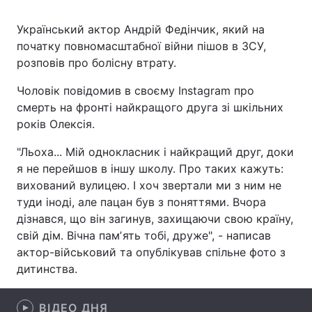
Український актор Андрій Федінчик, який на
початку повномасштабної війни пішов в ЗСУ,
Головна
Війна
розповів про болісну втрату.
Чоловік повідомив в своєму Instagram про
Україна
Політика
смерть на фронті найкращого друга зі шкільних
Економіка
Світ
років Олексія.
"Льоха... Мій однокласник і найкращий друг, доки
Спорт
Наука
я не перейшов в іншу школу. Про таких кажуть:
Техно і зв'язок
Лайт
вихований вулицею. І хоч звертали ми з ним не
туди іноді, але пацан був з поняттями. Вчора
Зброя
Інциденти
дізнався, що він загинув, захищаючи свою країну,
свій дім. Вічна памʼять тобі, друже", - написав
Здоров'я
Туризм
актор-військовий та опублікував спільне фото з
дитинства.
Цікавинки
Погода
Екологія
Регіони
ВІДЕО ДНЯ