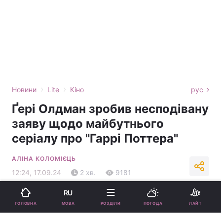
›
›
Новини
Lite
Кіно
рус
Ґері Олдман зробив несподівану
заяву щодо майбутнього
серіалу про "Гаррі Поттера"
АЛІНА КОЛОМІЄЦЬ
12:24, 17.09.24
2 хв.
9181
RU
Підпишіться на нас в Google
МОВА
ГОЛОВНА
РОЗДІЛИ
ПОГОДА
ЛАЙТ