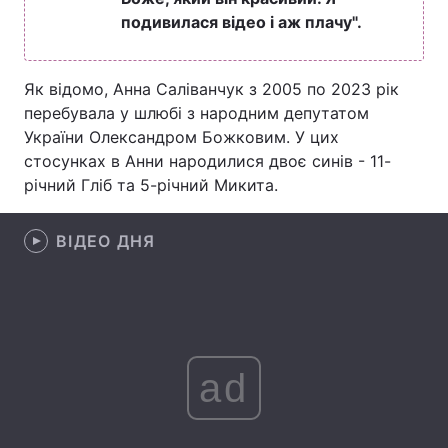
подивилася відео і аж плачу".
Лонгріди
Як відомо, Анна Саліванчук з 2005 по 2023 рік
Відео з Youtube
Статті
перебувала у шлюбі з народним депутатом
України Олександром Божковим. У цих
Інтерв'ю
Думки
стосунках в Анни народилися двоє синів - 11-
Архів
Вакансії
річний Гліб та 5-річний Микита.
Контакти
ВІДЕО ДНЯ
Послуги
ad