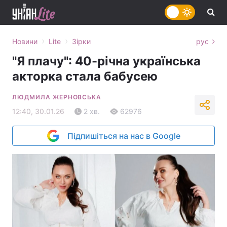
›
›
Новини
Lite
Зірки
рус
"Я плачу": 40-річна українська
акторка стала бабусею
ЛЮДМИЛА ЖЕРНОВСЬКА
12:40, 30.01.26
2 хв.
62976
Підпишіться на нас в Google