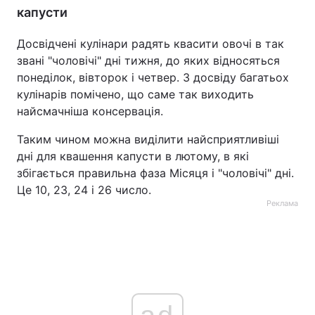
капусти
Досвідчені кулінари радять квасити овочі в так
звані "чоловічі" дні тижня, до яких відносяться
понеділок, вівторок і четвер. З досвіду багатьох
кулінарів помічено, що саме так виходить
найсмачніша консервація.
Таким чином можна виділити найсприятливіші
дні для квашення капусти в лютому, в які
збігається правильна фаза Місяця і "чоловічі" дні.
Це 10, 23, 24 і 26 число.
Реклама