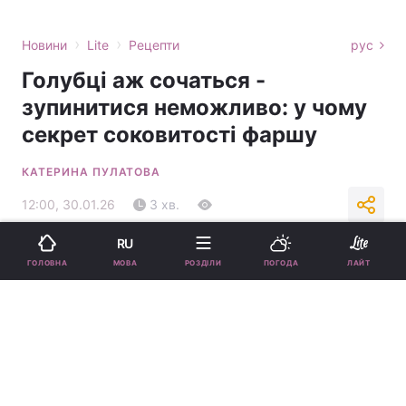
›
›
Новини
Lite
Рецепти
рус
Голубці аж сочаться -
зупинитися неможливо: у чому
секрет соковитості фаршу
КАТЕРИНА ПУЛАТОВА
12:00, 30.01.26
3 хв.
25258
RU
Підпишіться на нас в Google
МОВА
ГОЛОВНА
РОЗДІЛИ
ПОГОДА
ЛАЙТ