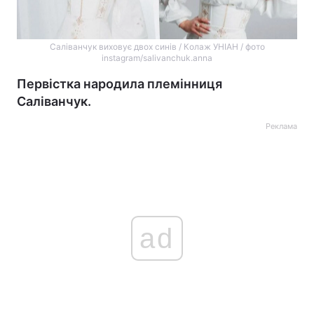
Саліванчук виховує двох синів / Колаж УНІАН / фото
instagram/salivanchuk.anna
Первістка народила племінниця
Саліванчук.
Реклама
ad