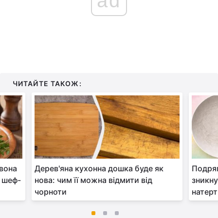
ad
ЧИТАЙТЕ ТАКОЖ:
 вона
Дерев'яна кухонна дошка буде як
Подряп
 шеф-
нова: чим її можна відмити від
зникну
чорноти
натерт