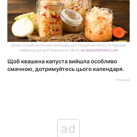
Дуже точний місячний календар для квашення капусти підкаже
найкращі дні для квашення / фото
ua.depositphotos.com
Щоб квашена капуста вийшла особливо
смачною, дотримуйтесь цього календаря.
Реклама
ad