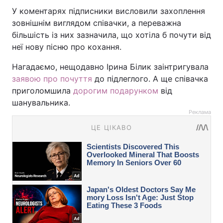
У коментарях підписники висловили захоплення
зовнішнім виглядом співачки, а переважна
більшість із них зазначила, що хотіла б почути від
неї нову пісню про кохання.
Нагадаємо, нещодавно Ірина Білик заінтригувала
заявою про почуття
до підлеглого. А ще співачка
приголомшила
дорогим подарунком
від
шанувальника.
Реклама