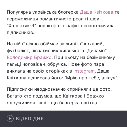
Популярна українська блогерка
Даша Квіткова
та
переможниця романтичного реаліті-шоу
Головна
Війна
"Холостяк-9" новою фотографією спантеличила
підписників.
Україна
Політика
На ній її ніжно обіймає за живіт її коханий,
Економіка
Світ
футболіст, півзахисник київського "Динамо"
Володимир Бражко
. При цьому на безіменному
Спорт
Наука
пальці чоловіка є обручка. Нове фото пара
виклала на своїх сторінках в
Instagram
. Даша
Техно і зв'язок
Лайт
Квіткова підписала його: "Мрію про тебе, алілуя".
Зброя
Інциденти
Підписники неоднозначно сприйняли це фото.
Багато хто подумав, що Квіткова і Бражко
Здоров'я
Туризм
одружилися. Інші – що блогерка вагітна.
Цікавинки
Погода
ВІДЕО ДНЯ
Екологія
Регіони