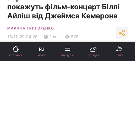
покажуть фільм-концерт Біллі
Айліш від Джеймса Кемерона
МАРИНА ГРИГОРЕНКО
16:11, 29.04.26
2 хв.
876
RU
Підпишіться на нас в Google
МОВА
ГОЛОВНА
РОЗДІЛИ
ПОГОДА
ЛАЙТ
Кадр з фільму "Біллі Айліш: Hit Me Hard And Soft" / скріншот з
YouTube