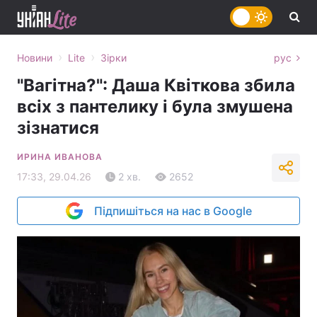
›
›
Новини
Lite
Зірки
рус
"Вагітна?": Даша Квіткова збила
всіх з пантелику і була змушена
зізнатися
ИРИНА ИВАНОВА
17:33, 29.04.26
2 хв.
2652
Підпишіться на нас в Google