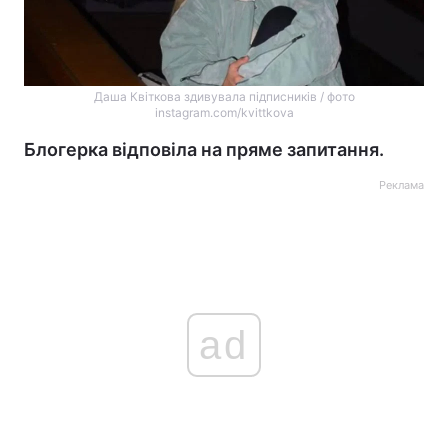
Даша Квіткова здивувала підписників / фото
instagram.com/kvittkova
Блогерка відповіла на пряме запитання.
Реклама
ad