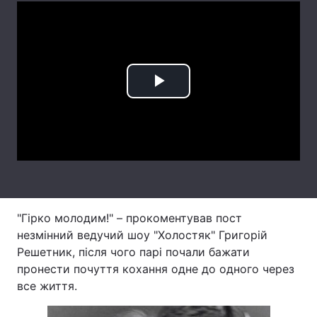
Лонгріди
Відео з Youtube
Статті
Play
Інтерв'ю
Думки
Video
Архів
Вакансії
Контакти
Послуги
"Гірко молодим!" – прокоментував пост
незмінний ведучий шоу "Холостяк" Григорій
Решетник, після чого парі почали бажати
пронести почуття кохання одне до одного через
все життя.