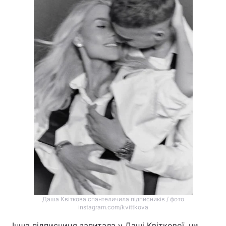
Тема оформлення
Даша Квіткова спантеличила підписників / фото
instagram.com/kvittkova
Інша підписниця запитала у Даші Квіткової, чи