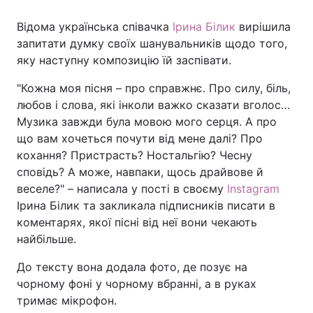
Відома українська співачка
Ірина Білик
вирішила
запитати думку своїх шанувальників щодо того,
яку наступну композицію їй заспівати.
"Кожна моя пісня – про справжнє. Про силу, біль,
любов і слова, які інколи важко сказати вголос…
Музика завжди була мовою мого серця. А про
що вам хочеться почути від мене далі? Про
кохання? Пристрасть? Ностальгію? Чесну
сповідь? А може, навпаки, щось драйвове й
веселе?" – написала у пості в своєму
Instagram
Ірина Білик та закликала підписників писати в
коментарях, якої пісні від неї вони чекають
найбільше.
До тексту вона додала фото, де позує на
чорному фоні у чорному вбранні, а в руках
тримає мікрофон.