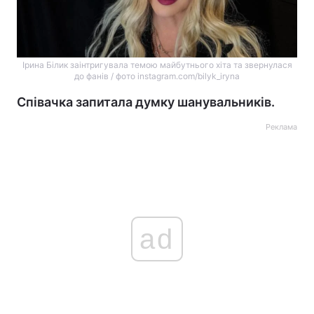
Ірина Білик заінтригувала темою майбутнього хіта та звернулася
до фанів / фото instagram.com/bilyk_iryna
Співачка запитала думку шанувальників.
Реклама
ad