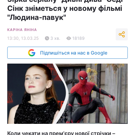
Сінк зніметься у новому фільмі
"Людина-павук"
КАРІНА ЯНІНА
13:30, 13.03.25
3 хв.
18189
Підпишіться на нас в Google
Коли чекати на прем'єру нової стрічки –