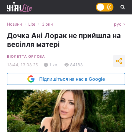
›
›
Новини
Lite
Зірки
рус
Дочка Ані Лорак не прийшла на
весілля матері
ВІОЛЕТТА ОРЛОВА
13:44, 13.03.25
1 хв.
84183
Підпишіться на нас в Google