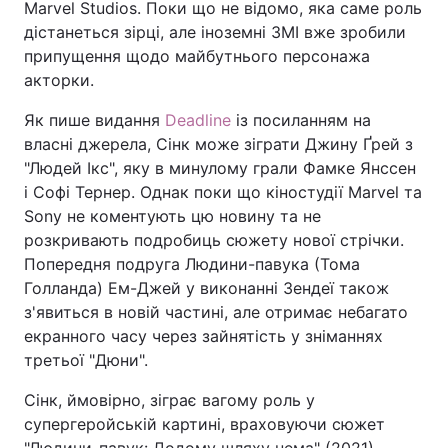
Marvel Studios. Поки що не відомо, яка саме роль
дістанеться зірці, але іноземні ЗМІ вже зробили
припущення щодо майбутнього персонажа
акторки.
Як пише видання
Deadline
із посиланням на
власні джерела, Сінк може зіграти Джину Ґрей з
"Людей Ікс", яку в минулому грали Фамке Янссен
і Софі Тернер. Однак поки що кіностудії Marvel та
Sony не коментують цю новину та не
розкривають подробиць сюжету нової стрічки.
Попередня подруга Людини-павука (Тома
Голланда) Ем-Джей у виконанні Зендеї також
з'явиться в новій частині, але отримає небагато
екранного часу через зайнятість у зніманнях
третьої "Дюни".
Сінк, ймовірно, зіграє вагому роль у
супергеройській картині, враховуючи сюжет