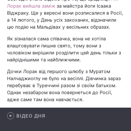
Лорак вийшла заміж
за майстра йоги Ісаака
Віджраку. Ще у вересні вони розписалися в Росії,
а 14 лютого, у День усіх закоханих, відзначили
Головна
Війна
цю подію на Мальдівах у весільних образах.
Україна
Політика
Як зізналася сама співачка, вона не хотіла
влаштовувати пишне свято, тому вони з
Економіка
Світ
чоловіком вирішили розділити цей день тільки з
найріднішими та найближчими.
Спорт
Наука
Дочки Лорак від першого шлюбу з Муратом
Техно і зв'язок
Лайт
Налчаджиоглу не було на весіллі. Дівчинка зараз
перебуває в Туреччині разом зі своїм батьком.
Зброя
Інциденти
Однак незабаром вона повернеться до Росії,
адже саме там вона навчається.
Здоров'я
Туризм
Цікавинки
Погода
ВІДЕО ДНЯ
Екологія
Регіони