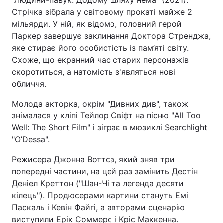
"Людини-павук: Додому шляху нема" (2021).
Стрічка зібрала у світовому прокаті майже 2
мільярди. У ній, як відомо, головний герой
Паркер завершує заклинання Доктора Стренджа,
яке стирає його особистість із пам’яті світу.
Схоже, що екранний час старих персонажів
скоротиться, а натомість з'являться нові
обличчя.
Молода акторка, окрім "Дивних див", також
знімалася у кліпі Тейлор Свіфт на пісню "All Too
Well: The Short Film" і зіграє в мюзиклі Searchlight
"O’Dessa".
Режисера Джонна Воттса, який зняв три
попередні частини, на цей раз замінить Дестін
Деніел Креттон ("Шан-Чі та легенда десяти
кілець"). Продюсерами картини стануть Емі
Паскаль і Кевін Файгі, а авторами сценарію
виступили Ерік Соммерс і Кріс Маккенна.