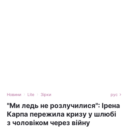
›
›
Новини
Lite
Зірки
рус
"Ми ледь не розлучилися": Ірена
Карпа пережила кризу у шлюбі
з чоловіком через війну