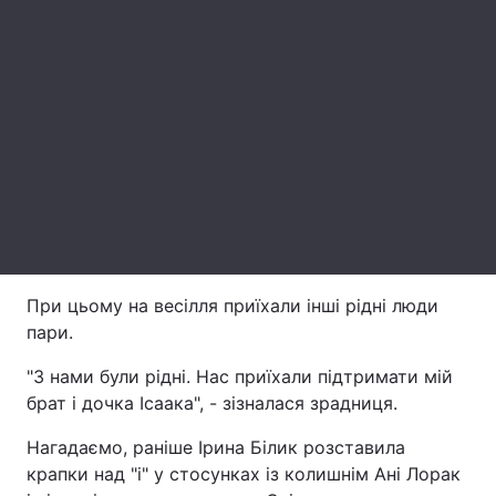
Лонгріди
Відео з Youtube
Статті
Інтерв'ю
Думки
Архів
Вакансії
Контакти
Послуги
При цьому на весілля приїхали інші рідні люди
пари.
"З нами були рідні. Нас приїхали підтримати мій
брат і дочка Ісаака", - зізналася зрадниця.
Нагадаємо, раніше Ірина Білик розставила
крапки над "і" у стосунках із колишнім Ані Лорак