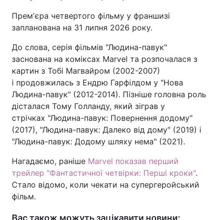
Прем'єра четвертого фільму у франшизі
запланована на 31 липня 2026 року.
До слова, серія фільмів "Людина-павук"
заснована на коміксах Marvel та розпочалася з
картин з Тобі Магвайром (2002-2007)
і продовжилась з Ендрю Гарфілдом у "Нова
Людина-павук" (2012-2014). Пізніше головна роль
дісталася Тому Голланду, який зіграв у
стрічках "Людина-павук: Повернення додому"
(2017), "Людина-павук: Далеко від дому" (2019) і
"Людина-павук: Додому шляху нема" (2021).
Нагадаємо, раніше
Marvel показав перший
трейлер "Фантастичної четвірки: Перші кроки"
.
Стало відомо, коли чекати на супергеройський
фільм.
Вас також можуть зацікавити новини: