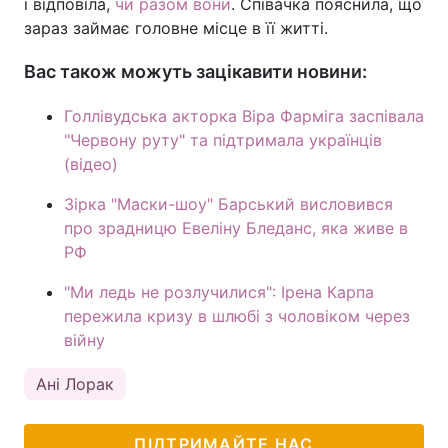
і відповіла,
чи разом вони
. Співачка пояснила, що
зараз займає головне місце в її житті.
Тема оформлення
Вас також можуть зацікавити новини:
Голлівудська акторка Віра Фарміга заспівала
"Червону руту" та підтримала українців
(відео)
Зірка "Маски-шоу" Барський висловився
про зрадницю Евеліну Бледанс, яка живе в
РФ
"Ми ледь не розлучилися": Ірена Карпа
пережила кризу в шлюбі з чоловіком через
війну
Ані Лорак
ПІДТРИМАЙТЕ НАС