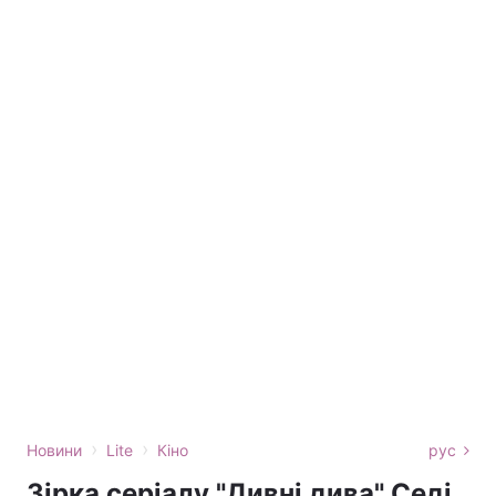
›
›
Новини
Lite
Кіно
рус
Зірка серіалу "Дивні дива" Седі