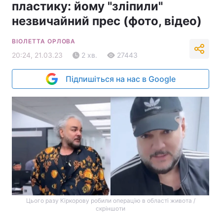
пластику: йому "зліпили"
незвичайний прес (фото, відео)
ВІОЛЕТТА ОРЛОВА
20:24, 21.03.23
2 хв.
27443
Підпишіться на нас в Google
Цього разу Кіркорову робили операцію в області живота /
скріншоти