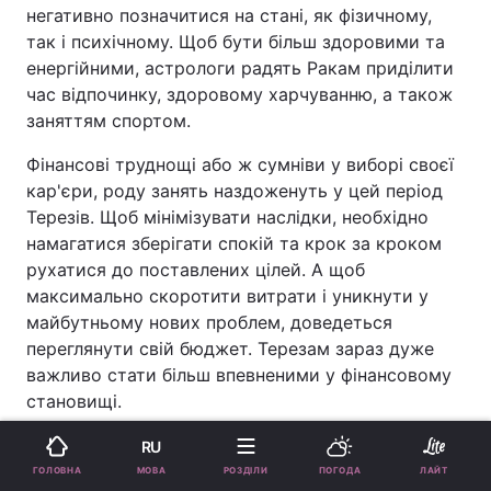
негативно позначитися на стані, як фізичному,
так і психічному. Щоб бути більш здоровими та
енергійними, астрологи радять Ракам приділити
час відпочинку, здоровому харчуванню, а також
заняттям спортом.
Фінансові труднощі або ж сумніви у виборі своєї
кар'єри, роду занять наздоженуть у цей період
Терезів. Щоб мінімізувати наслідки, необхідно
намагатися зберігати спокій та крок за кроком
рухатися до поставлених цілей. А щоб
максимально скоротити витрати і уникнути у
майбутньому нових проблем, доведеться
переглянути свій бюджет. Терезам зараз дуже
важливо стати більш впевненими у фінансовому
становищі.
Раніше астрологи назвали
знаки Зодіаку, які
RU
впевнені у собі і плюють на критику
.
МОВА
ГОЛОВНА
РОЗДІЛИ
ПОГОДА
ЛАЙТ