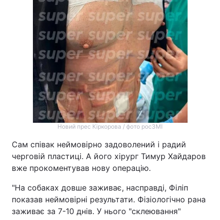
Новий прес Кіркорова / фото росЗМІ
Сам співак неймовірно задоволений і радий
черговій пластиці. А його хірург Тимур Хайдаров
вже прокоментував нову операцію.
"На собаках довше заживає, насправді, Філіп
показав неймовірні результати. Фізіологічно рана
заживає за 7-10 днів. У нього "склеювання"