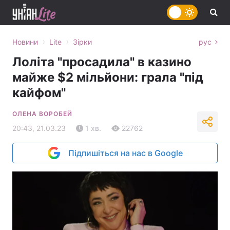
›
›
Новини
Lite
Зірки
рус
Лоліта "просадила" в казино
майже $2 мільйони: грала "під
кайфом"
ОЛЕНА ВОРОБЕЙ
20:43, 21.03.23
1 хв.
22762
Підпишіться на нас в Google