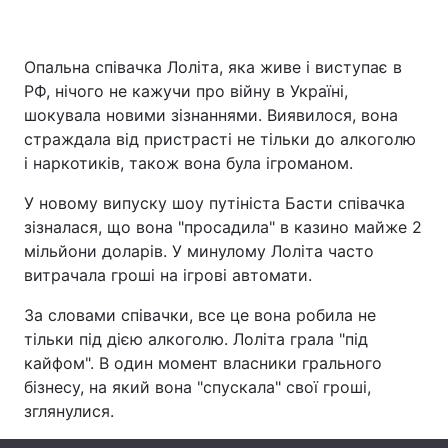
Опальна співачка Лоліта, яка живе і виступає в
Головна
Війна
РФ, нічого не кажучи про війну в Україні,
шокувала новими зізнаннями. Виявилося, вона
Україна
Політика
страждала від пристрасті не тільки до алкоголю
і наркотиків, також вона була ігроманом.
Економіка
Світ
У новому випуску шоу путініста Басти співачка
Спорт
Наука
зізналася, що вона "просадила" в казино майже 2
мільйони доларів. У минулому Лоліта часто
Техно і зв'язок
Лайт
витрачала гроші на ігрові автомати.
Зброя
Інциденти
За словами співачки, все це вона робила не
тільки під дією алкоголю. Лоліта грала "під
Здоров'я
Туризм
кайфом". В один момент власники грального
бізнесу, на який вона "спускала" свої гроші,
Цікавинки
Погода
зглянулися.
Екологія
Регіони