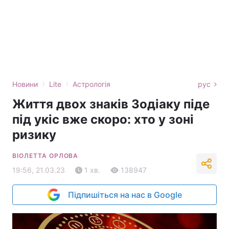
›
›
Новини
Lite
Астрологія
рус
Життя двох знаків Зодіаку піде
під укіс вже скоро: хто у зоні
ризику
ВІОЛЕТТА ОРЛОВА
19:56, 21.03.23
1 хв.
138947
Підпишіться на нас в Google