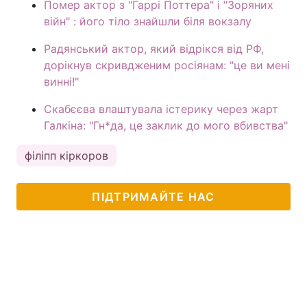
Помер актор з "Гаррі Поттера" і "Зоряних
війн" : його тіло знайшли біля вокзалу
Радянський актор, який відрікся від РФ,
дорікнув скривдженим росіянам: "це ви мені
винні!"
Скабєєва влаштувала істерику через жарт
Галкіна: "Гн*да, це заклик до мого вбивства"
філіпп кіркоров
ПІДТРИМАЙТЕ НАС