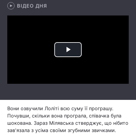
ВІДЕО ДНЯ
Лонгріди
Відео з Youtube
Статті
Інтерв'ю
Думки
Play
Архів
Вакансії
Video
Контакти
Послуги
Вони озвучили Лоліті всю суму її програшу.
Почувши, скільки вона програла, співачка була
шокована. Зараз Мілявська стверджує, що нібито
зав'язала з усіма своїми згубними звичками.