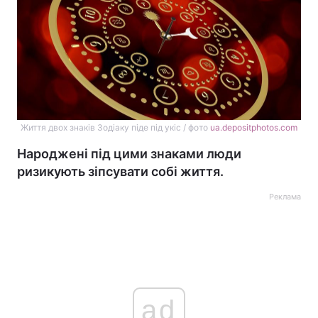
Життя двох знаків Зодіаку піде під укіс / фото
ua.depositphotos.com
Народжені під цими знаками люди
ризикують зіпсувати собі життя.
Реклама
ad