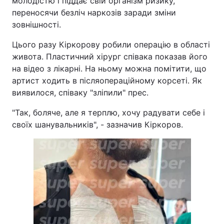
молодістю і піддає свій організм ризику,
переносячи безліч наркозів заради зміни
зовнішності.
Цього разу Кіркорову робили операцію в області
живота. Пластичний хірург співака показав його
на відео з лікарні. На ньому можна помітити, що
артист ходить в післяопераційному корсеті. Як
виявилося, співаку "зліпили" прес.
"Так, боляче, але я терплю, хочу радувати себе і
своїх шанувальників", - зазначив Кіркоров.