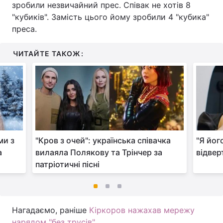
зробили незвичайний прес. Співак не хотів 8
"кубиків". Замість цього йому зробили 4 "кубика"
преса.
ЧИТАЙТЕ ТАКОЖ:
ми з
"Кров з очей": українська співачка
"Я йог
а
вилаяла Полякову та Трінчер за
відвер
патріотичні пісні
Нагадаємо, раніше
Кіркоров нажахав мережу
нарядом "без трусів"
.