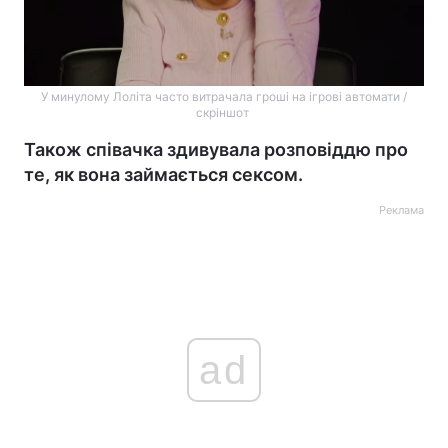
У минулому Лоліта часто витрачала гроші на ігрові автомати /
скріншот
Також співачка здивувала розповіддю про
те, як вона займається сексом.
Реклама
ad