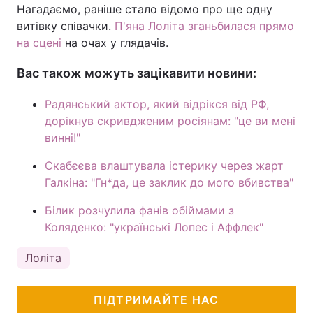
Нагадаємо, раніше стало відомо про ще одну
витівку співачки.
П'яна Лоліта зганьбилася прямо
на сцені
на очах у глядачів.
Вас також можуть зацікавити новини:
Радянський актор, який відрікся від РФ,
дорікнув скривдженим росіянам: "це ви мені
винні!"
Скабєєва влаштувала істерику через жарт
Галкіна: "Гн*да, це заклик до мого вбивства"
Білик розчулила фанів обіймами з
Коляденко: "українські Лопес і Аффлек"
Лоліта
ПІДТРИМАЙТЕ НАС