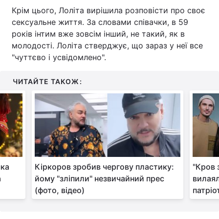
Крім цього, Лоліта вирішила розповісти про своє
Тема оформлення
сексуальне життя. За словами співачки, в 59
років інтим вже зовсім інший, не такий, як в
молодості. Лоліта стверджує, що зараз у неї все
"чуттєво і усвідомлено".
ЧИТАЙТЕ ТАКОЖ:
чка
Кіркоров зробив чергову пластику:
"Кров 
а
йому "зліпили" незвичайний прес
вилаял
(фото, відео)
патріот