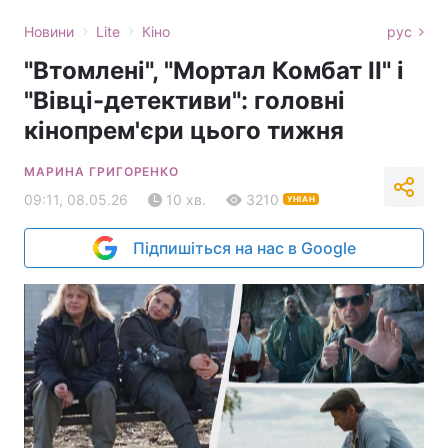
›
›
Новини
Lite
Кіно
рус
"Втомлені", "Мортал Комбат II" і
"Вівці-детективи": головні
кінопрем'єри цього тижня
МАРИНА ГРИГОРЕНКО
09:11, 08.05.26
10 хв.
3210
УНІАН
Підпишіться на нас в Google