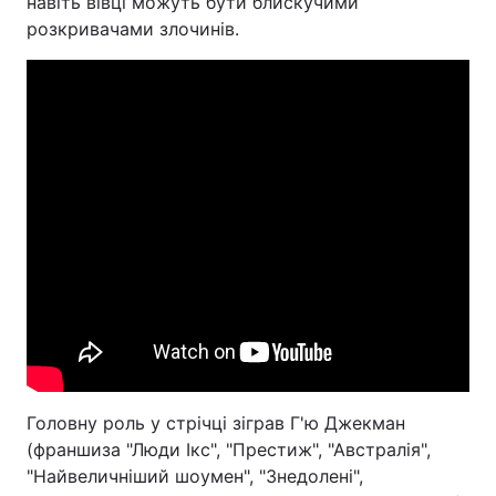
навіть вівці можуть бути блискучими
розкривачами злочинів.
Головну роль у стрічці зіграв Г'ю Джекман
(франшиза "Люди Ікс", "Престиж", "Австралія",
"Найвеличніший шоумен", "Знедолені",