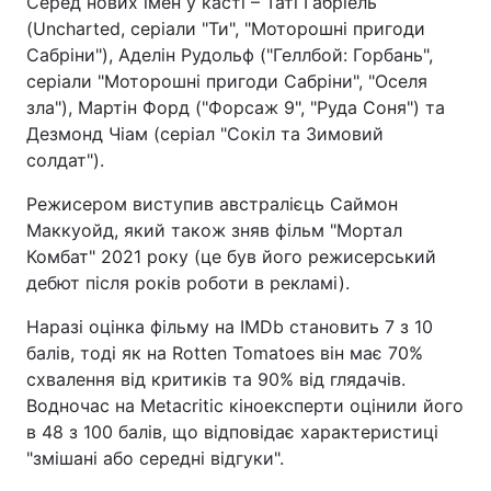
Серед нових імен у касті – Таті Ґабріель
(Uncharted, серіали "Ти", "Моторошні пригоди
Сабріни"), Аделін Рудольф ("Геллбой: Горбань",
серіали "Моторошні пригоди Сабріни", "Оселя
зла"), Мартін Форд ("Форсаж 9", "Руда Соня") та
Дезмонд Чіам (серіал "Сокіл та Зимовий
солдат").
Режисером виступив австралієць Саймон
Маккуойд, який також зняв фільм "Мортал
Комбат" 2021 року (це був його режисерський
дебют після років роботи в рекламі).
Наразі оцінка фільму на IMDb становить 7 з 10
балів, тоді як на Rotten Tomatoes він має 70%
схвалення від критиків та 90% від глядачів.
Водночас на Metacritic кіноексперти оцінили його
в 48 з 100 балів, що відповідає характеристиці
"змішані або середні відгуки".