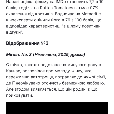
Наразі оцінка фільму на IMDb становить 7,2 з 10
балів, тоді як на Rotten Tomatoes він має 97%
схвалення від критиків. Водночас на Metacritic
кіноексперти оцінили його в 76 з 100 балів, що
відповідає характеристиці "в цілому позитивні
відгуки".
Відображення №3
Miroirs No. 3 (Німеччина, 2025, драма)
Стрічка, також представлена минулого року в
Каннах, розповідає про молоду жінку, яка,
переживши автотрощу, потрапляє до чужої сім'ї,
де її неочікувано оточують безмежною любов'ю.
Але згодом виявляється, що цій родині є що
приховувати.