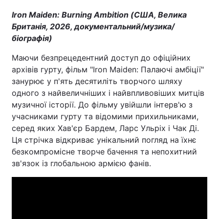
Iron Maiden: Burning Ambition (США, Велика
Британія, 2026, документальний/музика/
біографія)
Маючи безпрецедентний доступ до офіційних
архівів гурту, фільм "Iron Maiden: Палаючі амбіції"
занурює у п'ять десятиліть творчого шляху
одного з найвеличніших і найвпливовіших митців
музичної історії. До фільму увійшли інтерв'ю з
учасниками гурту та відомими прихильниками,
серед яких Хав'єр Бардем, Ларс Ульріх і Чак Ді.
Ця стрічка відкриває унікальний погляд на їхнє
безкомпромісне творче бачення та непохитний
зв'язок із глобальною армією фанів.