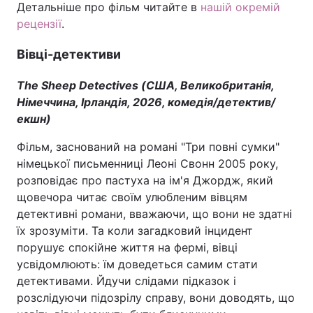
Детальніше про фільм читайте в
нашій окремій
рецензії
.
Вівці-детективи
The Sheep Detectives (США, Великобританія,
Німеччина, Ірландія, 2026, комедія/детектив/
екшн)
Фільм, заснований на романі "Три повні сумки"
німецької письменниці Леоні Свонн 2005 року,
розповідає про пастуха на ім'я Джордж, який
щовечора читає своїм улюбленим вівцям
детективні романи, вважаючи, що вони не здатні
їх зрозуміти. Та коли загадковий інцидент
порушує спокійне життя на фермі, вівці
усвідомлюють: їм доведеться самим стати
детективами. Йдучи слідами підказок і
розслідуючи підозрілу справу, вони доводять, що