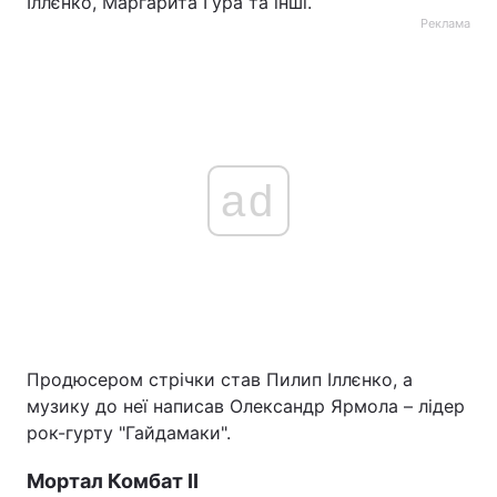
Іллєнко, Маргарита Гура та інші.
Реклама
ad
Продюсером стрічки став Пилип Іллєнко, а
музику до неї написав Олександр Ярмола – лідер
рок-гурту "Гайдамаки".
Мортал Комбат II