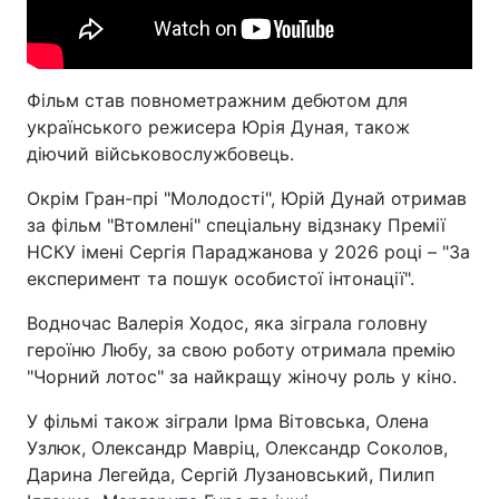
Фільм став повнометражним дебютом для
українського режисера Юрія Дуная, також
діючий військовослужбовець.
Окрім Гран-прі "Молодості", Юрій Дунай отримав
за фільм "Втомлені" спеціальну відзнаку Премії
НСКУ імені Сергія Параджанова у 2026 році – "За
експеримент та пошук особистої інтонації".
Водночас Валерія Ходос, яка зіграла головну
героїню Любу, за свою роботу отримала премію
"Чорний лотос" за найкращу жіночу роль у кіно.
У фільмі також зіграли Ірма Вітовська, Олена
Узлюк, Олександр Мавріц, Олександр Соколов,
Дарина Легейда, Сергій Лузановський, Пилип