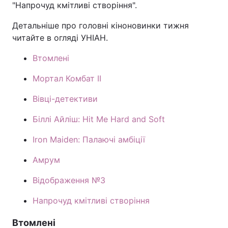
"Напрочуд кмітливі створіння".
Детальніше про головні кіноновинки тижня
читайте в огляді УНІАН.
Втомлені
Мортал Комбат II
Вівці-детективи
Біллі Айліш: Hit Me Hard and Soft
Iron Maiden: Палаючі амбіції
Амрум
Відображення №3
Напрочуд кмітливі створіння
Втомлені