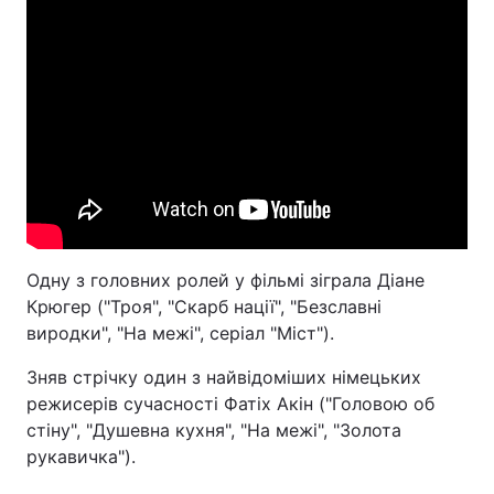
Одну з головних ролей у фільмі зіграла Діане
Крюгер ("Троя", "Скарб нації", "Безславні
виродки", "На межі", серіал "Міст").
Зняв стрічку один з найвідоміших німецьких
режисерів сучасності Фатіх Акін ("Головою об
стіну", "Душевна кухня", "На межі", "Золота
рукавичка").