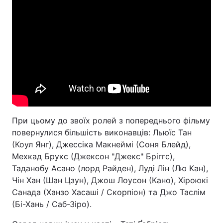
При цьому до звоїх ролей з попереднього фільму
повернулися більшість виконавців: Льюїс Тан
(Коул Янг), Джессіка Макнеймі (Соня Блейд),
Мехкад Брукс (Джексон "Джекс" Бріггс),
Таданобу Асано (лорд Райден), Луді Лін (Лю Кан),
Чін Хан (Шан Цзун), Джош Лоусон (Кано), Хіроюкі
Санада (Ханзо Хасаші / Скорпіон) та Джо Таслім
(Бі-Хань / Саб-Зіро).