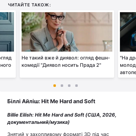
ЧИТАЙТЕ ТАКОЖ:
огляд
Не такий вже й диявол: огляд фешн-
"На др
йного
комедії "Диявол носить Прада 2"
молод
автоп
Біллі Айліш: Hit Me Hard and Soft
Billie Eilish: Hit Me Hard and Soft (США, 2026,
документальний/музика)
Знятий у захопливому форматі 3D під час