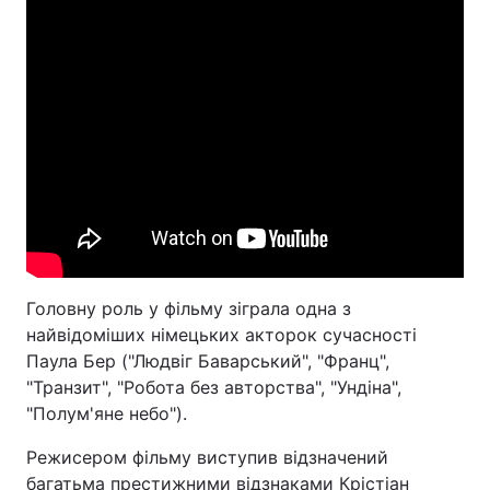
Головну роль у фільму зіграла одна з
найвідоміших німецьких акторок сучасності
Паула Бер ("Людвіг Баварський", "Франц",
"Транзит", "Робота без авторства", "Ундіна",
"Полум'яне небо").
Режисером фільму виступив відзначений
багатьма престижними відзнаками Крістіан