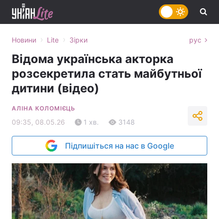
›
›
Новини
Lite
Зірки
рус
Відома українська акторка
розсекретила стать майбутньої
дитини (відео)
АЛІНА КОЛОМІЄЦЬ
09:35, 08.05.26
1 хв.
3148
Підпишіться на нас в Google