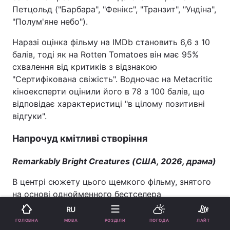
Петцольд ("Барбара", "Фенікс", "Транзит", "Ундіна",
"Полум'яне небо").
Наразі оцінка фільму на IMDb становить 6,6 з 10
балів, тоді як на Rotten Tomatoes він має 95%
схвалення від критиків з відзнакою
"Сертифікована свіжість". Водночас на Metacritic
кіноексперти оцінили його в 78 з 100 балів, що
відповідає характеристиці "в цілому позитивні
відгуки".
Напрочуд кмітливі створіння
Remarkably Bright Creatures (США, 2026, драма)
В центрі сюжету цього щемкого фільму, знятого
на основі однойменного бестселера
американської письменниці Шелбі Ван Пелт 2022
RU
року, – немолода вдова, яка працює в нічну
МОВА
ГОЛОВНА
РОЗДІЛИ
ПОГОДА
ЛАЙТ