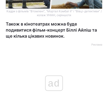
Кадри з фільмів "Втомлені", "Мортал Комбат II" і "Вівці-детективи" /
колаж УНІАН, скріншоти
Також в кінотеатрах можна буде
подивитися фільм-концерт Біллі Айліш та
ще кілька цікавих новинок.
Реклама
ad