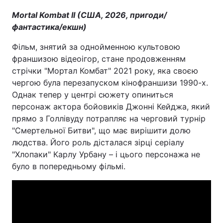
Mortal Kombat II (США, 2026, пригоди/
фантастика/екшн)
Фільм, знятий за однойменною культовою
франшизою відеоігор, стане продовженням
стрічки "Мортал Комбат" 2021 року, яка своєю
чергою була перезапуском кінофраншизи 1990-х.
Однак тепер у центрі сюжету опиниться
персонаж актора бойовиків Джонні Кейджа, який
прямо з Голлівуду потрапляє на черговий турнір
"Смертельної Битви", що має вирішити долю
людства. Його роль дісталася зірці серіалу
"Хлопаки" Карлу Урбану – і цього персонажа не
було в попередньому фільмі.