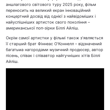
аншлагового світового туру 2025 року, фільм
переносить на великий екран інноваційний
концертний досвід від однієї з найвідоміших і
найуспішніших артисток свого покоління –
американської поп-зірки Біллі Айліш.
Окрім самої артистки у фільмі також з'являється
її старший брат Фіннеас О'Коннелл – відзначений
багатьма нагородами музичний продюсер, автор
пісень, співак і співавтор найгучніших хітів Біллі
Айліш.