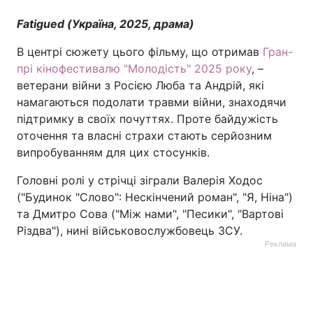
Fatigued (Україна, 2025, драма)
В центрі сюжету цього фільму, що отримав
Гран-
прі кінофестивалю "Молодість" 2025 року
, –
ветерани війни з Росією Люба та Андрій, які
намагаються подолати травми війни, знаходячи
підтримку в своїх почуттях. Проте байдужість
оточення та власні страхи стають серйозним
випробуванням для цих стосунків.
Головні ролі у стрічці зіграли Валерія Ходос
("Будинок "Слово": Нескінчений роман", "Я, Ніна")
та Дмитро Сова ("Між нами", "Песики", "Вартові
Різдва"), нині військовослужбовець ЗСУ.
Реклама