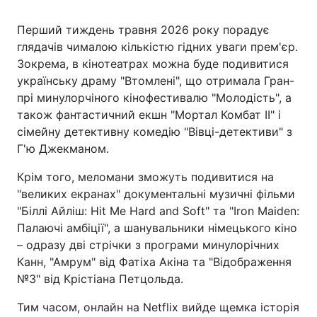
Перший тиждень травня 2026 року порадує
глядачів чималою кількістю гідних уваги прем'єр.
Зокрема, в кінотеатрах можна буде подивитися
українську драму "Втомлені", що отримала Гран-
прі минулорчіного кінофестивалю "Молодість", а
також фантастичний екшн "Мортал Комбат II" і
сімейну детективну комедію "Вівці-детективи" з
Г'ю Джекманом.
Крім того, меломани зможуть подивитися на
"великих екранах" документальні музичні фільми
"Біллі Айліш: Hit Me Hard and Soft" та "Iron Maiden:
Палаючі амбіції", а шанувальники німецького кіно
– одразу дві стрічки з програми минулорічних
Канн, "Амрум" від Фатіха Акіна та "Відображення
№3" від Крістіана Петцольда.
Тим часом, онлайн на Netflix вийде щемка історія