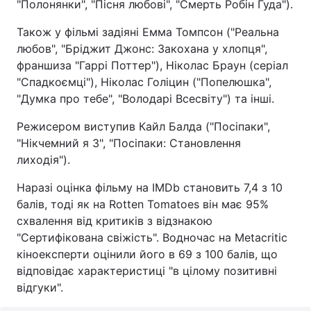
"Полонянки", "Пісня любові", "Смерть Робін Гуда").
Також у фільмі задіяні Емма Томпсон ("Реальна
любов", "Бріджит Джонс: Закохана у хлопця",
франшиза "Гаррі Поттер"), Ніколас Браун (серіал
"Спадкоємці"), Ніколас Голіцин ("Попелюшка",
"Думка про тебе", "Володарі Всесвіту") та інші.
Режисером виступив Кайл Балда ("Посіпаки",
"Нікчемний я 3", "Посіпаки: Становлення
лиходія").
Наразі оцінка фільму на IMDb становить 7,4 з 10
балів, тоді як на Rotten Tomatoes він має 95%
схвалення від критиків з відзнакою
"Сертифікована свіжість". Водночас на Metacritic
кіноексперти оцінили його в 69 з 100 балів, що
відповідає характеристиці "в цілому позитивні
відгуки".