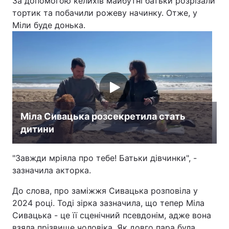
За допомогою келихів майбутні батьки розрізали
тортик та побачили рожеву начинку. Отже, у
Тема оформлення
Міли буде донька.
Міла Сивацька розсекретила стать
дитини
"Завжди мріяла про тебе! Батьки дівчинки", -
зазначила акторка.
До слова, про заміжжя Сивацька розповіла у
2024 році. Тоді зірка зазначила, що тепер Міла
Сивацька - це її сценічний псевдонім, адже вона
взяла прізвище чоловіка. Як довго пара була