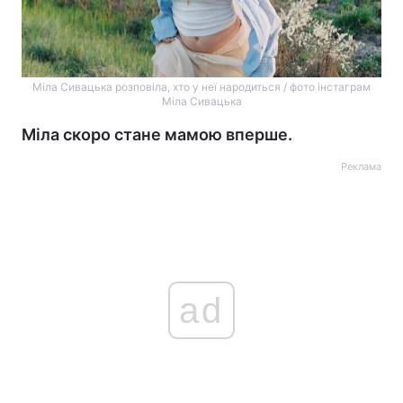
Міла Сивацька розповіла, хто у неї народиться / фото інстаграм
Міла Сивацька
Міла скоро стане мамою вперше.
Реклама
ad