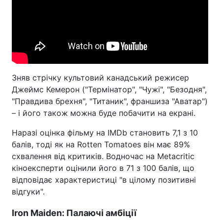
Зняв стрічку культовий канадський режисер
Джеймс Кемерон ("Термінатор", "Чужі", "Безодня",
"Правдива брехня", "Титаник", франшиза "Аватар")
– і його також можна буде побачити на екрані.
Наразі оцінка фільму на IMDb становить 7,1 з 10
балів, тоді як на Rotten Tomatoes він має 89%
схвалення від критиків. Водночас на Metacritic
кіноексперти оцінили його в 71 з 100 балів, що
відповідає характеристиці "в цілому позитивні
відгуки".
Iron Maiden: Палаючі амбіції