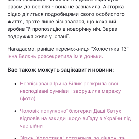
разом до весілля - вона не зазначила. Акторка
рідко ділиться подробицями свого особистого
життя, проте лише зізнавалася, що коханий
зробив їй пропозицію в новорічну ніч. Зараз
подружжя живе у Іспанії.
Нагадаємо, раніше переможниця "Холостяка-13"
Інна Бєлєнь розсекретила ім'я доньки.
Вас також можуть зацікавити новини:
Невпізнавана Ірина Білик розкрила свої
несподівані сумніви і зворушила мережу
(фото)
Чоловік популярної блогерки Даші Євтух
відповів на закиди щодо виїзду з України під
час війни
Зірка "Холостяка" потрапила до лікарні та