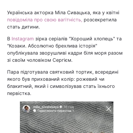
Українська акторка Міла Сивацька, яка у квітні
повідоміла про свою вагітність,
розсекретила
Головна
Війна
стать дитини.
В
Instagram
зірка серіалів "Хороший хлопець" та
Україна
Політика
"Козаки. Абсолютно брехлива історія"
Економіка
Світ
опублікувала зворушливі кадри біля моря разом
зі своїм чоловіком Сергієм.
Спорт
Наука
Пара підготувала святковий тортик, всередині
Техно і зв'язок
Лайт
якого був прихований колір: рожевий чи
блакитний, який і символізував стать їхнього
Зброя
Інциденти
первістка.
Здоров'я
Туризм
Цікавинки
Погода
Екологія
Регіони