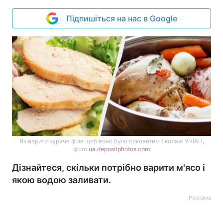
Підпишіться на нас в Google
Як варити куряче філе щоб воно було соковитим / колаж УНІАН,
фото
ua.depositphotos.com
Дізнайтеся, скільки потрібно варити м'ясо і
якою водою заливати.
Реклама