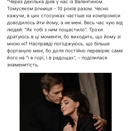
"Через декілька днів у нас із Валентином
Томусяком річниця - 10 років разом. Чесно
Тема оформлення
кажучи, в цих стосунках частіше на компроміси
доводилось йти йому, а не мені. Весь час чую від
людей: "Як тобі з ним пощастило". Трохи
дратуюсь в ці моменти, бо виходить, що йому зі
мною ні? Насправді погоджуюсь, що більше
фортануло мені, бо доля постійно перевіряє саме
його на "і в горі, і в радощах", – поділилася
знаменитість.