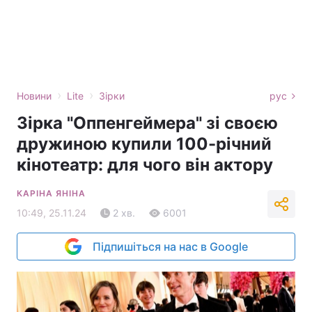
›
›
Новини
Lite
Зірки
рус
Зірка "Оппенгеймера" зі своєю
дружиною купили 100-річний
кінотеатр: для чого він актору
КАРІНА ЯНІНА
10:49, 25.11.24
2 хв.
6001
Підпишіться на нас в Google