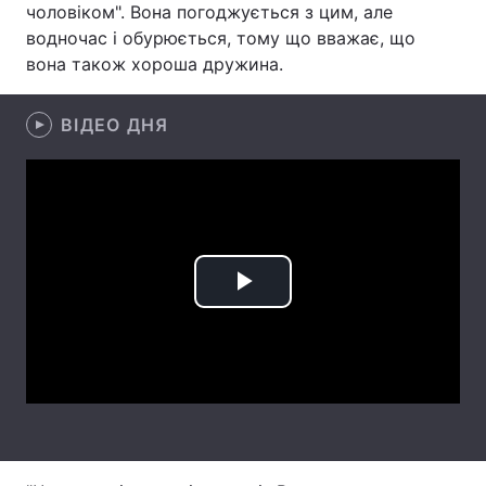
чоловіком". Вона погоджується з цим, але
водночас і обурюється, тому що вважає, що
Лонгріди
вона також хороша дружина.
Відео з Youtube
Статті
ВІДЕО ДНЯ
Інтерв'ю
Думки
Архів
Вакансії
Контакти
Послуги
Play
Video