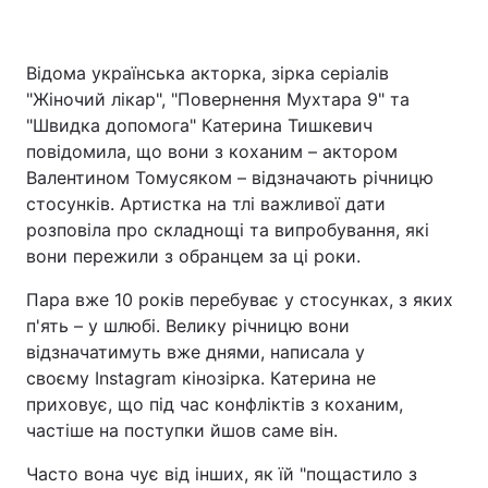
Відома українська акторка, зірка серіалів
Головна
Війна
"Жіночий лікар", "Повернення Мухтара 9" та
"Швидка допомога" Катерина Тишкевич
Україна
Політика
повідомила, що вони з коханим – актором
Валентином Томусяком – відзначають річницю
Економіка
Світ
стосунків. Артистка на тлі важливої дати
розповіла про складнощі та випробування, які
Спорт
Наука
вони пережили з обранцем за ці роки.
Техно і зв'язок
Лайт
Пара вже 10 років перебуває у стосунках, з яких
п'ять – у шлюбі. Велику річницю вони
Зброя
Інциденти
відзначатимуть вже днями, написала у
своєму Instagram кінозірка. Катерина не
Здоров'я
Туризм
приховує, що під час конфліктів з коханим,
частіше на поступки йшов саме він.
Цікавинки
Погода
Часто вона чує від інших, як їй "пощастило з
Екологія
Регіони