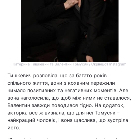
Катерина Тишкевич та Валентин Томусяк / Скріншот Instagram
Тишкевич розповіла, що за багато років
спільного життя, вони з коханим пережили
чимало позитивних та негативних моментів. Але
вона наголосила, що щоб між ними не ставалося,
Валентин завжди поводився гідно. На додаток,
акторка все ж визнала, що для неї Томусяк –
найкращий чоловік, і вона щаслива, що зустріла
його.