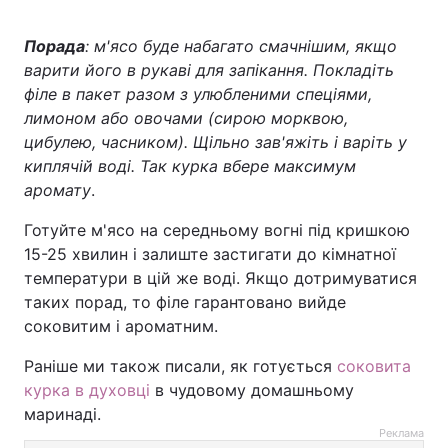
Порада
: м'ясо буде набагато смачнішим, якщо
варити його в рукаві для запікання. Покладіть
філе в пакет разом з улюбленими спеціями,
лимоном або овочами (сирою морквою,
цибулею, часником). Щільно зав'яжіть і варіть у
киплячій воді. Так курка вбере максимум
аромату
.
Готуйте м'ясо на середньому вогні під кришкою
15-25 хвилин і залиште застигати до кімнатної
температури в цій же воді. Якщо дотримуватися
таких порад, то філе гарантовано вийде
соковитим і ароматним.
Раніше ми також писали, як готується
соковита
курка в духовці
в чудовому домашньому
маринаді.
Реклама