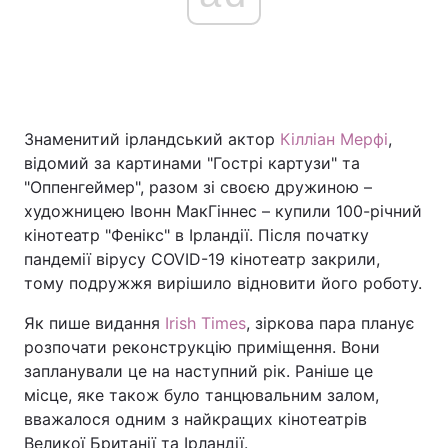
Знаменитий ірландський актор
Кілліан Мерфі
,
відомий за картинами "Гострі картузи" та
"Оппенгеймер", разом зі своєю дружиною –
художницею Івонн МакГіннес – купили 100-річний
кінотеатр "Фенікс" в Ірландії. Після початку
пандемії вірусу COVID-19 кінотеатр закрили,
тому подружжя вирішило відновити його роботу.
Як пише видання
Irish Times
, зіркова пара планує
розпочати реконструкцію приміщення. Вони
запланували це на наступний рік. Раніше це
місце, яке також було танцювальним залом,
вважалося одним з найкращих кінотеатрів
Великої Британії та Ірландії.