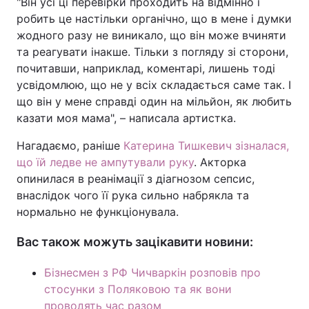
"Він усі ці перевірки проходить на відмінно і
робить це настільки органічно, що в мене і думки
жодного разу не виникало, що він може вчиняти
та реагувати інакше. Тільки з погляду зі сторони,
почитавши, наприклад, коментарі, лишень тоді
усвідомлюю, що не у всіх складається саме так. І
що він у мене справді один на мільйон, як любить
казати моя мама", – написала артистка.
Нагадаємо, раніше
Катерина Тишкевич зізналася,
що їй ледве не ампутували руку
. Акторка
опинилася в реанімації з діагнозом сепсис,
внаслідок чого її рука сильно набрякла та
нормально не функціонувала.
Вас також можуть зацікавити новини:
Бізнесмен з РФ Чичваркін розповів про
стосунки з Поляковою та як вони
проводять час разом