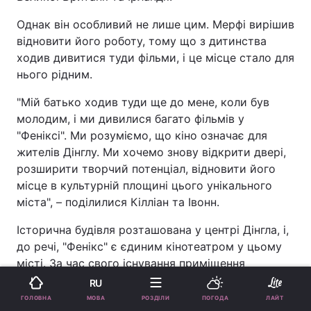
Однак він особливий не лише цим. Мерфі вирішив
відновити його роботу, тому що з дитинства
ходив дивитися туди фільми, і це місце стало для
нього рідним.
"Мій батько ходив туди ще до мене, коли був
молодим, і ми дивилися багато фільмів у
"Феніксі". Ми розуміємо, що кіно означає для
жителів Дінглу. Ми хочемо знову відкрити двері,
розширити творчий потенціал, відновити його
місце в культурній площині цього унікального
міста", – поділилися Кілліан та Івонн.
Історична будівля розташована у центрі Дінгла, і,
до речі, "Фенікс" є єдиним кінотеатром у цьому
місті. За час свого існування приміщення
пережило дві пожежі у 1921 та 1938 роках. Його
RU
реконструювали та змінювали. Зкорема, його
МОВА
ГОЛОВНА
РОЗДІЛИ
ПОГОДА
ЛАЙТ