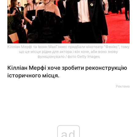
Кілліан Мерфі та Івонн МакГіннес придбали кінотеатр "Фенікс", тому
що це місце рідне для актора і він хоче, аби воно знову
функціонувало / фото Getty Images
Кілліан Мерфі хоче зробити реконструкцію
історичного місця.
Реклама
ad