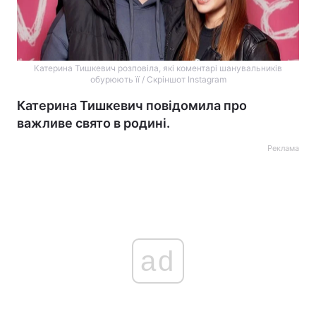
Катерина Тишкевич розповіла, які коментарі шанувальників
обурюють її / Скріншот Instagram
Катерина Тишкевич повідомила про
важливе свято в родині.
Реклама
ad