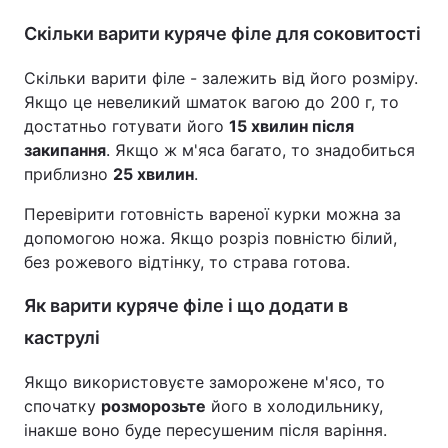
Скільки варити куряче філе для соковитості
Скільки варити філе - залежить від його розміру.
Якщо це невеликий шматок вагою до 200 г, то
достатньо готувати його
15 хвилин після
закипання
. Якщо ж м'яса багато, то знадобиться
приблизно
25 хвилин
.
Перевірити готовність вареної курки можна за
допомогою ножа. Якщо розріз повністю білий,
без рожевого відтінку, то страва готова.
Як варити куряче філе і що додати в
каструлі
Якщо використовуєте заморожене м'ясо, то
спочатку
розморозьте
його в холодильнику,
інакше воно буде пересушеним після варіння.