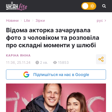
›
›
Новини
Lite
Зірки
рус
Відома акторка зачарувала
фото з чоловіком та розповіла
про складні моменти у шлюбі
КАРІНА ЯНІНА
11:36, 25.11.24
2 хв.
15853
Підпишіться на нас в Google