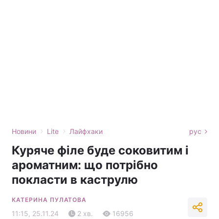
›
›
Новини
Lite
Лайфхаки
рус
Куряче філе буде соковитим і
ароматним: що потрібно
покласти в каструлю
КАТЕРИНА ПУЛАТОВА
11:15, 25.11.24
2 хв.
16956