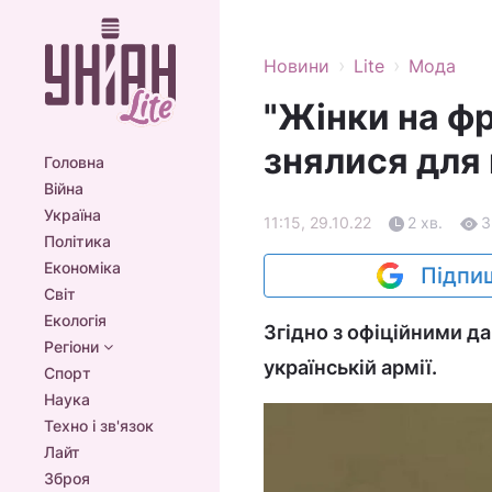
›
›
Новини
Lite
Мода
"Жінки на фр
знялися для
Головна
Війна
Україна
11:15, 29.10.22
2 хв.
3
Політика
Економіка
Підпиш
Світ
Екологія
Згідно з офіційними д
Регіони
українській армії.
Спорт
Наука
Техно і зв'язок
Лайт
Зброя