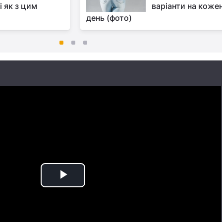
і як з цим
варіанти на коже
день (фото)
Play
Video