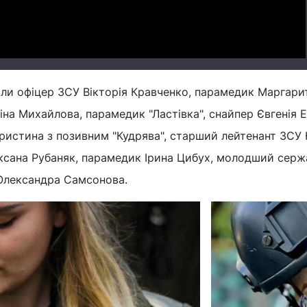
или офіцер ЗСУ Вікторія Кравченко, парамедик Маргари
іна Михайлова, парамедик "Ластівка", снайпер Євгенія 
ристина з позивним "Кудрява", старший лейтенант ЗСУ
Оксана Рубаняк, парамедик Ірина Цибух, молодший серж
 Олександра Самсонова.