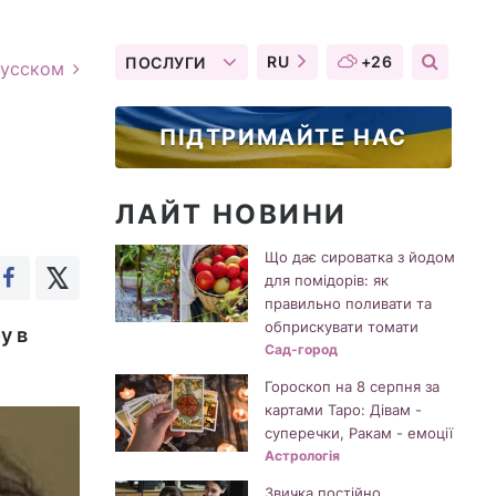
RU
+26
ПОСЛУГИ
русском
ПІДТРИМАЙТЕ НАС
ЛАЙТ НОВИНИ
Що дає сироватка з йодом
для помідорів: як
правильно поливати та
обприскувати томати
у в
Сад-город
Гороскоп на 8 серпня за
картами Таро: Дівам -
суперечки, Ракам - емоції
Астрологія
Звичка постійно