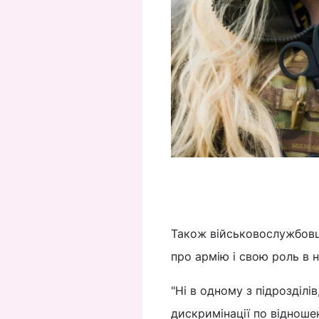
lle
Також військовослужбовці
про армію і свою роль в н
"Ні в одному з підрозділі
дискримінації по відноше