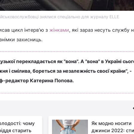
військовослужбовці знялися спеціально для журналу ELLE
исав цикл інтерв'ю з
жінками
, які зараз несуть службу н
знімки захисниць.
узької перекладається як "вона". А "вона" в Україні сьог
ня і смілива, бореться за незалежність своєї країни", -
еф-редактор Катерина Попова.
олодості: чому
Як модно носити
ріддя старить
джинси 2022: сти