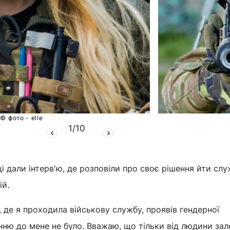
© фото - elle
1
/
10
 дали інтерв'ю, де розповіли про своє рішення йти слу
ій.
в, де я проходила військову службу, проявів гендерної
нню до мене не було. Вважаю, що тільки від людини за