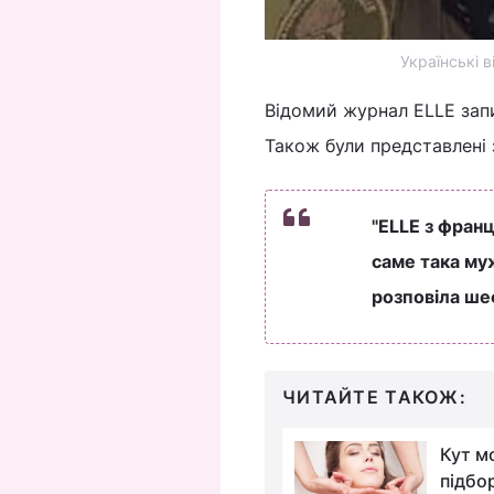
Українські 
Відомий журнал ELLE зап
Також були представлені 
"ELLE з франц
саме така муж
розповіла ш
ЧИТАЙТЕ ТАКОЖ:
Які омолоджуючі
Кут м
стрижки після 40 в
підбо