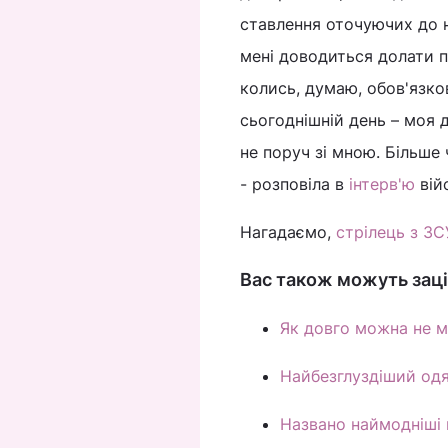
ставлення оточуючих до н
мені доводиться долати п
колись, думаю, обов'язко
сьогоднішній день – моя 
не поруч зі мною. Більше 
- розповіла в
інтерв'ю
вій
Нагадаємо,
стрілець з ЗС
Вас також можуть заці
Як довго можна не ми
Найбезглуздіший одя
Названо наймодніші 