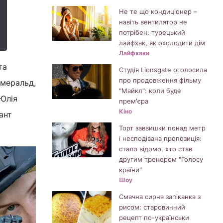
Не те що кондиціонер –
навіть вентилятор не
потрібен: турецький
лайфхак, як охолодити дім
Лайфхаки
та
Студія Lionsgate оголосила
про продовження фільму
Емеральд,
"Майкл": коли буде
 Юлія
прем'єра
Кіно
ант
Торт заввишки понад метр
і несподівана пропозиція:
стало відомо, хто став
другим тренером "Голосу
країни"
Шоу
Смачна сирна запіканка з
рисом: старовинний
рецепт по-українськи