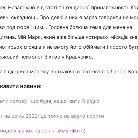
еї. Незалежно від статі та гендерної приналежності. К
евні складнощі. Про деякі з них я зараз говорити не мо
во поділюся і цим... Головна болюча тема для мене на
дитина. Мій Марк, який вже більше чотирьох місяців зн
чотирьох місяців я не вмогу його обіймати і просто бут
ськовий психолог Вікторія Кравченко.
У
підкорила мережу вражаючою схожістю з Ларою Кро
кавити новини:
ти голову і що буде, якщо мити її рідко
г на осінь 2022: це точно не варто носити
моделі шапок на осінь-зиму (фото)