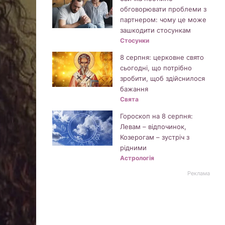
обговорювати проблеми з
партнером: чому це може
зашкодити стосункам
Стосунки
8 серпня: церковне свято
сьогодні, що потрібно
зробити, щоб здійснилося
бажання
Свята
Гороскоп на 8 серпня:
Левам – відпочинок,
Козерогам – зустріч з
рідними
Астрологія
Реклама