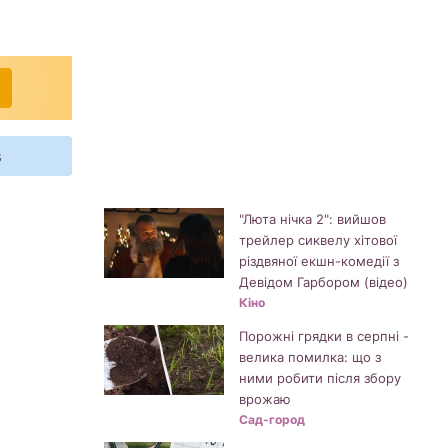
s
"Люта нічка 2": вийшов
трейлер сиквелу хітової
різдвяної екшн-комедії з
Девідом Гарбором (відео)
Кіно
Порожні грядки в серпні -
велика помилка: що з
ними робити після збору
врожаю
Сад-город