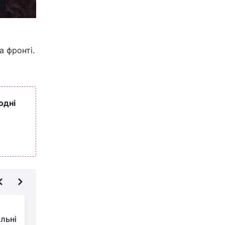
а фронті.
одні
Які омолоджуючі
льні
стрижки після 40 в