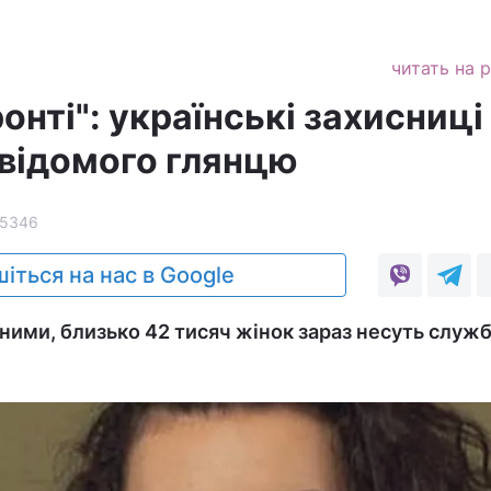
читать на 
онті": українські захисниці
 відомого глянцю
5346
іться на нас в Google
аними, близько 42 тисяч жінок зараз несуть служб