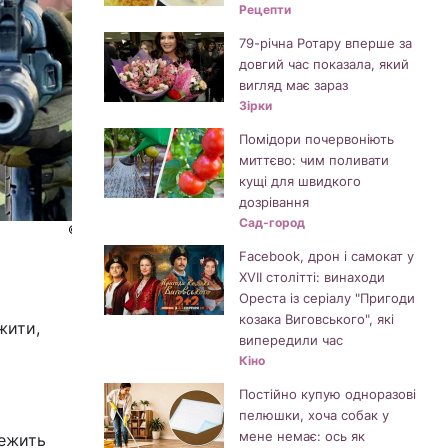
Рецепти
79-річна Ротару вперше за
довгий час показала, який
вигляд має зараз
Зірки
Помідори почервоніють
миттєво: чим поливати
кущі для швидкого
дозрівання
Сад-город
© фото - elle
Facebook, дрон і самокат у
XVII столітті: винаходи
Ореста із серіалу "Пригоди
козака Виговського", які
жити,
випередили час
Кіно
Постійно купую одноразові
пелюшки, хоча собак у
мене немає: ось як
лежить