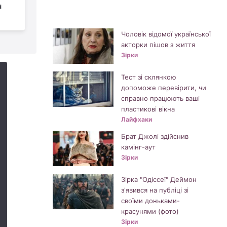
н
моді цієї осені і
взимку (фото)
б
Чоловік відомої української
акторки пішов з життя
Зірки
Тест зі склянкою
допоможе перевірити, чи
справно працюють ваші
пластикові вікна
Лайфхаки
Брат Джолі здійснив
камінг-аут
Зірки
Зірка "Одіссеї" Деймон
з'явився на публіці зі
своїми доньками-
красунями (фото)
Зірки