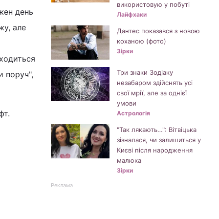
використовую у побуті
ожен день
Лайфхаки
жу, але
Дантес показався з новою
коханою (фото)
Зірки
аходиться
Три знаки Зодіаку
и поруч",
незабаром здійснять усі
свої мрії, але за однієї
умови
фт.
Астрологія
"Так лякають…": Вітвіцька
зізналася, чи залишиться у
Києві після народження
малюка
Зірки
Реклама