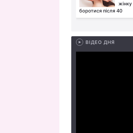
моді цієї осені і
жінку 
то)
боротися після 40
ВІДЕО ДНЯ