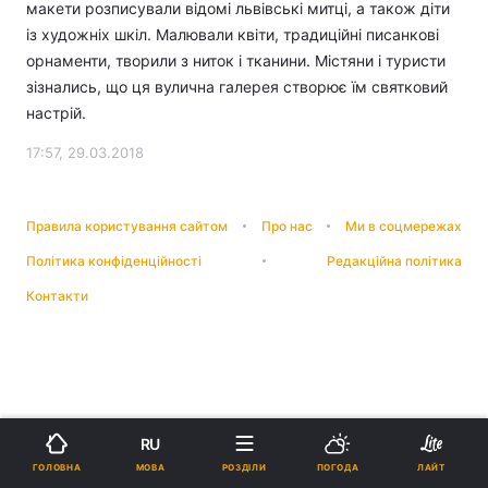
макети розписували відомі львівські митці, а також діти
із художніх шкіл. Малювали квіти, традиційні писанкові
орнаменти, творили з ниток і тканини. Містяни і туристи
зізнались, що ця вулична галерея створює їм святковий
настрій.
17:57, 29.03.2018
Правила користування сайтом
Про нас
Ми в соцмережах
Політика конфіденційності
Редакційна політика
Контакти
RU
МОВА
ГОЛОВНА
РОЗДІЛИ
ПОГОДА
ЛАЙТ